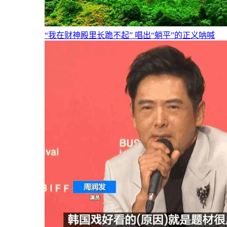
“我在财神殿里长跪不起” 唱出“躺平”的正义呐喊