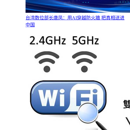
台湾数位部长唐凤：用AI穿越防火牆 把真相送进
中国