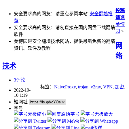
投稿
安全要求高的网友：请重点参阅本站“
安全翻墙推
请進
荐
”
美博
安全要求高的网友：请勿直接在国内网盘下载翻墙
园
>
软件
美博园是安全翻墙技术网站，提供最新免费的翻墙
网
资讯、软件及教程
络
技术
3评论
标签：
NaiveProxy
,
trojan
,
v2ray
,
VPN
,
加密
,
2022-10-
网络审查
,
翻墙
,
防火墙
10 1:19
短网址
字号