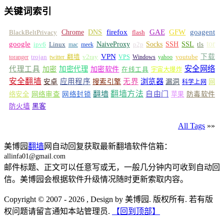
关键词索引
GFW
Chrome
firefox
GAE
goagent
BlackBeltPrivacy
DNS
flash
tor
google
Socks
NaiveProxy
p2p
SSH
SSL
ipv6
Linux
mac
meek
tls
VPN
v2ray
下载
toranger
trojan
twitter 翻墙
VPS
Windows
yahoo
youtube
安全网络
代理工具
加密
加密代理
加密软件
在线工具
宇宙大爆炸
安全翻墙
浏览器
应用程序
无界
安卓
搜索引擎
漏洞
网
科学上网
翻墙
翻墙方法
自由门
络安全
网络审查
网络封锁
苹果
防毒软件
防火墙
黑客
All Tags
»»
美博园
翻墙
网自动回复获取最新翻墙软件信箱：
allinfa01@gmail.com
邮件标题、正文可以任意写或无，一般几分钟内可收到自动回
信。美博园会根据软件升级情况随时更新索取内容。
Copyright © 2007 - 2026 , Design by 美博园. 版权所有. 若有版
权问题请留言通知本站管理员.
【回到顶部】