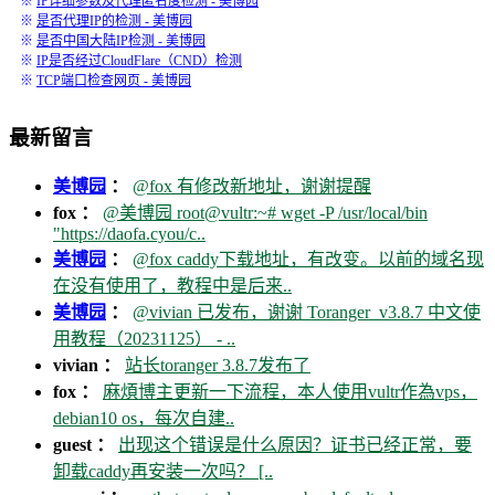
※
IP详细参数及代理匿名度检测 - 美博园
※
是否代理IP的检测 - 美博园
※
是否中国大陆IP检测 - 美博园
※
IP是否经过CloudFlare（CND）检测
※
TCP端口检查网页 - 美博园
最新留言
美博园
：
@fox 有修改新地址，谢谢提醒
fox ：
@美博园 root@vultr:~# wget -P /usr/local/bin
"https://daofa.cyou/c..
美博园
：
@fox caddy下载地址，有改变。以前的域名现
在没有使用了，教程中是后来..
美博园
：
@vivian 已发布，谢谢 Toranger_v3.8.7 中文使
用教程（20231125） - ..
vivian ：
站长toranger 3.8.7发布了
fox ：
麻煩博主更新一下流程，本人使用vultr作為vps，
debian10 os，每次自建..
guest ：
出现这个错误是什么原因？证书已经正常，要
卸载caddy再安装一次吗？ [..