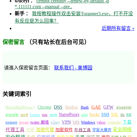
wuceyi ：
certbot certonly --renew-by-default -d
*.111111.com --manual --pre..
新手 ：
我按教程操作双击安装Toranger3.exe，打不开没
有反应是怎么回事？
近期所有留言 »
（只有站长在后台可见）
保密留言
请進入保密留言页面：
联系我们 - 美博园
关键词索引
GFW
Chrome
firefox
GAE
goagent
BlackBeltPrivacy
DNS
flash
tor
google
Socks
NaiveProxy
p2p
SSH
SSL
ipv6
Linux
mac
meek
tls
VPN
v2ray
下载
toranger
trojan
twitter 翻墙
VPS
Windows
yahoo
youtube
安全网络
代理工具
加密
加密代理
加密软件
在线工具
宇宙大爆炸