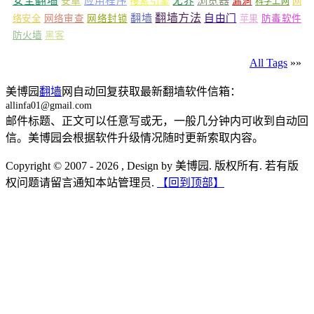
安全翻墙
浏览器
应用程序
无界
安卓
搜索引擎
漏洞
网
科学上网
翻墙
翻墙方法
自由门
络安全
网络审查
网络封锁
苹果
防毒软件
防火墙
黑客
All Tags
»»
美博园
翻墙
网自动回复获取最新翻墙软件信箱：
allinfa01@gmail.com
邮件标题、正文可以任意写或无，一般几分钟内可收到自动回
信。美博园会根据软件升级情况随时更新索取内容。
Copyright © 2007 - 2026 , Design by 美博园. 版权所有. 若有版
权问题请留言通知本站管理员.
【回到顶部】