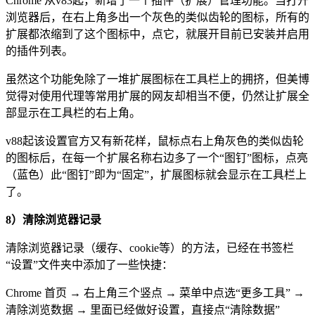
Chrome 从v83起，新增了一个插件（扩展）管理功能。当打开
浏览器后，在右上角多出一个灰色的类似齿轮的图标，所有的
扩展都浓缩到了这个图标中，点它，就展开目前已安装并启用
的插件列表。
虽然这个功能免除了一堆扩展图标在工具栏上的拥挤，但美博
觉得对使用代理等常用扩展的网友却相当不便，仍然让扩展全
部显示在工具栏的右上角。
v88起该设置官方又有新花样，鼠标点右上角灰色的类似齿轮
的图标后，在每一个扩展名称右边多了一个“图钉”图标，点亮
（蓝色）此“图钉”即为“固定”，扩展图标就会显示在工具栏上
了。
8）清除浏览器记录
清除浏览器记录（缓存、cookie等）的方法，已经在书签栏
“设置”文件夹中添加了一些快捷：
Chrome 首页 → 右上角三个竖点 → 菜单中点选“更多工具” →
清除浏览数据 → 里面已经做好设置，直接点“清除数据”