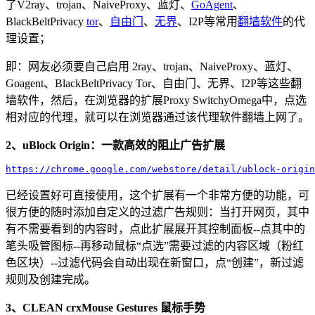
了V2ray、trojan、NaiveProxy、蓝灯、
GoAgent
、
BlackBeltPrivacy
tor
、
自由门
、
无界
、I2P等常用
翻墙软件
的代
理设置；
即：网友必须要自己启用 2ray、trojan、NaiveProxy、蓝灯、
Goagent、BlackBeltPrivacy Tor、自由门、无界、I2P等这些翻
墙软件，然后，在浏览器的扩展Proxy SwitchyOmega中，点选
相对应的代理，就可以在浏览器通过该代理软件翻墙上网了。
2、uBlock Origin：一款高效的阻止广告扩展
https://chrome.google.com/webstore/detail/ublock-origin
已经设置好可直接使用，这个扩展有一个非常方便的功能，可
很方便的随时添加自定义的过滤广告规则：当打开网页，其中
有不需要看到的内容时，点此扩展展开其控制面板--点其中的
笔头吸管图标--再移动鼠标“点选”需要过滤的内容区域（粉红
色区块）--过滤代码会自动出现在新窗口，点“创建”，新过滤
规则及创建完成。
3、CLEAN crxMouse Gestures 鼠标手势