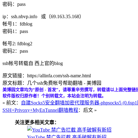
密码：pass
ip：ssh.nbvp.info 或（69.163.35.168）
帐号1：fdblog
密码1：pass
帐号2: fdblog2
密码2：pass
ssh帐号转载自 西上官的blog
原文链接：https://allinfa.com/ssh-name.html
原文标题：几个ssh免费帐号帮助翻墙 - 美博园
美博园文章均为“原创 - 首发”，请尊重辛劳撰写，转载请以上面完整链
软件版权归原作者！个别转载文，本站会注明为转载。
« 前文：
自建Socks5安全翻墙加密代理服务器-phpsocks5 (0.6sp1
SSH+Privoxy+MyEnTunnel翻墙教程
：后文 »
关注更多相关文章：
YouTube 禁广告拦截 高手破解有新招