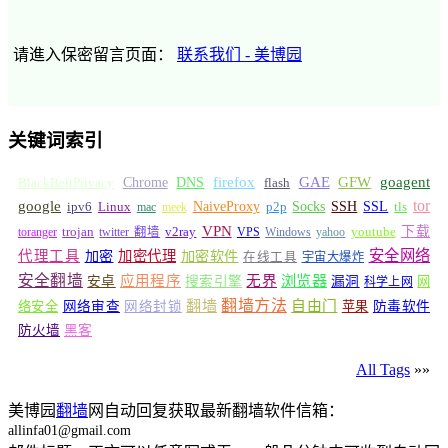
请進入保密留言页面：
联系我们 - 美博园
关键词索引
GFW
Chrome
firefox
GAE
goagent
BlackBeltPrivacy
DNS
flash
tor
google
Socks
NaiveProxy
p2p
SSH
SSL
ipv6
Linux
mac
meek
tls
VPN
v2ray
下载
toranger
trojan
twitter 翻墙
VPS
Windows
yahoo
youtube
安全网络
代理工具
加密
加密代理
加密软件
在线工具
宇宙大爆炸
安全翻墙
浏览器
应用程序
无界
安卓
搜索引擎
漏洞
网
科学上网
翻墙
翻墙方法
自由门
络安全
网络审查
网络封锁
苹果
防毒软件
防火墙
黑客
All Tags
»»
美博园
翻墙
网自动回复获取最新翻墙软件信箱：
allinfa01@gmail.com