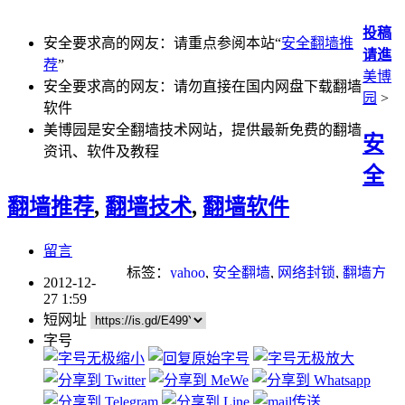
投稿
安全要求高的网友：请重点参阅本站“
安全翻墙推
请進
荐
”
美博
安全要求高的网友：请勿直接在国内网盘下载翻墙
园
>
软件
美博园是安全翻墙技术网站，提供最新免费的翻墙
安
资讯、软件及教程
全
翻墙推荐
,
翻墙技术
,
翻墙软件
留言
标签：
yahoo
,
安全翻墙
,
网络封锁
,
翻墙方
2012-12-
法
,
防火墙
27 1:59
短网址
字号