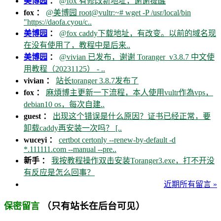
美博园
：
@fox 有修改新地址，谢谢提醒
fox ：
@美博园 root@vultr:~# wget -P /usr/local/bin
"https://daofa.cyou/c..
美博园
：
@fox caddy下载地址，有改变。以前的域名现
在没有使用了，教程中是后来..
美博园
：
@vivian 已发布，谢谢 Toranger_v3.8.7 中文使
用教程（20231125） - ..
vivian ：
站长toranger 3.8.7发布了
fox ：
麻煩博主更新一下流程，本人使用vultr作為vps，
debian10 os，每次自建..
guest ：
出现这个错误是什么原因？证书已经正常，要
卸载caddy再安装一次吗？ [..
wuceyi ：
certbot certonly --renew-by-default -d
*.111111.com --manual --pre..
新手 ：
我按教程操作双击安装Toranger3.exe，打不开没
有反应是怎么回事？
近期所有留言 »
（只有站长在后台可见）
保密留言