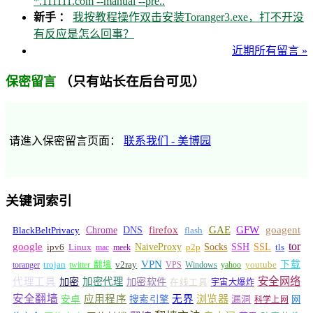
*.111111.com --manual --pre..
新手 ：
我按教程操作双击安装Toranger3.exe，打不开没
有反应是怎么回事？
近期所有留言 »
（只有站长在后台可见）
保密留言
请進入保密留言页面：
联系我们 - 美博园
关键词索引
GFW
Chrome
firefox
GAE
goagent
BlackBeltPrivacy
DNS
flash
tor
google
Socks
NaiveProxy
p2p
SSH
SSL
ipv6
Linux
mac
meek
tls
VPN
v2ray
下载
toranger
trojan
twitter 翻墙
VPS
Windows
yahoo
youtube
安全网络
代理工具
加密
加密代理
加密软件
在线工具
宇宙大爆炸
安全翻墙
浏览器
应用程序
无界
安卓
搜索引擎
漏洞
网
科学上网