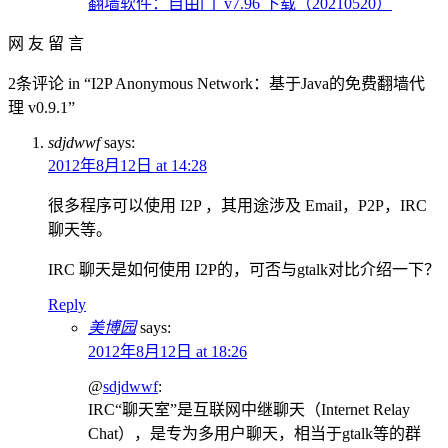
翻墙软件：自由门_v7.96 下载（20210520）
网 友 留 言
2条评论 in “I2P Anonymous Network：基于Java的免费翻墙代
理 v0.9.1”
sdjdwwf
says:
2012年8月12日 at 14:28
很多程序可以使用 I2P ，其用途涉及 Email，P2P，IRC
聊天等。
IRC 聊天是如何使用 I2P的，可否与gtalk对比介绍一下？
Reply
美博园
says:
2012年8月12日 at 18:26
@
sdjdwwf
:
IRC“聊天室”是互联网中继聊天（Internet Relay
Chat），是专为多用户聊天，相当于gtalk等的群