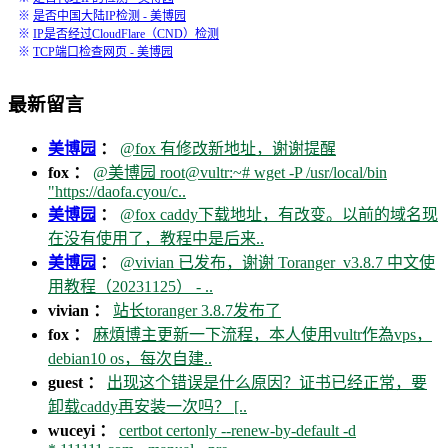
※
是否中国大陆IP检测 - 美博园
※
IP是否经过CloudFlare（CND）检测
※
TCP端口检查网页 - 美博园
最新留言
美博园
：
@fox 有修改新地址，谢谢提醒
fox ：
@美博园 root@vultr:~# wget -P /usr/local/bin
"https://daofa.cyou/c..
美博园
：
@fox caddy下载地址，有改变。以前的域名现
在没有使用了，教程中是后来..
美博园
：
@vivian 已发布，谢谢 Toranger_v3.8.7 中文使
用教程（20231125） - ..
vivian ：
站长toranger 3.8.7发布了
fox ：
麻煩博主更新一下流程，本人使用vultr作為vps，
debian10 os，每次自建..
guest ：
出现这个错误是什么原因？证书已经正常，要
卸载caddy再安装一次吗？ [..
wuceyi ：
certbot certonly --renew-by-default -d