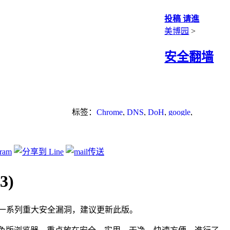
投稿 请進
美博园
>
安全翻墙
标签：
Chrome
,
DNS
,
DoH
,
google
,
NaiveProxy
,
trojan
,
v2ray
,
安全翻墙
,
搜索引
擎
,
浏览器
,
漏洞
,
零日漏洞
3)
.114有修复一系列重大安全漏洞，建议更新此版。