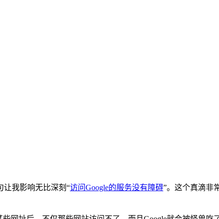
句让我影响无比深刻“
访问Google的服务没有障碍
”。这个真滴非常
开了某些网址后，不仅那些网站访问不了，而且Google就会被怪兽吃