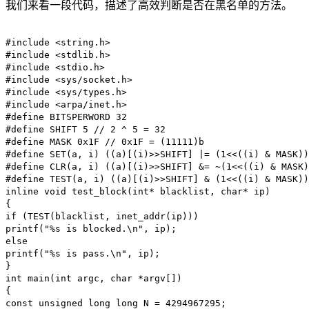
我们来看一段代码，描述了高效判断是否在黑名单的方法。
#include <string.h>
#include <stdlib.h>
#include <stdio.h>
#include <sys/socket.h>
#include <sys/types.h>
#include <arpa/inet.h>
#define BITSPERWORD 32
#define SHIFT 5 // 2 ^ 5 = 32
#define MASK 0x1F // 0x1F = (11111)b
#define SET(a, i) ((a)[(i)>>SHIFT] |= (1<<((i) & MASK))
#define CLR(a, i) ((a)[(i)>>SHIFT] &= ~(1<<((i) & MASK)
#define TEST(a, i) ((a)[(i)>>SHIFT] & (1<<((i) & MASK))
inline void test_block(int* blacklist, char* ip)
{
if (TEST(blacklist, inet_addr(ip)))
printf("%s is blocked.\n", ip);
else
printf("%s is pass.\n", ip);
}
int main(int argc, char *argv[])
{
const unsigned long long N = 4294967295;