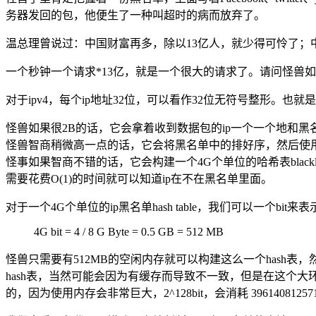
务器发回的包，他便生了一种叫超时的病而放弃了。
温总理曾说过：中国财富再多，除以13亿人，就少得可怜了；
一个秒钟一个请求*13亿，就是一个很大的请求了。请问怪兽如
对于ipv4，每个ip地址32位，可以看作32位无符号整形。也
怪兽如果很2B的话，它会拿着收到数据包的ip一个一个地和黑
怪兽智商稍微高一点的话，它会将黑名单中的排好序，然后使用伟大
怪事如果智商不错的话，它会构建一个4G个单位的哈希表blacklist，然后直接
需要花费O(1)的时间就可以知道ip在不在黑名单里面。
对于一个4G个单位的ip黑名单hash table，我们可以一个bit来表
4G bit = 4 / 8 G Byte = 0.5 GB = 512 MB
怪兽只需要有512MB的空闲内存就可以构建这么一个hash
hash表，当然可能会因为有缓存而导致不一致，但是在这个大环
的，因为使用内存会非常巨大，2^128bit，会消耗 39614081257