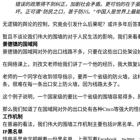
错误的政策得不到纠正，加剧社会矛盾。更可怕的在于虽
坏。正可谓“防民之口，甚于防川。”中国人是世界上最
无逻辑的舆论的控制，究竟会引发什么后果呢？或许多年后答
暂且不谈论我们伟大的围墙的对于人民生活的影响，我们来看
景德镇的国域网
景德镇的国域网对外的出口线路不多，只要在这些出口处架设
在网络课上，刘孜文老师给我们讲了一个他的经历，我大致复
老师的一个同学在收到领导指示，要弄一个省级的防火墙，这
条，很难在每一条出口安上防火墙，因为线路太多了。
这个例子说明，一个国家级的要比一个省级的围墙容易得多，
那么我们知道了在国域网对外的出口处有各种Cisco等强大的
工作机制
在普遍的看法，我们伟大的围墙工作机制主要包括IP黑名单、内
IP黑名单
怪兽手里肯定把握着一份黑名单，上面写着Facebook、twit