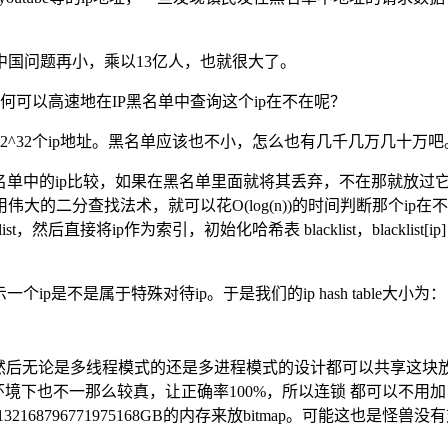
中国问题再小，乘以13亿人，也就很大了。
何可以高速地在IP黑名单中查询这个ip在不在呢？
就是2^32个ip地址。黑名单应该也不小，怎么也有几千几万几十
名单中的ip比较，如果在黑名单里面就将其丢弃，不在那就放过它
的二分查找法术，就可以花O(log(n))的时间判断那个ip在
将ip作为索引，初始化哈希表 blacklist，blacklist[ip] = 1
示一个ip是不是属于特殊对待ip。于是我们的ip hash table大小为：
表，然后无论是多线程模式的还是多进程模式的设计都可以共享这块放
境下也不一那么较真，让正确率100%，所以连锁 都可以不用加，
132168796771975168GB的内存来放bitmap。可能这也是怪兽