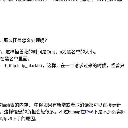
万吧。那么怪兽怎么处理呢？
。这样怪兽花的时间是O(n)，n为黑名单的大小。
不在黑名单里面。
, if ip in ip_blacklist，这样，在一个请求过来的时候，怪兽只
hash表的内存， 中途如果有新增或者取消话都可以直接更新
这样怪兽的负担会轻很多。不过bitmap在
IPv6
下是不那么实际
没有对ipv6下手的原因。