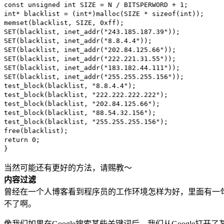
const unsigned int SIZE = N / BITSPERWORD + 1;
int* blacklist = (int*)malloc(SIZE * sizeof(int));
memset(blacklist, SIZE, 0xff);
SET(blacklist, inet_addr("243.185.187.39"));
SET(blacklist, inet_addr("8.8.4.4"));
SET(blacklist, inet_addr("202.84.125.66"));
SET(blacklist, inet_addr("222.221.31.55"));
SET(blacklist, inet_addr("183.182.44.111"));
SET(blacklist, inet_addr("255.255.255.156"));
test_block(blacklist, "8.8.4.4");
test_block(blacklist, "222.222.222.222");
test_block(blacklist, "202.84.125.66");
test_block(blacklist, "88.54.32.156");
test_block(blacklist, "255.255.255.156");
free(blacklist);
return 0;
}
当然可能还有更好的方法，请赐教～
内容过滤
曾经在一个人博客看到程序员的工作环境怎样为好，里面有一
不了啊。
像我们如果在Google搜索某些关键词后，我们从Google打