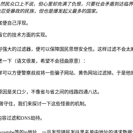
然民众口上不说，但心里却充满了仇恨，只要社会矛盾到达临界
能忍受暴政的民族，但也是爆发起义最多的国家。
案便自己浮现。
看它的技术方面的实现。
好强大的过滤器，便可以保障国民思想安全性。这样过滤不会太
述一下（语文很差，希望不会扭曲原意）：
样可以方便警察叔叔将一些骗子网站、黄色网站过滤掉。于是他
原因是关口少，不像省与省之间的线路四通八达。
怪兽守住，我们来探讨一下这些怪兽的机制。
容过滤和DNS劫持。
ter、youtube等的ip地址，一旦发现镇民发往黑名单中地址