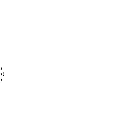
)
))
)