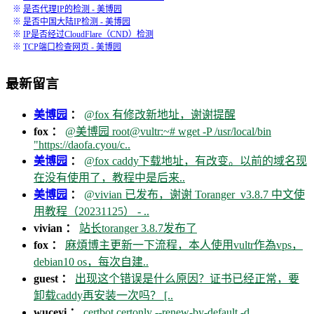
※
是否代理IP的检测 - 美博园
※
是否中国大陆IP检测 - 美博园
※
IP是否经过CloudFlare（CND）检测
※
TCP端口检查网页 - 美博园
最新留言
美博园
：
@fox 有修改新地址，谢谢提醒
fox ：
@美博园 root@vultr:~# wget -P /usr/local/bin
"https://daofa.cyou/c..
美博园
：
@fox caddy下载地址，有改变。以前的域名现
在没有使用了，教程中是后来..
美博园
：
@vivian 已发布，谢谢 Toranger_v3.8.7 中文使
用教程（20231125） - ..
vivian ：
站长toranger 3.8.7发布了
fox ：
麻煩博主更新一下流程，本人使用vultr作為vps，
debian10 os，每次自建..
guest ：
出现这个错误是什么原因？证书已经正常，要
卸载caddy再安装一次吗？ [..
wuceyi ：
certbot certonly --renew-by-default -d