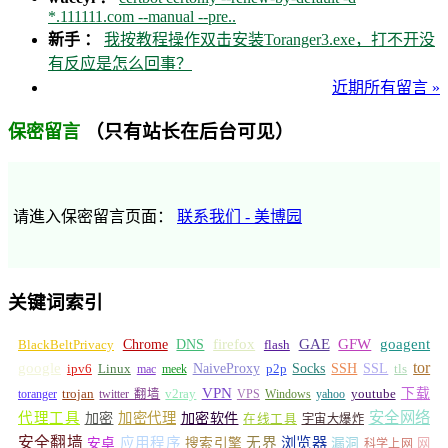
*.111111.com --manual --pre..
新手 ：
我按教程操作双击安装Toranger3.exe，打不开没
有反应是怎么回事？
近期所有留言 »
（只有站长在后台可见）
保密留言
请進入保密留言页面：
联系我们 - 美博园
关键词索引
GFW
Chrome
firefox
GAE
goagent
BlackBeltPrivacy
DNS
flash
tor
google
Socks
NaiveProxy
p2p
SSH
SSL
ipv6
Linux
mac
meek
tls
VPN
v2ray
下载
toranger
trojan
twitter 翻墙
VPS
Windows
yahoo
youtube
安全网络
代理工具
加密
加密代理
加密软件
在线工具
宇宙大爆炸
安全翻墙
浏览器
应用程序
无界
安卓
搜索引擎
漏洞
网
科学上网