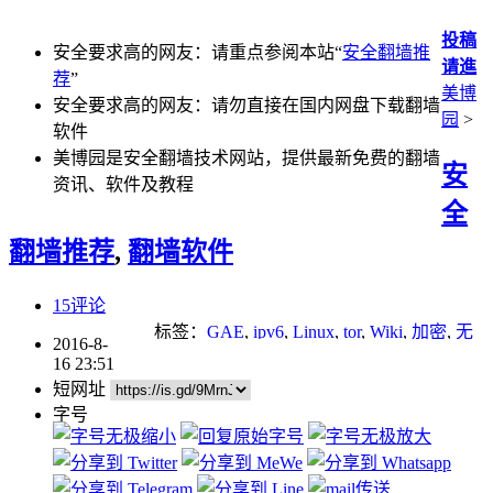
投稿
安全要求高的网友：请重点参阅本站“
安全翻墙推
请進
荐
”
美博
安全要求高的网友：请勿直接在国内网盘下载翻墙
园
>
软件
美博园是安全翻墙技术网站，提供最新免费的翻墙
安
资讯、软件及教程
全
翻墙推荐
,
翻墙软件
15评论
标签：
GAE
,
ipv6
,
Linux
,
tor
,
Wiki
,
加密
,
无
2016-8-
界
,
网络审查
,
网络封锁
,
防火墙
16 23:51
短网址
字号