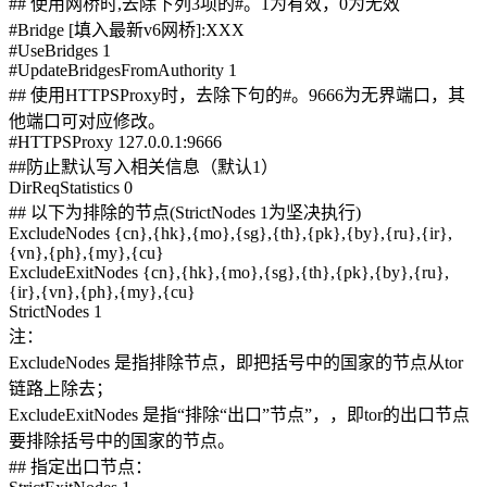
## 使用网桥时,去除下列3项的#。1为有效，0为无效
#Bridge [填入最新v6网桥]:XXX
#UseBridges 1
#UpdateBridgesFromAuthority 1
## 使用HTTPSProxy时，去除下句的#。9666为无界端口，其
他端口可对应修改。
#HTTPSProxy 127.0.0.1:9666
##防止默认写入相关信息（默认1）
DirReqStatistics 0
## 以下为排除的节点(StrictNodes 1为坚决执行)
ExcludeNodes {cn},{hk},{mo},{sg},{th},{pk},{by},{ru},{ir},
{vn},{ph},{my},{cu}
ExcludeExitNodes {cn},{hk},{mo},{sg},{th},{pk},{by},{ru},
{ir},{vn},{ph},{my},{cu}
StrictNodes 1
注：
ExcludeNodes 是指排除节点，即把括号中的国家的节点从tor
链路上除去；
ExcludeExitNodes 是指“排除“出口”节点”，，即tor的出口节点
要排除括号中的国家的节点。
## 指定出口节点：