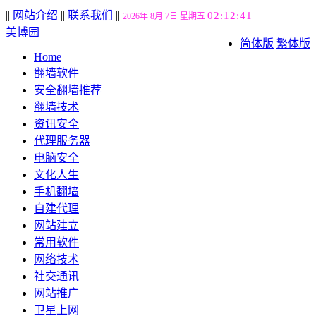
||
网站介绍
||
联系我们
||
02:12:42
2026年 8月 7日 星期五
美博园
简体版
繁体版
Home
翻墙软件
安全翻墙推荐
翻墙技术
资讯安全
代理服务器
电脑安全
文化人生
手机翻墙
自建代理
网站建立
常用软件
网络技术
社交通讯
网站推广
卫星上网