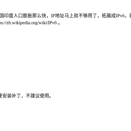
国印度人口膨胀那么快，IP地址马上就不够用了，拓展成IPv6，就支
ipedia.org/wiki/IPv6 。
可能需要安装补丁，不建议使用。