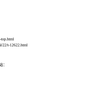
op.html
2/t-12622.html
站：