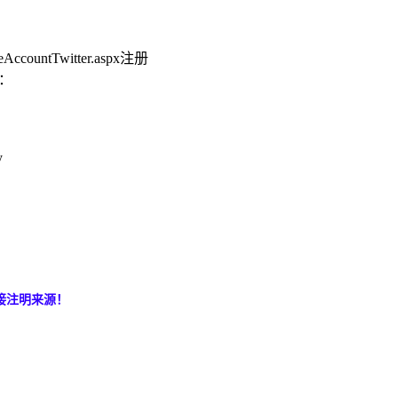
eAccountTwitter.aspx注册
录：
y
接注明来源！