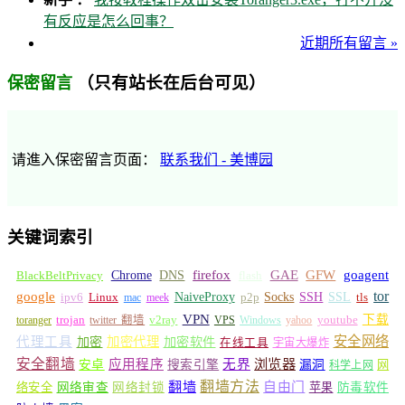
有反应是怎么回事？
近期所有留言 »
（只有站长在后台可见）
保密留言
请進入保密留言页面：
联系我们 - 美博园
关键词索引
GFW
Chrome
firefox
GAE
goagent
BlackBeltPrivacy
DNS
flash
tor
google
Socks
NaiveProxy
p2p
SSH
SSL
ipv6
Linux
mac
meek
tls
VPN
v2ray
下载
toranger
trojan
twitter 翻墙
VPS
Windows
yahoo
youtube
安全网络
代理工具
加密
加密代理
加密软件
在线工具
宇宙大爆炸
安全翻墙
浏览器
应用程序
无界
安卓
搜索引擎
漏洞
网
科学上网
翻墙
翻墙方法
自由门
络安全
网络审查
网络封锁
苹果
防毒软件