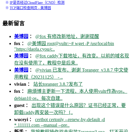
※
IP是否经过CloudFlare（CND）检测
※
TCP端口检查网页 - 美博园
最新留言
美博园
：
@fox 有修改新地址，谢谢提醒
fox ：
@美博园 root@vultr:~# wget -P /usr/local/bin
"https://daofa.cyou/c..
美博园
：
@fox caddy下载地址，有改变。以前的域名现
在没有使用了，教程中是后来..
美博园
：
@vivian 已发布，谢谢 Toranger_v3.8.7 中文使
用教程（20231125） - ..
vivian ：
站长toranger 3.8.7发布了
fox ：
麻煩博主更新一下流程，本人使用vultr作為vps，
debian10 os，每次自建..
guest ：
出现这个错误是什么原因？证书已经正常，要
卸载caddy再安装一次吗？ [..
wuceyi ：
certbot certonly --renew-by-default -d
*.111111.com --manual --pre..
新手 ：
我按教程操作双击安装Toranger3.exe，打不开没