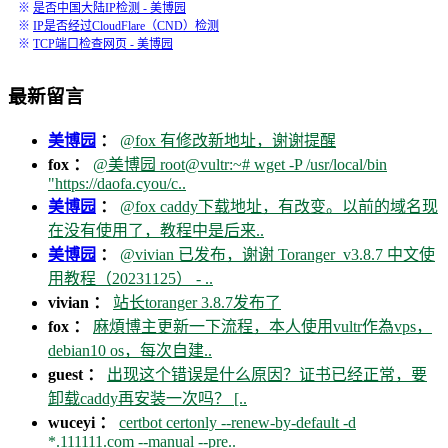
※
是否中国大陆IP检测 - 美博园
※
IP是否经过CloudFlare（CND）检测
※
TCP端口检查网页 - 美博园
最新留言
美博园
：
@fox 有修改新地址，谢谢提醒
fox ：
@美博园 root@vultr:~# wget -P /usr/local/bin
"https://daofa.cyou/c..
美博园
：
@fox caddy下载地址，有改变。以前的域名现
在没有使用了，教程中是后来..
美博园
：
@vivian 已发布，谢谢 Toranger_v3.8.7 中文使
用教程（20231125） - ..
vivian ：
站长toranger 3.8.7发布了
fox ：
麻煩博主更新一下流程，本人使用vultr作為vps，
debian10 os，每次自建..
guest ：
出现这个错误是什么原因？证书已经正常，要
卸载caddy再安装一次吗？ [..
wuceyi ：
certbot certonly --renew-by-default -d
*.111111.com --manual --pre..