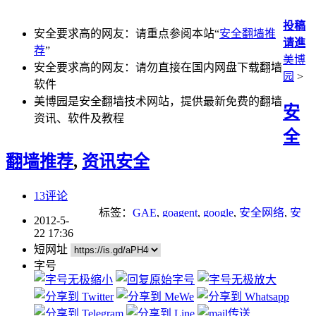
投稿
安全要求高的网友：请重点参阅本站“
安全翻墙推
请進
荐
”
美博
安全要求高的网友：请勿直接在国内网盘下载翻墙
园
>
软件
美博园是安全翻墙技术网站，提供最新免费的翻墙
安
资讯、软件及教程
全
翻墙推荐
,
资讯安全
13评论
标签：
GAE
,
goagent
,
google
,
安全网络
,
安
2012-5-
全翻墙
,
漏洞
22 17:36
短网址
字号