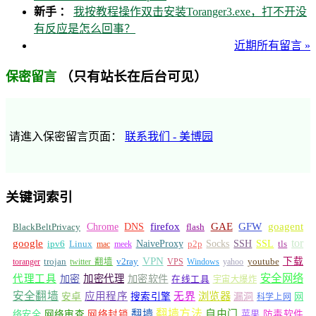
新手 ：
我按教程操作双击安装Toranger3.exe，打不开没
有反应是怎么回事？
近期所有留言 »
（只有站长在后台可见）
保密留言
请進入保密留言页面：
联系我们 - 美博园
关键词索引
GFW
Chrome
firefox
GAE
goagent
BlackBeltPrivacy
DNS
flash
tor
google
Socks
NaiveProxy
p2p
SSH
SSL
ipv6
Linux
mac
meek
tls
VPN
v2ray
下载
toranger
trojan
twitter 翻墙
VPS
Windows
yahoo
youtube
安全网络
代理工具
加密
加密代理
加密软件
在线工具
宇宙大爆炸
安全翻墙
浏览器
应用程序
无界
安卓
搜索引擎
漏洞
网
科学上网
翻墙
翻墙方法
自由门
络安全
网络审查
网络封锁
苹果
防毒软件