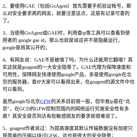
2、要使用GAE（包括GoAgent）首先需要手机验证帐号，那
么对安全要求高的网友，就要注意这点，这是有记录可查的
了。
3、当使用GoAgent或GAE时，利用查ip等工具可以查看到使
用者的 google gae id，那么也就是说这并不是隐蔽运行，
google是将其公开的；
4、有网友说：GAE不是被墙了吗，为什么还能用它翻墙？其
实这就是goagent的一大安全隐患了。GAE代理为保障速度和
可用性，保障网友快速使用google产品，多是使用google在北
京的服务器，查IP大家可以看得出来，在goagent的源文件中也
可以看到。
虽然google与北京
GFW
的关系目前很一般，但毕竟ip是在“北
京”，在GCD的GFW控制范围内的网络运行究竟安全性有多
高？其安全是否到达有些敏感朋友的要求就很难说了。
5、goagent作者说过：为提高速度其默认传输数据没有加密只
是简单的压缩以绕过GFW，这也是很大的安全隐患；