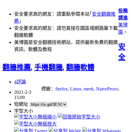
投稿
安全要求高的網友：請重點參閱本站｢
安全翻牆推
請進
薦
｣
美博
安全要求高的網友：請勿直接在國區域網路盤下載
園
>
翻牆軟體
美博園是安全翻牆技術網站，提供最新免費的翻牆
安
資訊、軟體及教程
全
翻牆推薦
,
手機翻牆
,
翻牆軟體
4評論
標籤：
firefox
,
Linux
,
meek
,
NaiveProxy
,
2021-2-3
Socks
,
安卓
,
瀏覽器
,
網路審查
,
網路封鎖
,
15:09
防火牆
短網址
字型大小