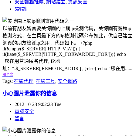
安全翻牆推薦
,
網站建立
,
資訊安全
5評論
以前有朋友留言要美博園的上網ip檢測代碼，美博園有幾種ip
檢測方式，在主頁最下方的ip檢測代碼公布如此，供自己建立
網頁的朋友檢測ip之用，代碼如下。 <?php
if(!empty($_SERVER['HTTP_VIA'])) {
if(!isset($_SERVER['HTTP_X_FORWARDED_FOR'])){ echo
"您在用普通匿名代理, IP地
址：".$_SERVER['REMOTE_ADDR'] ; }else{ echo "您在用......
閱全文
Tags:
在線代理
,
在線工具
,
安全網路
小心圖片泄露你的信息
2012-10-23 9:02:23 Tue
電腦安全
留言