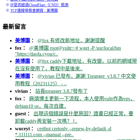
※
IP是否經過CloudFlare（CND）檢測
※
TCP連線埠檢查網頁 - 美博園
最新留言
美博園
：
@fox 有修改新地址，謝謝提醒
fox ：
@美博園 root@vultr:~# wget -P /usr/local/bin
"https://daofa.cyou/c..
美博園
：
@fox caddy下載地址，有改變。以前的網域現
在沒有使用了，教程中是後來..
美博園
：
@vivian 已發布，謝謝 Toranger_v3.8.7 中文使
用教程（20231125） - ..
vivian ：
站長toranger 3.8.7發布了
fox ：
麻煩博主更新一下流程，本人使用vultr作為vps，
debian10 os，每次自建..
guest ：
出現這個錯誤是什麼原因？證書已經正常，要
卸載caddy再安裝一次嗎？ [..
wuceyi ：
certbot certonly --renew-by-default -d
*.111111.com --manual --pre..