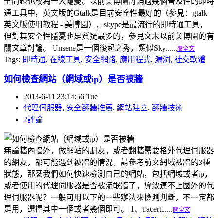
全問題也成為一大隱憂。以前美博園討論過幾個普及性的即時
通工具中，英文版的Gtalk是目前安全性最好的（參見：gtalk
英文版使用教程 - 美博園），skype是最流行的即時通工具，
但對其安全性隱憂也是質疑最多的，參見文末以前美博園的有
關文章討論。 Unsene是一個後起之秀，類似Sky......
閱全文
Tags:
即時通
,
在線工具
,
安全網路
,
應用程式
,
漏洞
,
社交軟體
如何檢查網站（網域或ip）是否被牆
2013-6-11 23:14:56 Tue
代理伺服器
,
安全翻牆推薦
,
網站建立
,
翻牆技術
2評論
無論牆內牆外，做網站的朋友，或者翻牆需要格外代理伺服器
的網友，都可能遇到被牆的情況，請參考前文網域被牆的3種
狀態，那麼我們如何快速檢測自己的網站，包括網域或者ip，
或者使用的代理伺服器是否被流氓牆了，導致連不上國外的代
理伺服器呢？一般可用以下的一些辦法來檢測判斷，不一定都
是用，選擇其中一個或者幾個即可。 1、tracert......
閱全文