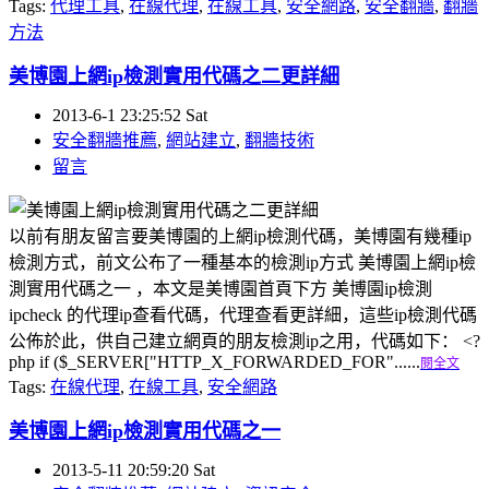
Tags:
代理工具
,
在線代理
,
在線工具
,
安全網路
,
安全翻牆
,
翻牆
方法
美博園上網ip檢測實用代碼之二更詳細
2013-6-1 23:25:52 Sat
安全翻牆推薦
,
網站建立
,
翻牆技術
留言
以前有朋友留言要美博園的上網ip檢測代碼，美博園有幾種ip
檢測方式，前文公布了一種基本的檢測ip方式 美博園上網ip檢
測實用代碼之一 ，本文是美博園首頁下方 美博園ip檢測
ipcheck 的代理ip查看代碼，代理查看更詳細，這些ip檢測代碼
公佈於此，供自己建立網頁的朋友檢測ip之用，代碼如下： <?
php if ($_SERVER["HTTP_X_FORWARDED_FOR"......
閱全文
Tags:
在線代理
,
在線工具
,
安全網路
美博園上網ip檢測實用代碼之一
2013-5-11 20:59:20 Sat