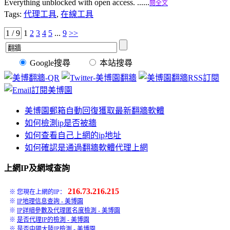
Everything unblocked with open access. ......
閱全文
Tags:
代理工具
,
在線工具
1 / 9
1
2
3
4
5
...
9
>>
Google搜尋
本站搜尋
美博園郵箱自動回復獲取最新翻牆軟體
如何檢測ip是否被牆
如何查看自己上網的ip地址
如何確認是通過翻牆軟體代理上網
上網IP及網域查詢
216.73.216.215
※ 您現在上網的IP：
※
IP地理信息查詢 - 美博園
※
IP詳細參數及代理匿名度檢測 - 美博園
※
是否代理IP的檢測 - 美博園
※
是否中國大陸IP檢測 - 美博園