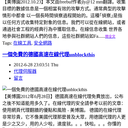
【美博園2012.10.23】本文由freebuf作者jly@12 mm翻譯。收集
目標的數據信息是一個相當有效的攻擊方式。通常典型的攻擊
情形中都會 以一個長時間偵察過程開始的。這種｢偵察｣是指
以任何方式收集特定對象的信息。我們可以從在線網站，或者
通過社會工程的經典行為中獲取信息。在線信息收集 世界各
地參與社群網站人們的信息，這些社群網站如Fa......
閱全文
Tags:
在線工具
,
安全網路
一個免費的德國高速在線代理unblockthis
2012-6-28 23:03:51 Thu
代理伺服器
留言
【美博園2012年6月28日】德國高速在線代理免費放出，公布
之後不知道能用多久了。在線代理的安全請參考以前的文章：
使用網頁代理翻牆的優點和風險 - 美博園。 德國的在線代理
非常珍貴，它不像美國代理那麼普及大眾，用德國代理的人更
是少之又少，用的人少啦，速度就。。。快啦。。。你懂的