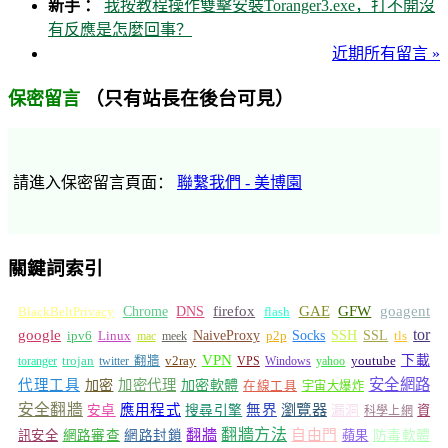
新手 ：
我按教程操作雙擊安裝Toranger3.exe，打不開沒
有反應是怎麼回事？
近期所有留言 »
（只有站長在後台可見）
保密留言
請進入保密留言頁面：
聯繫我們 - 美博園
關鍵詞索引
GFW
Chrome
firefox
GAE
goagent
BlackBeltPrivacy
DNS
flash
tor
google
Socks
NaiveProxy
p2p
SSH
SSL
ipv6
Linux
mac
meek
tls
VPN
v2ray
下載
toranger
trojan
twitter 翻牆
VPS
Windows
yahoo
youtube
安全網路
代理工具
加密
加密代理
加密軟體
在線工具
宇宙大爆炸
安全翻牆
瀏覽器
應用程式
無界
安卓
搜尋引擎
漏洞
資
科學上網
翻牆
翻牆方法
自由門
訊安全
網路審查
網路封鎖
蘋果
防毒軟體