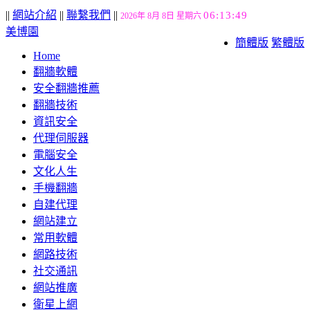
||
網站介紹
||
聯繫我們
||
06:13:50
2026年 8月 8日 星期六
美博園
簡體版
繁體版
Home
翻牆軟體
安全翻牆推薦
翻牆技術
資訊安全
代理伺服器
電腦安全
文化人生
手機翻牆
自建代理
網站建立
常用軟體
網路技術
社交通訊
網站推廣
衛星上網