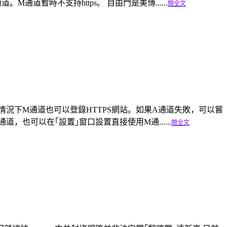
暫時不支持https。 自由門是美博......
閱全文
路情況下M通道也可以登錄HTTPS網站。如果A通道失敗，可以嘗
，也可以在｢設置｣窗口設置直接使用M通......
閱全文