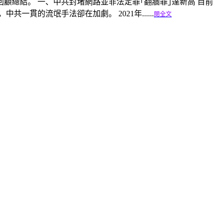
回顧總結。 一、中共封堵網路並非法定罪｢翻牆罪｣達新高 目前
的流氓手法卻在加劇。 2021年......
閱全文