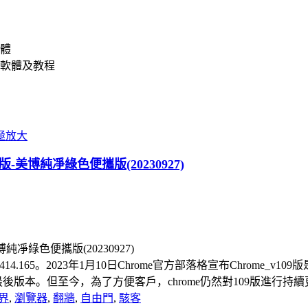
體
軟體及教程
1最後版-美博純凈綠色便攜版(20230927)
4.165。2023年1月10日Chrome官方部落格宣布Chrome_v109版是支
1 的作業系統）的最後版本。但至今，為了方便客戶，chrome仍然對109版進行
界
,
瀏覽器
,
翻牆
,
自由門
,
駭客