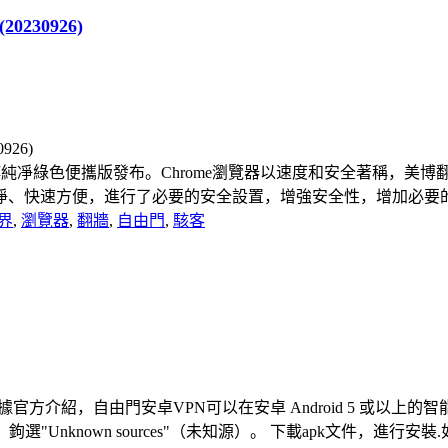
0230926)
.5938.92-美博純凈綠色便攜版發布。Chrome瀏覽器以速度和安
快速方便，進行了必要的安全設置，增強安全性，增加必要的擴展
界
,
瀏覽器
,
翻牆
,
自由門
,
駭客
版。據官方介紹，自由門安卓VPN可以在安卓 Android 5 或以
，鉤選"Unknown sources"（未知源）。 下載apk文件，進行安裝.如果 