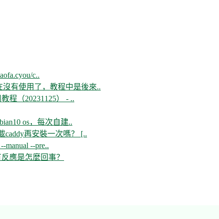
aofa.cyou/c..
現在沒有使用了，教程中是後來..
教程（20231125） - ..
n10 os，每次自建..
ddy再安裝一次嗎？ [..
--manual --pre..
開沒有反應是怎麼回事？