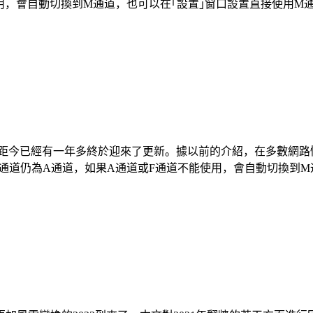
自動切換到M通道，也可以在｢設置｣窗口設置直接使用M通道。M通道
，上一版距今已經有一年多終於迎來了更新。據以前的介紹，在多數網
設通道仍為A通道，如果A通道或F通道不能使用，會自動切換到M通道