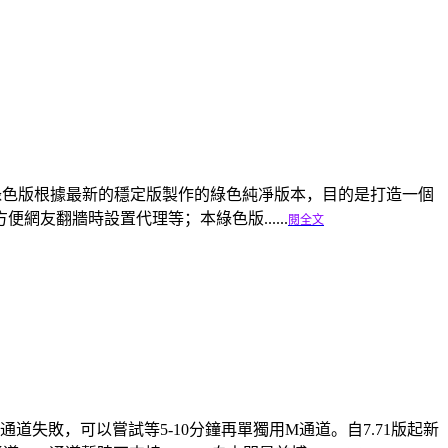
博翻牆純凈綠色版根據最新的穩定版製作的綠色純凈版本，目的是打造一個
友翻牆時設置代理等；本綠色版......
閱全文
通道失敗，可以嘗試等5-10分鐘再單獨用M通道。自7.71版起新