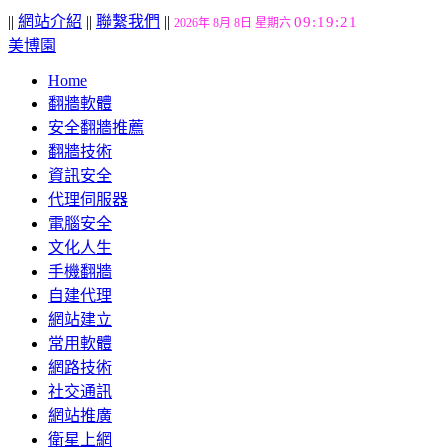
||
網站介紹
||
聯繫我們
||
09:19:21
2026年 8月 8日 星期六
美博園
Home
翻牆軟體
安全翻牆推薦
翻牆技術
資訊安全
代理伺服器
電腦安全
文化人生
手機翻牆
自建代理
網站建立
常用軟體
網路技術
社交通訊
網站推廣
衛星上網