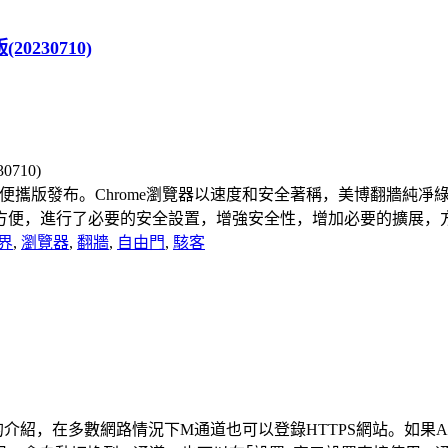
20230710)
9-美博純凈綠色便攜版發布。Chrome瀏覽器以速度和安全著稱，美
，進行了必要的安全設置，增強安全性，增加必要的擴展，方便網
界
,
瀏覽器
,
翻牆
,
自由門
,
駭客
以前的介紹，在多數網路情況下M通道也可以登錄HTTPS網站。如果A