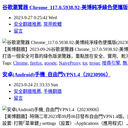
谷歌瀏覽器 Chrome_117.0.5938.92-美博純凈綠色便攜版(2
2023-9-27 0:25:42 Wed
安全翻牆推薦
,
常用軟體
留言
【美博翻牆】2023-09-26谷歌瀏覽器 Chrome_117.0
打造一個安全可靠的綠色版瀏覽器，重點放在安全、實用、乾淨、
Tags:
Chrome
,
firefox
,
google
,
NaiveProxy
,
tor
,
trojan
,
搜尋引擎
,
無
安卓(Android)手機_自由門VPN1.4（20230906）
2023-9-24 21:33:33 Sun
安全翻牆推薦
,
手機翻牆
留言
【美博翻牆】時隔二年2023年09月06日發布自由門VPN1.4
設置: 打開｢菜單鍵｣-settings（設置）-Applications（應用程式）