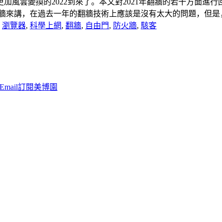
加風雲變換的2022到來了。本文對2021年翻牆的若干方面進行
講，在過去一年的翻牆技術上應該是沒有太大的問題，但是，中共一貫
,
瀏覽器
,
科學上網
,
翻牆
,
自由門
,
防火牆
,
駭客