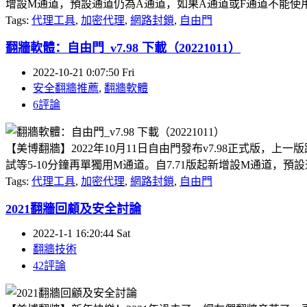
增設M通道，預設通道仍為A通道，如果A通道或F通道不能使用，會
Tags:
代理工具
,
加密代理
,
網路封鎖
,
自由門
翻牆軟體：自由門_v7.98 下載（20221011）
2022-10-21 0:07:50 Fri
安全翻牆推薦
,
翻牆軟體
6評論
【美博翻牆】2022年10月11日自由門發布v7.98正式版
試等5-10分鐘再單獨用M通道。自7.71版起新增設M通道，預
Tags:
代理工具
,
加密代理
,
網路封鎖
,
自由門
2021翻牆回顧及安全討論
2022-1-1 16:20:44 Sat
翻牆技術
42評論