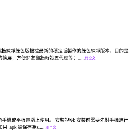
全著稱，美博翻牆純凈綠色版根據最新的穩定版製作的綠色純凈版本，目的是
，方便網友翻牆時設置代理等；......
閱全文
上的智能手機或平板電腦上使用。 安裝說明: 安裝前需要先對手機進行
.apk 被保存為z......
閱全文