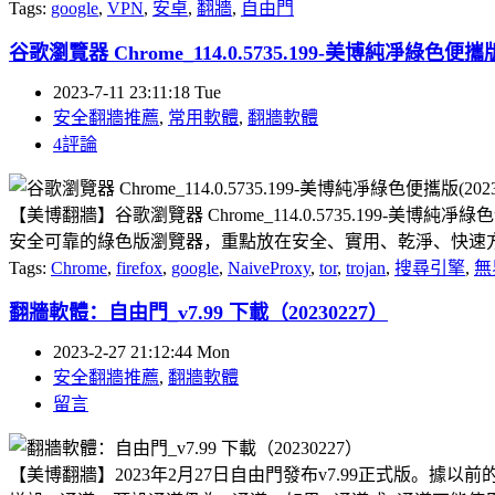
Tags:
google
,
VPN
,
安卓
,
翻牆
,
自由門
谷歌瀏覽器 Chrome_114.0.5735.199-美博純凈綠色便攜版(
2023-7-11 23:11:18 Tue
安全翻牆推薦
,
常用軟體
,
翻牆軟體
4評論
【美博翻牆】谷歌瀏覽器 Chrome_114.0.5735.19
安全可靠的綠色版瀏覽器，重點放在安全、實用、乾淨、快速方便
Tags:
Chrome
,
firefox
,
google
,
NaiveProxy
,
tor
,
trojan
,
搜尋引擎
,
無
翻牆軟體：自由門_v7.99 下載（20230227）
2023-2-27 21:12:44 Mon
安全翻牆推薦
,
翻牆軟體
留言
【美博翻牆】2023年2月27日自由門發布v7.99正式版。據