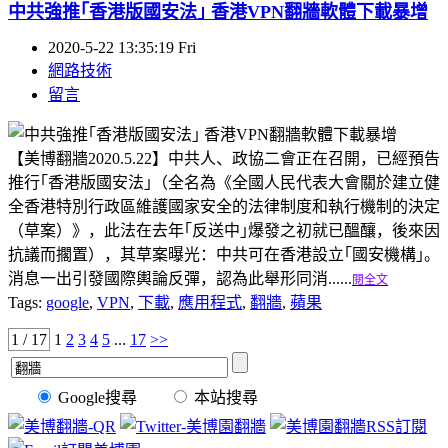
中共強推｢香港版國安法｣ 香港VPN翻牆軟體下載暴增
2020-5-22 13:35:19 Fri
網路技術
留言
【美博翻牆2020.5.22】中共人、政協二會正在召開，已經預告
推行｢香港版國安法｣（全名為《全國人民代表大會關於建立健
全香港特別行政區維護國家安全的法律制度和執行機制的決定
（草案）》，此法在去年｢反送中｣爆發之初就已醞釀，後來因
抗議而擱置），其草案曝光：中共可在香港設立｢國安機構｣。
消息一出引發國際輿論反彈，認為此舉形同消......
閱全文
Tags:
google
,
VPN
,
下載
,
應用程式
,
翻牆
,
蘋果
1 / 17
1
2
3
4
5
...
17
>>
Google搜尋
本站搜尋