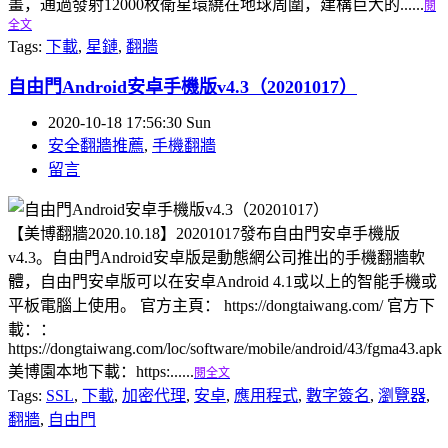
畫，通過發射12000枚衛星環繞在地球周圍，建構巨大的......
閱
全文
Tags:
下載
,
星鏈
,
翻牆
自由門Android安卓手機版v4.3（20201017）
2020-10-18 17:56:30 Sun
安全翻牆推薦
,
手機翻牆
留言
【美博翻牆2020.10.18】20201017發布自由門安卓手機版
v4.3。自由門Android安卓版是動態網公司推出的手機翻牆軟
體，自由門安卓版可以在安卓Android 4.1或以上的智能手機或
平板電腦上使用。 官方主頁： https://dongtaiwang.com/ 官方下
載：：
https://dongtaiwang.com/loc/software/mobile/android/43/fgma43.apk
美博園本地下載：https:......
閱全文
Tags:
SSL
,
下載
,
加密代理
,
安卓
,
應用程式
,
數字簽名
,
瀏覽器
,
翻牆
,
自由門