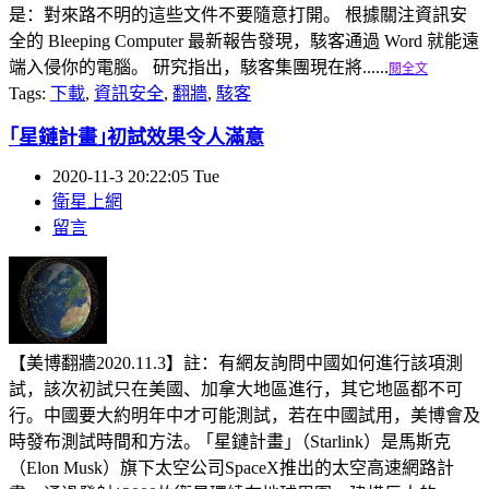
是：對來路不明的這些文件不要隨意打開。 根據關注資訊安
全的 Bleeping Computer 最新報告發現，駭客通過 Word 就能遠
端入侵你的電腦。 研究指出，駭客集團現在將......
閱全文
Tags:
下載
,
資訊安全
,
翻牆
,
駭客
｢星鏈計畫｣初試效果令人滿意
2020-11-3 20:22:05 Tue
衛星上網
留言
【美博翻牆2020.11.3】註：有網友詢問中國如何進行該項測
試，該次初試只在美國、加拿大地區進行，其它地區都不可
行。中國要大約明年中才可能測試，若在中國試用，美博會及
時發布測試時間和方法。 ｢星鏈計畫｣（Starlink）是馬斯克
（Elon Musk）旗下太空公司SpaceX推出的太空高速網路計