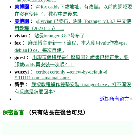
美博園
：
@fox caddy下載地址，有改變。以前的網域現
在沒有使用了，教程中是後來..
美博園
：
@vivian 已發布，謝謝 Toranger_v3.8.7 中文使
用教程（20231125） - ..
vivian ：
站長toranger 3.8.7發布了
fox ：
麻煩博主更新一下流程，本人使用vultr作為vps，
debian10 os，每次自建..
guest ：
出現這個錯誤是什麼原因？證書已經正常，要
卸載caddy再安裝一次嗎？ [..
wuceyi ：
certbot certonly --renew-by-default -d
*.111111.com --manual --pre..
新手 ：
我按教程操作雙擊安裝Toranger3.exe，打不開沒
有反應是怎麼回事？
近期所有留言 »
（只有站長在後台可見）
保密留言