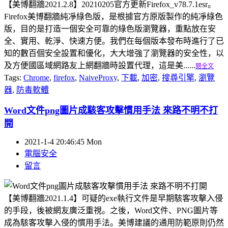
【美博翻牆2021.2.8】20210205官方更新Firefox_v78.7.1esr。
Firefox美博翻牆純凈綠色版，是根據官方原版製作的純凈綠色
版，目的是打造一個安全可靠的綠色版瀏覽器，重點放在安
全、實用、乾淨、快速方便。我們在每個版本發布時進行了已
知的數百個安全設置和優化，大大增強了瀏覽器的安全性，以
及方便國區域網路友上網翻牆時設置代理，這是美......
閱全文
Tags:
Chrome
,
firefox
,
NaiveProxy
,
下載
,
加密
,
搜尋引擎
,
瀏覽
器
,
防毒軟體
Word文件png圖片成駭客攻擊慣用手法 來路不明不打
開
2021-1-4 20:46:45 Mon
電腦安全
留言
【美博翻牆2021.1.4】可疑的exe執行文件是早期駭客攻擊入侵
的手段，後被網友廣泛重視。之後，Word文件、PNG圖片等
成為駭客攻擊入侵的慣用手法。美博建議的通用防範原則仍然