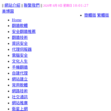
||
網站介紹
||
聯繫我們
||
10:01:28
2026年 8月 9日 星期日
美博園
簡體版
繁體版
Home
翻牆軟體
安全翻牆推薦
翻牆技術
資訊安全
代理伺服器
電腦安全
文化人生
手機翻牆
自建代理
網站建立
常用軟體
網路技術
社交通訊
網站推廣
衛星上網