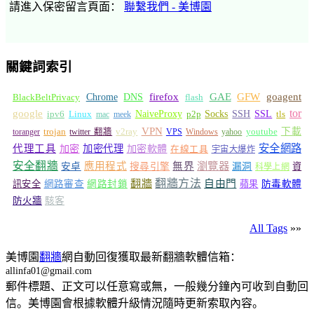
請進入保密留言頁面：
聯繫我們 - 美博園
關鍵詞索引
GFW
Chrome
firefox
GAE
goagent
BlackBeltPrivacy
DNS
flash
tor
google
Socks
NaiveProxy
p2p
SSH
SSL
ipv6
Linux
mac
meek
tls
VPN
v2ray
下載
toranger
trojan
twitter 翻牆
VPS
Windows
yahoo
youtube
安全網路
代理工具
加密
加密代理
加密軟體
在線工具
宇宙大爆炸
安全翻牆
瀏覽器
應用程式
無界
安卓
搜尋引擎
漏洞
資
科學上網
翻牆
翻牆方法
自由門
訊安全
網路審查
網路封鎖
蘋果
防毒軟體
防火牆
駭客
All Tags
»»
美博園
翻牆
網自動回復獲取最新翻牆軟體信箱：
allinfa01@gmail.com
郵件標題、正文可以任意寫或無，一般幾分鐘內可收到自動回
信。美博園會根據軟體升級情況隨時更新索取內容。