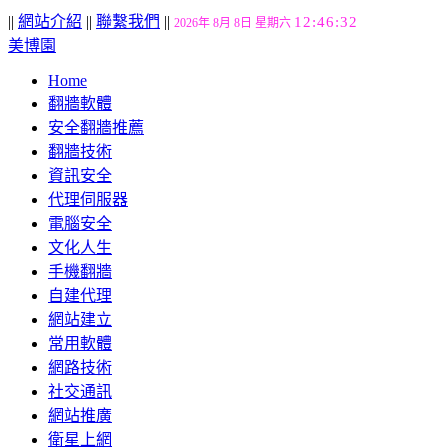
||
網站介紹
||
聯繫我們
||
12:46:33
2026年 8月 8日 星期六
美博園
Home
翻牆軟體
安全翻牆推薦
翻牆技術
資訊安全
代理伺服器
電腦安全
文化人生
手機翻牆
自建代理
網站建立
常用軟體
網路技術
社交通訊
網站推廣
衛星上網