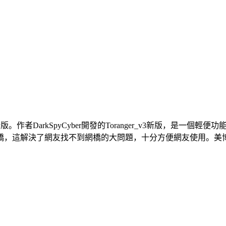
下載最新版。作者DarkSpyCyber開發的Toranger_v3新版，
這解決了網友找不到網橋的大問題，十分方便網友使用。美博翻牆