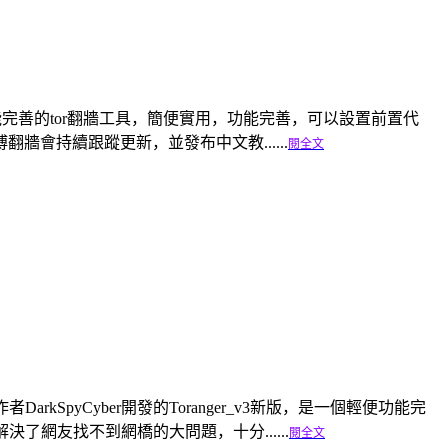
是一個輕便功能完善的tor翻牆工具，簡便實用，功能完善，可以設置前置代
會持續跟蹤更新，並發布中文教......
閱全文
arkSpyCyber開發的Toranger_v3新版，是一個輕便功能完
網友找不到網橋的大問題，十分......
閱全文