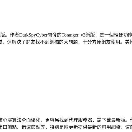
下載最新版。作者DarkSpyCyber開發的Toranger_v3新版，
這解決了網友找不到網橋的大問題，十分方便網友使用。美博翻牆
3.8.0更新核心演算法全面優化，更容易找到代理服務器，請下載最新版。作者D
出口節點、過濾節點等，特別是隨更新提供最新的可用網橋，這解決了