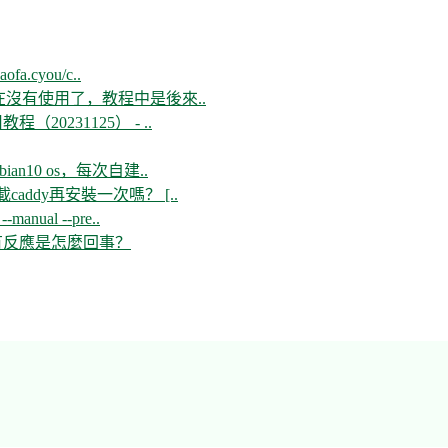
aofa.cyou/c..
現在沒有使用了，教程中是後來..
教程（20231125） - ..
n10 os，每次自建..
ddy再安裝一次嗎？ [..
--manual --pre..
開沒有反應是怎麼回事？