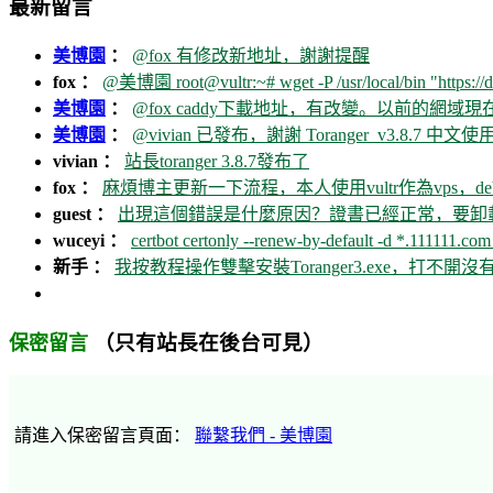
最新留言
美博園
：
@fox 有修改新地址，謝謝提醒
fox ：
@美博園 root@vultr:~# wget -P /usr/local/bin "https://d
美博園
：
@fox caddy下載地址，有改變。以前的網域
美博園
：
@vivian 已發布，謝謝 Toranger_v3.8.7 中文使用
vivian ：
站長toranger 3.8.7發布了
fox ：
麻煩博主更新一下流程，本人使用vultr作為vps，debia
guest ：
出現這個錯誤是什麼原因？證書已經正常，要卸載ca
wuceyi ：
certbot certonly --renew-by-default -d *.111111.com 
新手 ：
我按教程操作雙擊安裝Toranger3.exe，打不
（只有站長在後台可見）
保密留言
請進入保密留言頁面：
聯繫我們 - 美博園