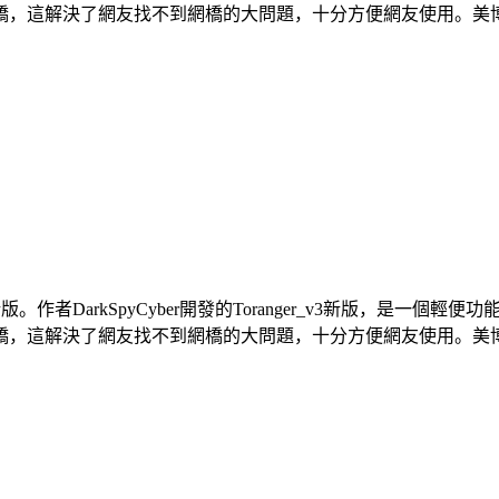
這解決了網友找不到網橋的大問題，十分方便網友使用。美博翻牆
下載最新版。作者DarkSpyCyber開發的Toranger_v3新版，
這解決了網友找不到網橋的大問題，十分方便網友使用。美博翻牆