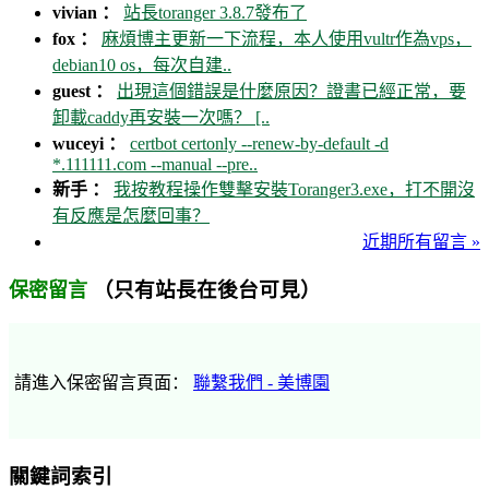
vivian ：
站長toranger 3.8.7發布了
fox ：
麻煩博主更新一下流程，本人使用vultr作為vps，
debian10 os，每次自建..
guest ：
出現這個錯誤是什麼原因？證書已經正常，要
卸載caddy再安裝一次嗎？ [..
wuceyi ：
certbot certonly --renew-by-default -d
*.111111.com --manual --pre..
新手 ：
我按教程操作雙擊安裝Toranger3.exe，打不開沒
有反應是怎麼回事？
近期所有留言 »
（只有站長在後台可見）
保密留言
請進入保密留言頁面：
聯繫我們 - 美博園
關鍵詞索引