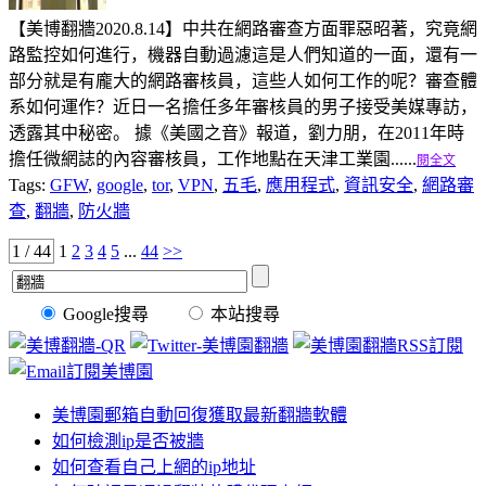
【美博翻牆2020.8.14】中共在網路審查方面罪惡昭著，究竟網
路監控如何進行，機器自動過濾這是人們知道的一面，還有一
部分就是有龐大的網路審核員，這些人如何工作的呢？審查體
系如何運作？近日一名擔任多年審核員的男子接受美媒專訪，
透露其中秘密。 據《美國之音》報道，劉力朋，在2011年時
擔任微網誌的內容審核員，工作地點在天津工業園......
閱全文
Tags:
GFW
,
google
,
tor
,
VPN
,
五毛
,
應用程式
,
資訊安全
,
網路審
查
,
翻牆
,
防火牆
1 / 44
1
2
3
4
5
...
44
>>
Google搜尋
本站搜尋
美博園郵箱自動回復獲取最新翻牆軟體
如何檢測ip是否被牆
如何查看自己上網的ip地址