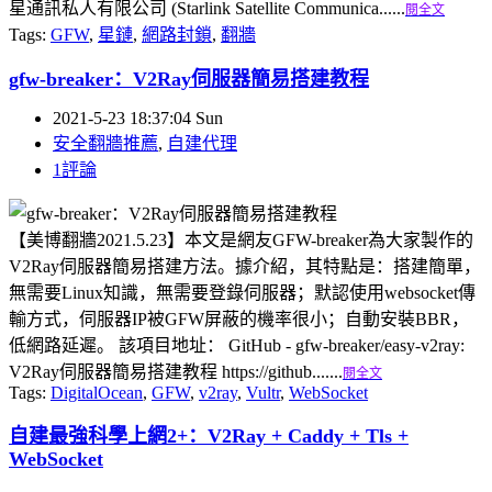
星通訊私人有限公司 (Starlink Satellite Communica......
閱全文
Tags:
GFW
,
星鏈
,
網路封鎖
,
翻牆
gfw-breaker：V2Ray伺服器簡易搭建教程
2021-5-23 18:37:04 Sun
安全翻牆推薦
,
自建代理
1評論
【美博翻牆2021.5.23】本文是網友GFW-breaker為大家製作的
V2Ray伺服器簡易搭建方法。據介紹，其特點是：搭建簡單，
無需要Linux知識，無需要登錄伺服器；默認使用websocket傳
輸方式，伺服器IP被GFW屏蔽的機率很小；自動安裝BBR，
低網路延遲。 該項目地址： GitHub - gfw-breaker/easy-v2ray:
V2Ray伺服器簡易搭建教程 https://github.......
閱全文
Tags:
DigitalOcean
,
GFW
,
v2ray
,
Vultr
,
WebSocket
自建最強科學上網2+：V2Ray + Caddy + Tls +
WebSocket