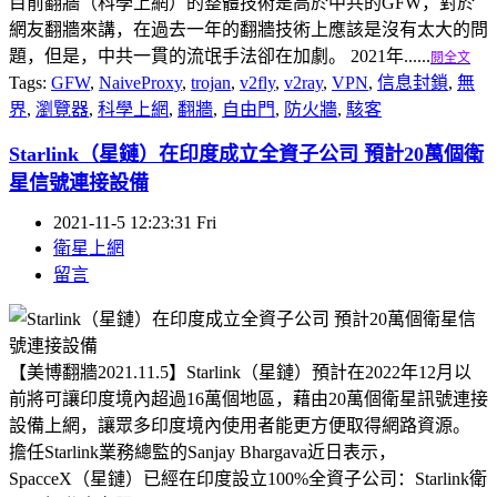
目前翻牆（科學上網）的整體技術是高於中共的GFW，對於
網友翻牆來講，在過去一年的翻牆技術上應該是沒有太大的問
題，但是，中共一貫的流氓手法卻在加劇。 2021年......
閱全文
Tags:
GFW
,
NaiveProxy
,
trojan
,
v2fly
,
v2ray
,
VPN
,
信息封鎖
,
無
界
,
瀏覽器
,
科學上網
,
翻牆
,
自由門
,
防火牆
,
駭客
Starlink（星鏈）在印度成立全資子公司 預計20萬個衛
星信號連接設備
2021-11-5 12:23:31 Fri
衛星上網
留言
【美博翻牆2021.11.5】Starlink（星鏈）預計在2022年12月以
前將可讓印度境內超過16萬個地區，藉由20萬個衛星訊號連接
設備上網，讓眾多印度境內使用者能更方便取得網路資源。
擔任Starlink業務總監的Sanjay Bhargava近日表示，
SpacceX（星鏈）已經在印度設立100%全資子公司：Starlink衛