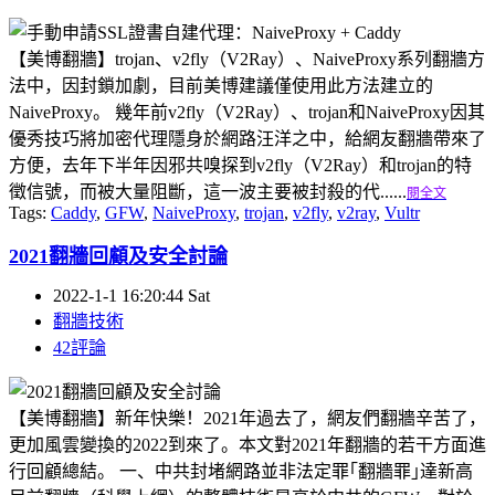
【美博翻牆】trojan、v2fly（V2Ray）、NaiveProxy系列翻牆方
法中，因封鎖加劇，目前美博建議僅使用此方法建立的
NaiveProxy。 幾年前v2fly（V2Ray）、trojan和NaiveProxy因其
優秀技巧將加密代理隱身於網路汪洋之中，給網友翻牆帶來了
方便，去年下半年因邪共嗅探到v2fly（V2Ray）和trojan的特
徵信號，而被大量阻斷，這一波主要被封殺的代......
閱全文
Tags:
Caddy
,
GFW
,
NaiveProxy
,
trojan
,
v2fly
,
v2ray
,
Vultr
2021翻牆回顧及安全討論
2022-1-1 16:20:44 Sat
翻牆技術
42評論
【美博翻牆】新年快樂！2021年過去了，網友們翻牆辛苦了，
更加風雲變換的2022到來了。本文對2021年翻牆的若干方面進
行回顧總結。 一、中共封堵網路並非法定罪｢翻牆罪｣達新高