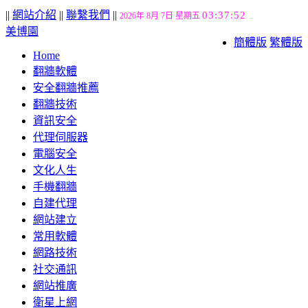
||
網站介紹
||
聯繫我們
||
03:37:53
2026年 8月 7日 星期五
美博園
簡體版
繁體版
Home
翻牆軟體
安全翻牆推薦
翻牆技術
資訊安全
代理伺服器
電腦安全
文化人生
手機翻牆
自建代理
網站建立
常用軟體
網路技術
社交通訊
網站推廣
衛星上網