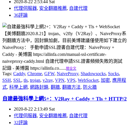
2020-8-22 2:53:44 Sat
代理伺服器
,
安全翻牆推薦
,
自建代理
36評論
【美博翻牆2020.8.21】trojan、v2fly（V2Ray）、NaiveProxy系
列翻牆方法中，因封鎖加劇，目前美博建議僅使用如下建立的
NaiveProxy： 手動申請SSL證書自建代理：NaiveProxy +
Caddy - 美博園 https://allinfa.com/manual-ssl-certificate-
naiveproxy-caddy.html 自建代理申請SSL證書頻頻失敗的測試
記錄 - 美博園 https://allinfa.co......
閱全文
Tags:
Caddy
,
Chrome
,
GFW
,
NaiveProxy
,
Shadowsocks
,
Socks
,
SSH
,
SSL
,
tls
,
trojan
,
v2ray
,
VPN
,
VPS
,
WebSocket
,
加密
,
應用程
式
,
科學上網
,
網路封鎖
,
翻牆
,
翻牆方法
,
防火牆
自建最強科學上網5+：V2Ray + Caddy + Tls + HTTP/2
2020-8-22 2:13:49 Sat
代理伺服器
,
安全翻牆推薦
,
自建代理
32評論