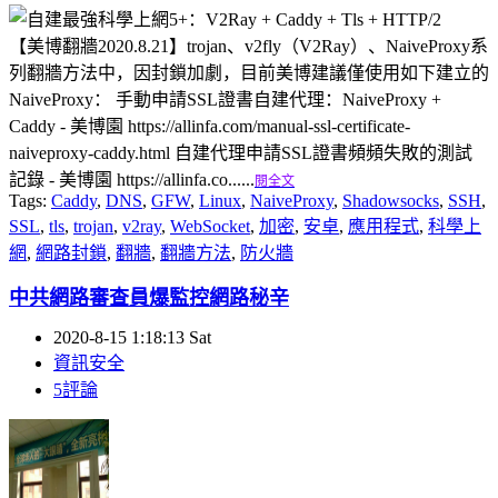
【美博翻牆2020.8.21】trojan、v2fly（V2Ray）、NaiveProxy系
列翻牆方法中，因封鎖加劇，目前美博建議僅使用如下建立的
NaiveProxy： 手動申請SSL證書自建代理：NaiveProxy +
Caddy - 美博園 https://allinfa.com/manual-ssl-certificate-
naiveproxy-caddy.html 自建代理申請SSL證書頻頻失敗的測試
記錄 - 美博園 https://allinfa.co......
閱全文
Tags:
Caddy
,
DNS
,
GFW
,
Linux
,
NaiveProxy
,
Shadowsocks
,
SSH
,
SSL
,
tls
,
trojan
,
v2ray
,
WebSocket
,
加密
,
安卓
,
應用程式
,
科學上
網
,
網路封鎖
,
翻牆
,
翻牆方法
,
防火牆
中共網路審查員爆監控網路秘辛
2020-8-15 1:18:13 Sat
資訊安全
5評論