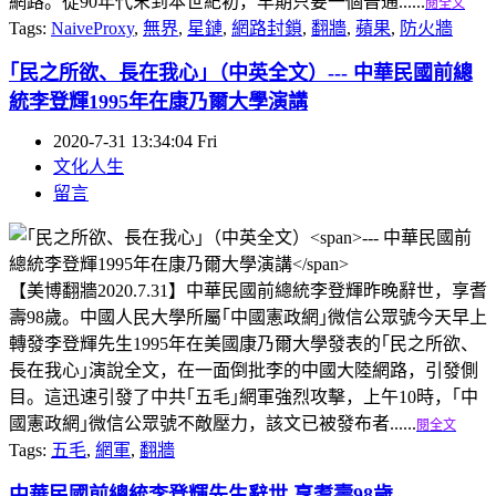
網路。從90年代末到本世紀初，早期只要一個普通......
閱全文
Tags:
NaiveProxy
,
無界
,
星鏈
,
網路封鎖
,
翻牆
,
蘋果
,
防火牆
｢民之所欲、長在我心｣（中英全文）
--- 中華民國前總
統李登輝1995年在康乃爾大學演講
2020-7-31 13:34:04 Fri
文化人生
留言
【美博翻牆2020.7.31】中華民國前總統李登輝昨晚辭世，享耆
壽98歲。中國人民大學所屬｢中國憲政網｣微信公眾號今天早上
轉發李登輝先生1995年在美國康乃爾大學發表的｢民之所欲、
長在我心｣演說全文，在一面倒批李的中國大陸網路，引發側
目。這迅速引發了中共｢五毛｣網軍強烈攻擊，上午10時，｢中
國憲政網｣微信公眾號不敵壓力，該文已被發布者......
閱全文
Tags:
五毛
,
網軍
,
翻牆
中華民國前總統李登輝先生辭世 享耆壽98歲