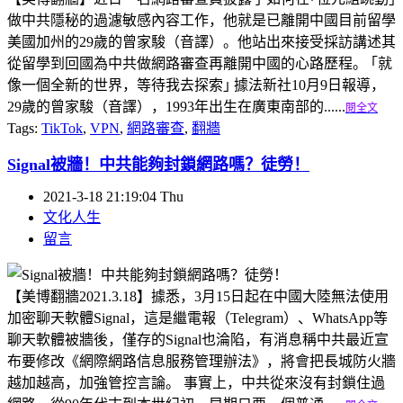
做中共隱秘的過濾敏感內容工作，他就是已離開中國目前留學
美國加州的29歲的曾家駿（音譯）。他站出來接受採訪講述其
從留學到回國為中共做網路審查再離開中國的心路歷程。 ｢就
像一個全新的世界，等待我去探索｣ 據法新社10月9日報導，
29歲的曾家駿（音譯），1993年出生在廣東南部的......
閱全文
Tags:
TikTok
,
VPN
,
網路審查
,
翻牆
Signal被牆！中共能夠封鎖網路嗎？徒勞！
2021-3-18 21:19:04 Thu
文化人生
留言
【美博翻牆2021.3.18】據悉，3月15日起在中國大陸無法使用
加密聊天軟體Signal，這是繼電報（Telegram）、WhatsApp等
聊天軟體被牆後，僅存的Signal也淪陷，有消息稱中共最近宣
布要修改《網際網路信息服務管理辦法》，將會把長城防火牆
越加越高，加強管控言論。 事實上，中共從來沒有封鎖住過