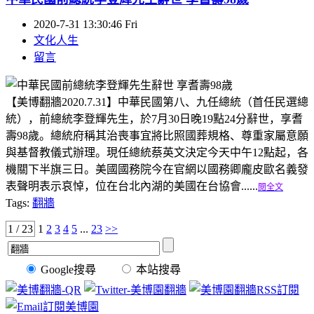
2020-7-31 13:30:46 Fri
文化人生
留言
【美博翻牆2020.7.31】中華民國第八、九任總統（首任民選總
統），前總統李登輝先生，於7月30日晚19點24分辭世，享耆
壽98歲。總統府稱其治喪事宜將比照國葬規格、尊重家屬意願
與基督教儀式辦理。現任總統蔡英文決定今天中午12點起，各
機關下半旗三日。美國國務院今在官網以國務卿龐皮歐名義發
表聲明表示哀悼，位在台北內湖的美國在台協會......
閱全文
Tags:
翻牆
1 / 23
1
2
3
4
5
...
23
>>
Google搜尋
本站搜尋