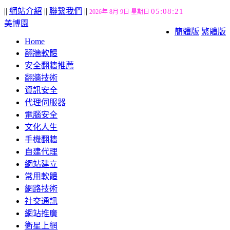
||
網站介紹
||
聯繫我們
||
05:08:22
2026年 8月 9日 星期日
美博園
簡體版
繁體版
Home
翻牆軟體
安全翻牆推薦
翻牆技術
資訊安全
代理伺服器
電腦安全
文化人生
手機翻牆
自建代理
網站建立
常用軟體
網路技術
社交通訊
網站推廣
衛星上網