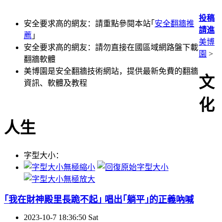
投稿
安全要求高的網友：請重點參閱本站｢
安全翻牆推
請進
薦
｣
美博
安全要求高的網友：請勿直接在國區域網路盤下載
園
>
翻牆軟體
美博園是安全翻牆技術網站，提供最新免費的翻牆
文
資訊、軟體及教程
化
人生
字型大小：
｢我在財神殿里長跪不起｣ 唱出｢躺平｣的正義吶喊
2023-10-7 18:36:50 Sat