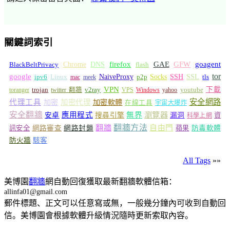
關鍵詞索引
GFW
Chrome
firefox
GAE
goagent
BlackBeltPrivacy
DNS
flash
tor
google
Socks
NaiveProxy
p2p
SSH
SSL
ipv6
Linux
mac
meek
tls
VPN
v2ray
下載
toranger
trojan
twitter 翻牆
VPS
Windows
yahoo
youtube
安全網路
代理工具
加密
加密代理
加密軟體
在線工具
宇宙大爆炸
安全翻牆
瀏覽器
應用程式
無界
安卓
搜尋引擎
漏洞
資
科學上網
翻牆
翻牆方法
自由門
訊安全
網路審查
網路封鎖
蘋果
防毒軟體
防火牆
駭客
All Tags
»»
美博園
翻牆
網自動回復獲取最新翻牆軟體信箱：
allinfa01@gmail.com
郵件標題、正文可以任意寫或無，一般幾分鐘內可收到自動回
信。美博園會根據軟體升級情況隨時更新索取內容。