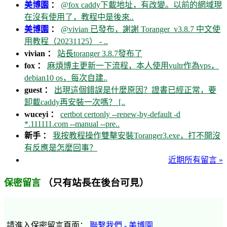
美博園
：
@fox caddy下載地址，有改變。以前的網域現
在沒有使用了，教程中是後來..
美博園
：
@vivian 已發布，謝謝 Toranger_v3.8.7 中文使
用教程（20231125） - ..
vivian ：
站長toranger 3.8.7發布了
fox ：
麻煩博主更新一下流程，本人使用vultr作為vps，
debian10 os，每次自建..
guest ：
出現這個錯誤是什麼原因？證書已經正常，要
卸載caddy再安裝一次嗎？ [..
wuceyi ：
certbot certonly --renew-by-default -d
*.111111.com --manual --pre..
新手 ：
我按教程操作雙擊安裝Toranger3.exe，打不開沒
有反應是怎麼回事？
近期所有留言 »
（只有站長在後台可見）
保密留言
請進入保密留言頁面：
聯繫我們 - 美博園