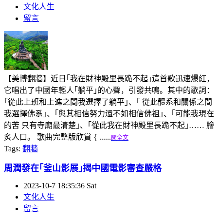
文化人生
留言
【美博翻牆】近日｢我在財神殿里長跪不起｣這首歌迅速爆紅，
它唱出了中國年輕人｢躺平｣的心聲，引發共鳴。其中的歌詞：
｢從此上班和上進之間我選擇了躺平｣、｢ 從此體系和關係之間
我選擇佛系｣、｢與其相信努力還不如相信佛祖｣、｢可能我現在
的苦 只有寺廟最清楚｣、｢從此我在財神殿里長跪不起｣…… 膾
炙人口。 歌曲完整版欣賞 { ......
閱全文
Tags:
翻牆
周潤發在｢釜山影展｣揭中國電影審查嚴格
2023-10-7 18:35:36 Sat
文化人生
留言