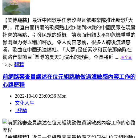
【美博翻牆】最近中國歌手任素汐與瓦依那樂隊推出新歌｢大
夢｣，用直白而精闢的歌詞點出從6歲到88歲的中國民眾在現實
社會的痛點，引發民眾的感概，讓表面粉飾太平卻危機重重的
鬱悶壓力得以稍加釋放，令人動容感動，很多人聽後流淚感
嘆，歌曲在中國迅速爆紅。 ｢大夢｣是任素汐和瓦依那樂隊在
網路音樂節目｢樂隊的夏天3｣演出的歌曲，全長將近......
閱全文
Tags:
翻牆
前網路審查員講述在位元組跳動做過濾敏感內容工作的
心路歷程
2022-10-10 23:00:36 Mon
文化人生
1評論
【美博翻牆】近日一名網路審查員披露了如何在｢位元組跳動｣