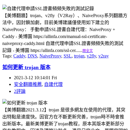
【美博翻牆】trojan、v2fly（V2Ray）、NaiveProxy系列翻牆方
法中，因封鎖加劇，目前美博建議僅使用如下建立的
NaiveProxy： 手動申請SSL證書自建代理：NaiveProxy +
Caddy - 美博園 https://allinfa.com/manual-ssl-certificate-
naiveproxy-caddy.html 自建代理申請SSL證書頻頻失敗的測試
記錄 - 美博園 https://allinfa.com/ssl-cer......
閱全文
Tags:
Caddy
,
DNS
,
NaiveProxy
,
SSL
,
trojan
,
v2fly
,
v2ray
如何更新 trojan 版本
2021-3-12 10:14:01 Fri
安全翻牆推薦
,
自建代理
2評論
【美博翻牆2021.3.12】trojan 是很多網友在使用的代理，其突
出特點是速度快。因官方在不斷更新完善，trojan時不時會推
出新版本。最新美博更新了trojan教程，原本其版本更新部分