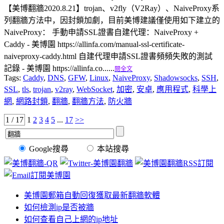
【美博翻牆2020.8.21】trojan、v2fly（V2Ray）、NaiveProxy系
列翻牆方法中，因封鎖加劇，目前美博建議僅使用如下建立的
NaiveProxy： 手動申請SSL證書自建代理：NaiveProxy +
Caddy - 美博園 https://allinfa.com/manual-ssl-certificate-
naiveproxy-caddy.html 自建代理申請SSL證書頻頻失敗的測試
記錄 - 美博園 https://allinfa.co......
閱全文
Tags:
Caddy
,
DNS
,
GFW
,
Linux
,
NaiveProxy
,
Shadowsocks
,
SSH
,
SSL
,
tls
,
trojan
,
v2ray
,
WebSocket
,
加密
,
安卓
,
應用程式
,
科學上
網
,
網路封鎖
,
翻牆
,
翻牆方法
,
防火牆
1 / 17
1
2
3
4
5
...
17
>>
Google搜尋
本站搜尋
美博園郵箱自動回復獲取最新翻牆軟體
如何檢測ip是否被牆
如何查看自己上網的ip地址