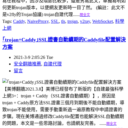
寫在教程中，因涉及環節比較多，還是另寫此文，單獨寫明如
何更新trojan版本，以便網友更新時一目了然。 (編註：此文不
是v2fly的Trojan協議) trojan自建代理......
閱全文
Tags:
Caddy
,
NaiveProxy
,
SSL
,
tls
,
trojan
,
v2ray
,
WebSocket
,
科學
上網
｢trojan+Caddy｣SSL證書自動續期的Caddyfile配置解決
方案
2021-3-9 2:05:26 Tue
安全翻牆推薦
,
自建代理
留言
【美博翻牆2021.3.8】美博已經發布了新版的【自建最強科學
上網3+：trojan + Caddy（SSL證書自動續期）】，原因是
trojan + Caddy原方法SSL證書三個月到期後不能自動續期，導
致trojan不能使用，需要手動重新過一遍原教程中申請證書的
步驟。現在美博通過修改Caddyfile配置也能解決SSL自動續期
的問題，本文是一些思路討論，也請網友完善。 ......
閱全文