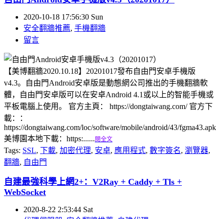
2020-10-18 17:56:30 Sun
安全翻牆推薦
,
手機翻牆
留言
【美博翻牆2020.10.18】20201017發布自由門安卓手機版
v4.3。自由門Android安卓版是動態網公司推出的手機翻牆軟
體，自由門安卓版可以在安卓Android 4.1或以上的智能手機或
平板電腦上使用。 官方主頁： https://dongtaiwang.com/ 官方下
載：：
https://dongtaiwang.com/loc/software/mobile/android/43/fgma43.apk
美博園本地下載：https:......
閱全文
Tags:
SSL
,
下載
,
加密代理
,
安卓
,
應用程式
,
數字簽名
,
瀏覽器
,
翻牆
,
自由門
自建最強科學上網2+：V2Ray + Caddy + Tls +
WebSocket
2020-8-22 2:53:44 Sat