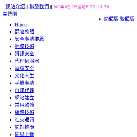
||
網站介紹
||
聯繫我們
||
22:10:37
2026年 8月 7日 星期五
美博園
簡體版
繁體版
Home
翻牆軟體
安全翻牆推薦
翻牆技術
資訊安全
代理伺服器
電腦安全
文化人生
手機翻牆
自建代理
網站建立
常用軟體
網路技術
社交通訊
網站推廣
衛星上網