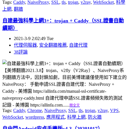
Tags:
Caddy
,
NaiveProxy
,
SSL
,
tls
,
trojan
,
v2ray
,
WebSocket
,
科學
上網
,
翻牆
自建最強科學上網3+：trojan + Caddy（SSL證書自動
續期）
2021-3-9 2:02:49 Tue
代理伺服器
,
安全翻牆推薦
,
自建代理
38評論
【美博翻牆2021.3.8】trojan、v2fly（V2Ray）、NaiveProxy系
列翻牆方法中，因封鎖加劇，目前美博建議僅使用如下建立的
NaiveProxy： 手動申請SSL證書自建代理：NaiveProxy +
Caddy - 美博園 https://allinfa.com/manual-ssl-certificate-
naiveproxy-caddy.html 自建代理申請SSL證書頻頻失敗的測試
記錄 - 美博園 https://allinfa.com......
閱全文
Tags:
Caddy
,
Chrome
,
NaiveProxy
,
SSL
,
tls
,
trojan
,
v2ray
,
VPS
,
WebSocket
,
wordpress
,
應用程式
,
科學上網
,
防火牆
自由門Android安卓手機版v4.3（20201017）