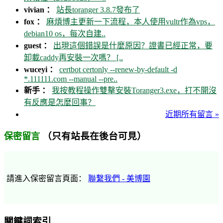
vivian ：
站長toranger 3.8.7發布了
fox ：
麻煩博主更新一下流程，本人使用vultr作為vps，
debian10 os，每次自建..
guest ：
出現這個錯誤是什麼原因？證書已經正常，要
卸載caddy再安裝一次嗎？ [..
wuceyi ：
certbot certonly --renew-by-default -d
*.111111.com --manual --pre..
新手 ：
我按教程操作雙擊安裝Toranger3.exe，打不開沒
有反應是怎麼回事？
近期所有留言 »
（只有站長在後台可見）
保密留言
請進入保密留言頁面：
聯繫我們 - 美博園
關鍵詞索引