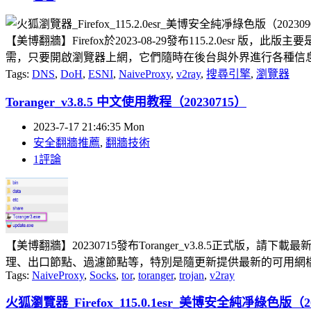
【美博翻牆】Firefox於2023-08-29發布115.2.0
需，只要開啟瀏覽器上網，它們隨時在後台與外界進行各種信息資
Tags:
DNS
,
DoH
,
ESNI
,
NaiveProxy
,
v2ray
,
搜尋引擎
,
瀏覽器
Toranger_v3.8.5 中文使用教程（20230715）
2023-7-17 21:46:35 Mon
安全翻牆推薦
,
翻牆技術
1評論
【美博翻牆】20230715發布Toranger_v3.8.5正式版，請
理、出口節點、過濾節點等，特別是隨更新提供最新的可用網橋，
Tags:
NaiveProxy
,
Socks
,
tor
,
toranger
,
trojan
,
v2ray
火狐瀏覽器_Firefox_115.0.1esr_美博安全純凈綠色版（20