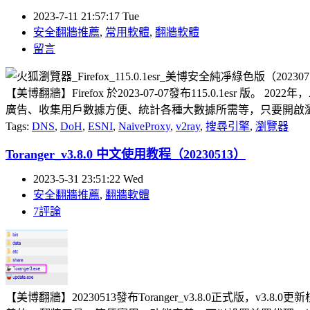
2023-7-11 21:57:17 Tue
安全翻牆推薦
,
常用軟體
,
翻牆軟體
留言
【美博翻牆】Firefox 於2023-07-07發布115.0.1esr
廣告、收集用戶數據方便、統計各種大數據所需等，只要開啟瀏覽
Tags:
DNS
,
DoH
,
ESNI
,
NaiveProxy
,
v2ray
,
搜尋引擎
,
瀏覽器
Toranger_v3.8.0 中文使用教程（20230513）
2023-5-31 23:51:22 Wed
安全翻牆推薦
,
翻牆軟體
7評論
【美博翻牆】20230513發布Toranger_v3.8.0正式版，v