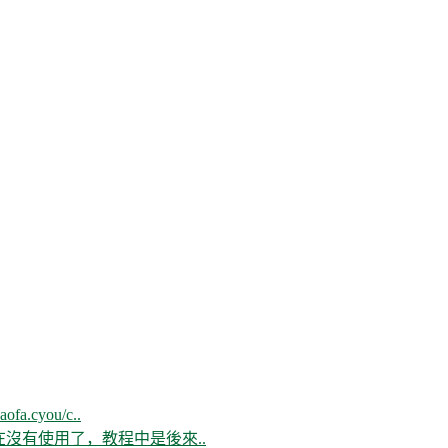
aofa.cyou/c..
現在沒有使用了，教程中是後來..