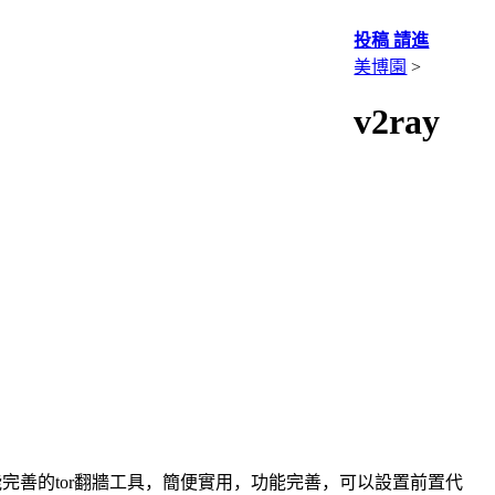
投稿 請進
美博園
>
v2ray
是一個輕便功能完善的tor翻牆工具，簡便實用，功能完善，可以設置前置代