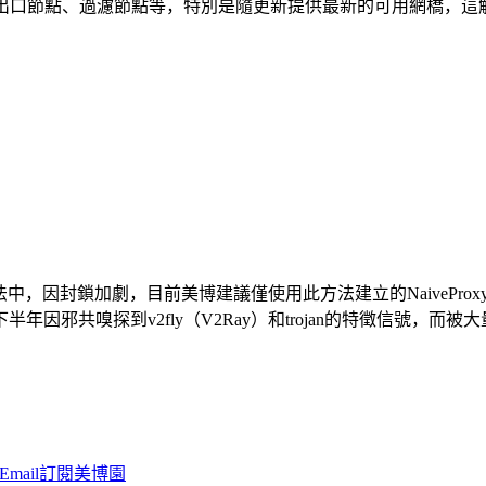
出口節點、過濾節點等，特別是隨更新提供最新的可用網橋，這解決了
翻牆方法中，因封鎖加劇，目前美博建議僅使用此方法建立的NaiveProxy。 幾
共嗅探到v2fly（V2Ray）和trojan的特徵信號，而被大量