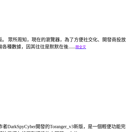
相繼邁入100正式版。 眾所周知，現在的瀏覽器，為了方便社交化、開發商投放
數據，因其往往是默默在後......
閱全文
arkSpyCyber開發的Toranger_v3新版，是一個輕便功能完