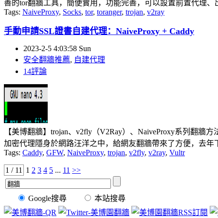
善的tor翻牆工具，簡便實用，功能完善，可以設置前置代理、
Tags:
NaiveProxy
,
Socks
,
tor
,
toranger
,
trojan
,
v2ray
手動申請SSL證書自建代理：NaiveProxy + Caddy
2023-2-5 4:03:58 Sun
安全翻牆推薦
,
自建代理
14評論
【美博翻牆】trojan、v2fly（V2Ray）、NaiveProxy系列
加密代理隱身於網路汪洋之中，給網友翻牆帶來了方便，去年下半年因邪
Tags:
Caddy
,
GFW
,
NaiveProxy
,
trojan
,
v2fly
,
v2ray
,
Vultr
1 / 11
1
2
3
4
5
...
11
>>
Google搜尋
本站搜尋