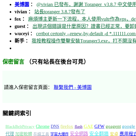
美博園
：
@vivian 已發布，謝謝 Toranger_v3.8.7 中文使用
vivian ：
站長toranger 3.8.7發布了
fox ：
麻煩博主更新一下流程，本人使用vultr作為vps，debia
guest ：
出現這個錯誤是什麼原因？證書已經正常，要卸載ca
wuceyi ：
certbot certonly --renew-by-default -d *.111111.com 
新手 ：
我按教程操作雙擊安裝Toranger3.exe，打不
（只有站長在後台可見）
保密留言
請進入保密留言頁面：
聯繫我們 - 美博園
關鍵詞索引
GFW
Chrome
firefox
GAE
goagent
google
BlackBeltPrivacy
DNS
flash
安全網路
安全翻牆
代理
加密軟體
應用程
安卓
在線工具
宇宙大爆炸