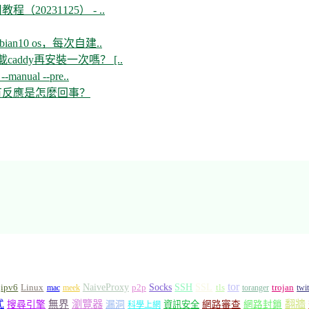
教程（20231125） - ..
n10 os，每次自建..
ddy再安裝一次嗎？ [..
--manual --pre..
開沒有反應是怎麼回事？
tor
Socks
NaiveProxy
p2p
SSH
SSL
ipv6
Linux
mac
meek
tls
toranger
trojan
twi
瀏覽器
翻牆
式
無界
搜尋引擎
漏洞
資訊安全
網路審查
網路封鎖
科學上網