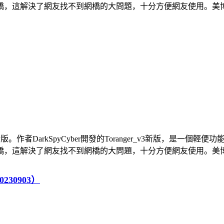
這解決了網友找不到網橋的大問題，十分方便網友使用。美博翻牆
下載最新版。作者DarkSpyCyber開發的Toranger_v3新版，
這解決了網友找不到網橋的大問題，十分方便網友使用。美博翻牆
230903）