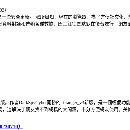
esr 版，此版主要是一些安全更新。 眾所周知，現在的瀏覽器，為了
料對話和傳輸各種數據，因其往往是默默在後台運行，網友並不覺
下載最新版。作者DarkSpyCyber開發的Toranger_v3新版，
這解決了網友找不到網橋的大問題，十分方便網友使用。美博翻牆
230710）