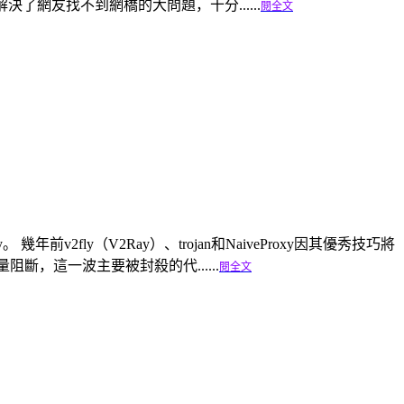
網友找不到網橋的大問題，十分......
閱全文
年前v2fly（V2Ray）、trojan和NaiveProxy因其優秀技巧將
阻斷，這一波主要被封殺的代......
閱全文