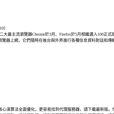
 版。 2022年，二大最主流瀏覽器Chrome於3月、Firefox於5月
器上網，它們隨時在後台與外界進行各種信息資料對話和傳輸各種
3.8.0更新核心演算法全面優化，更容易找到代理服務器，請下載最新版。作者D