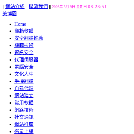
||
網站介紹
||
聯繫我們
||
08:28:52
2026年 8月 9日 星期日
美博園
Home
翻牆軟體
安全翻牆推薦
翻牆技術
資訊安全
代理伺服器
電腦安全
文化人生
手機翻牆
自建代理
網站建立
常用軟體
網路技術
社交通訊
網站推廣
衛星上網