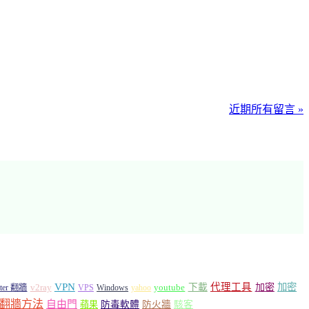
近期所有留言 »
VPN
代理工具
加密
加密
v2ray
下載
tter 翻牆
VPS
Windows
yahoo
youtube
翻牆方法
自由門
蘋果
防毒軟體
防火牆
駭客