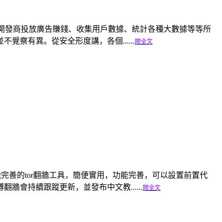
方便社交化、開發商投放廣告賺錢、收集用戶數據、統計各種大數據等等所
察有異。從安全形度講，各個......
閱全文
是一個輕便功能完善的tor翻牆工具，簡便實用，功能完善，可以設置前置代
會持續跟蹤更新，並發布中文教......
閱全文