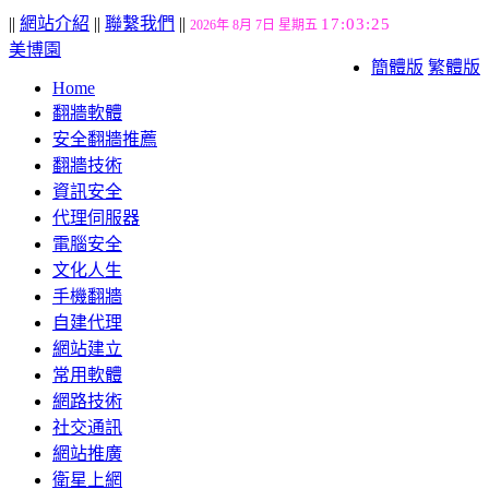
||
網站介紹
||
聯繫我們
||
17:03:26
2026年 8月 7日 星期五
美博園
簡體版
繁體版
Home
翻牆軟體
安全翻牆推薦
翻牆技術
資訊安全
代理伺服器
電腦安全
文化人生
手機翻牆
自建代理
網站建立
常用軟體
網路技術
社交通訊
網站推廣
衛星上網