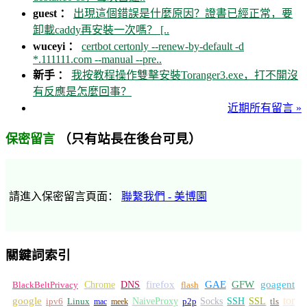
guest ：
出現這個錯誤是什麼原因？證書已經正常，要
卸載caddy再安裝一次嗎？ [..
wuceyi ：
certbot certonly --renew-by-default -d
*.111111.com --manual --pre..
新手 ：
我按教程操作雙擊安裝Toranger3.exe，打不開沒
有反應是怎麼回事？
近期所有留言 »
（只有站長在後台可見）
保密留言
請進入保密留言頁面：
聯繫我們 - 美博園
關鍵詞索引
GFW
Chrome
firefox
GAE
goagent
BlackBeltPrivacy
DNS
flash
tor
google
Socks
NaiveProxy
p2p
SSH
SSL
ipv6
Linux
mac
meek
tls