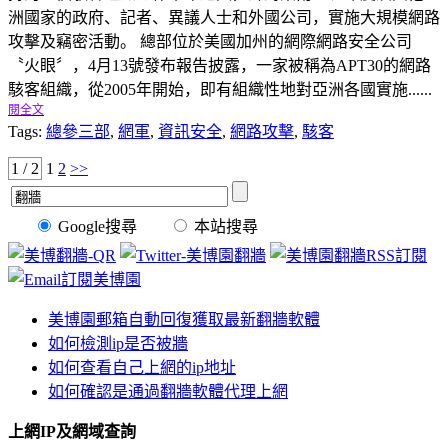
洲國家的政府、記者、異議人士和外國公司，實施大規模網路
攻擊及竊密活動。 總部位於美國加州的網際網路安全公司
〝火眼〞，4月13號發布報告披露，一家被稱為APT30的網路
駭客組織，從2005年開始，即有組織性地對亞洲各國實施......
閱全文
Tags:
總參三部
,
網軍
,
資訊安全
,
網路攻擊
,
駭客
1 / 2
1
2
>>
Google搜尋
本站搜尋
美博園郵箱自動回復獲取最新翻牆軟體
如何檢測ip是否被牆
如何查看自己上網的ip地址
如何確認是通過翻牆軟體代理上網
上網IP及網域查詢