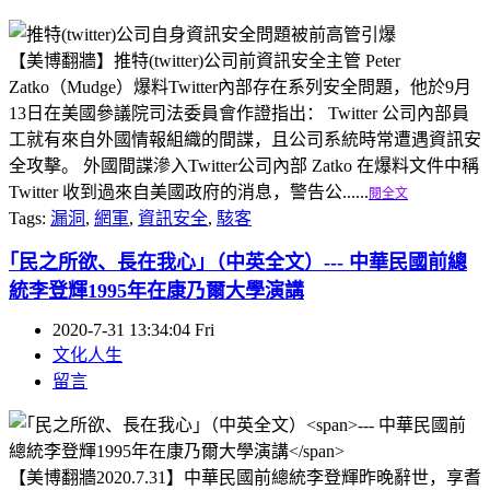
【美博翻牆】推特(twitter)公司前資訊安全主管 Peter
Zatko（Mudge）爆料Twitter內部存在系列安全問題，他於9月
13日在美國參議院司法委員會作證指出： Twitter 公司內部員
工就有來自外國情報組織的間諜，且公司系統時常遭遇資訊安
全攻擊。 外國間諜滲入Twitter公司內部 Zatko 在爆料文件中稱
Twitter 收到過來自美國政府的消息，警告公......
閱全文
Tags:
漏洞
,
網軍
,
資訊安全
,
駭客
｢民之所欲、長在我心｣（中英全文）
--- 中華民國前總
統李登輝1995年在康乃爾大學演講
2020-7-31 13:34:04 Fri
文化人生
留言
【美博翻牆2020.7.31】中華民國前總統李登輝昨晚辭世，享耆