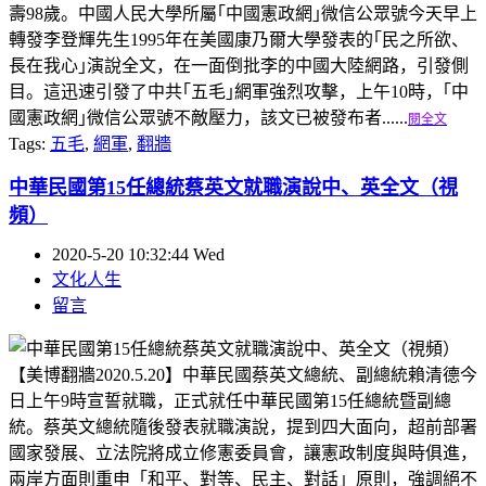
壽98歲。中國人民大學所屬｢中國憲政網｣微信公眾號今天早上
轉發李登輝先生1995年在美國康乃爾大學發表的｢民之所欲、
長在我心｣演說全文，在一面倒批李的中國大陸網路，引發側
目。這迅速引發了中共｢五毛｣網軍強烈攻擊，上午10時，｢中
國憲政網｣微信公眾號不敵壓力，該文已被發布者......
閱全文
Tags:
五毛
,
網軍
,
翻牆
中華民國第15任總統蔡英文就職演說中、英全文（視
頻）
2020-5-20 10:32:44 Wed
文化人生
留言
【美博翻牆2020.5.20】中華民國蔡英文總統、副總統賴清德今
日上午9時宣誓就職，正式就任中華民國第15任總統暨副總
統。蔡英文總統隨後發表就職演說，提到四大面向，超前部署
國家發展、立法院將成立修憲委員會，讓憲政制度與時俱進，
兩岸方面則重申「和平、對等、民主、對話」原則，強調絕不