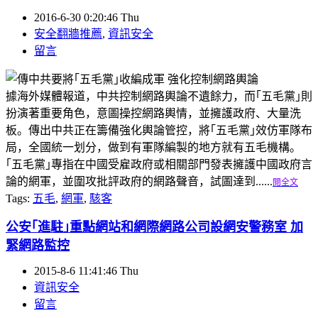
2016-6-30 0:20:46 Thu
安全翻牆推薦
,
資訊安全
留言
據海外媒體報道，中共控制網路輿論不遺餘力，而｢五毛黨｣則
扮演著重要角色，意圖操控網路輿情，並擁護政府、大量洗
板。傳出中共正在籌備強化輿論管控，將｢五毛黨｣效仿軍隊布
局，全國統一划分，做到有軍隊編製的地方就有五毛機構。
｢五毛黨｣專指在中國受雇政府或相關部門發表擁護中國政府言
論的網軍，並圍攻批評政府的網路聲音，試圖達到......
閱全文
Tags:
五毛
,
網軍
,
駭客
公安｢進駐｣重點網站和網際網路公司設網安警務室 加
緊網路監控
2015-8-6 11:41:46 Thu
資訊安全
留言