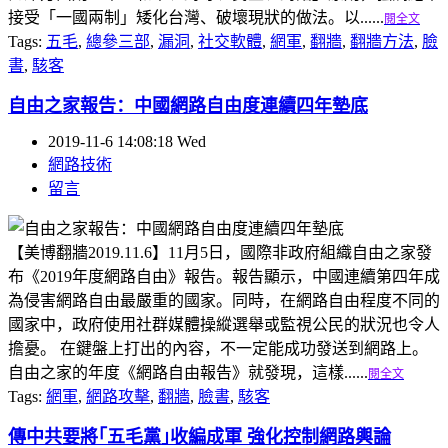
接受「一國兩制」矮化台灣、破壞現狀的做法。以......
閱全文
Tags:
五毛
,
總參三部
,
漏洞
,
社交軟體
,
網軍
,
翻牆
,
翻牆方法
,
臉
書
,
駭客
自由之家報告：中國網路自由度連續四年墊底
2019-11-6 14:08:18 Wed
網路技術
留言
【美博翻牆2019.11.6】11月5日，國際非政府組織自由之家發
布《2019年度網路自由》報告。報告顯示，中國連續第四年成
為侵害網路自由最嚴重的國家。同時，在網路自由程度不同的
國家中，政府使用社群媒體操縱選舉或監視公民的狀況也令人
擔憂。 在鍵盤上打出的內容，不一定能成功發送到網路上。
自由之家的年度《網路自由報告》就發現，這樣......
閱全文
Tags:
網軍
,
網路攻擊
,
翻牆
,
臉書
,
駭客
傳中共要將｢五毛黨｣收編成軍 強化控制網路輿論