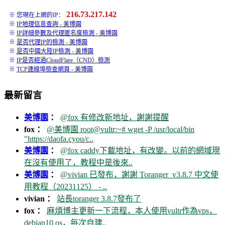
216.73.217.142
※ 您現在上網的IP：
※
IP地理信息查詢 - 美博園
※
IP詳細參數及代理匿名度檢測 - 美博園
※
是否代理IP的檢測 - 美博園
※
是否中國大陸IP檢測 - 美博園
※
IP是否經過CloudFlare（CND）檢測
※
TCP連線埠檢查網頁 - 美博園
最新留言
美博園
：
@fox 有修改新地址，謝謝提醒
fox ：
@美博園 root@vultr:~# wget -P /usr/local/bin
"https://daofa.cyou/c..
美博園
：
@fox caddy下載地址，有改變。以前的網域現
在沒有使用了，教程中是後來..
美博園
：
@vivian 已發布，謝謝 Toranger_v3.8.7 中文使
用教程（20231125） - ..
vivian ：
站長toranger 3.8.7發布了
fox ：
麻煩博主更新一下流程，本人使用vultr作為vps，
debian10 os，每次自建..