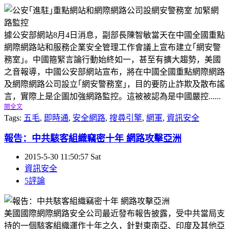
據公安部網站8月4日消息，副部長陳智敏當天在中國全國重點
網際網路站和服務企業安全管理工作會議上宣布建立｢網安警
務室｣。中國箍緊言論行動始終如一，甚至有擴大趨勢，美國
之音報導，中國公安部網站宣布，將在中國全國重點網際網路
及網際網路公司設立｢網安警務室｣，目的要防止詐欺及散布謠
言，實際上是企圖加強網路監控。這被被認為是中國嚴控......
閱全文
Tags:
五毛
,
即時通
,
安全網路
,
搜尋引擎
,
網軍
,
資訊安全
報告：中共駭客組織竊密十年 網路攻擊亞洲
2015-5-30 11:50:57 Sat
資訊安全
5評論
美國國際網際網路安全公司最近發布報告披露，受中共當局支
持的一個駭客組織運作十年之久，針對東南亞、印度及其他亞