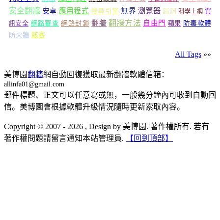
安全翻牆
瀏覽器
應用程式
無界
安卓
搜尋引擎
漏洞
資
科學上網
翻牆
翻牆方法
自由門
訊安全
網路審查
網路封鎖
蘋果
防毒軟體
防火牆
駭客
All Tags
»»
美博園
翻牆
網自動回復獲取最新翻牆軟體信箱：
allinfa01@gmail.com
郵件標題、正文可以任意寫或無，一般幾分鐘內可收到自動回
信。美博園會根據軟體升級情況隨時更新索取內容。
Copyright © 2007 - 2026 , Design by 美博園. 著作權所有. 若有
著作權問題請留言通知本站管理員.
【回到頂部】