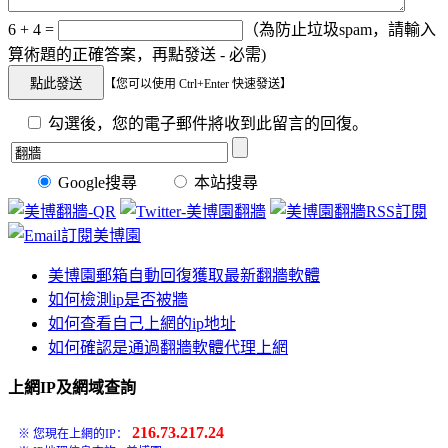
6 + 4 =
（為防止垃圾spam，請輸入
算術題的正確答案，再點發送 - 必需)
【您可以使用 Ctrl+Enter 快速發送】
勾選後，您的電子郵件將收到此留言的回復。
Google搜尋
本站搜尋
美博園郵箱自動回復獲取最新翻牆軟體
如何檢測ip是否被牆
如何查看自己上網的ip地址
如何確認是通過翻牆軟體代理上網
上網IP及網域查詢
216.73.217.24
※ 您現在上網的IP：