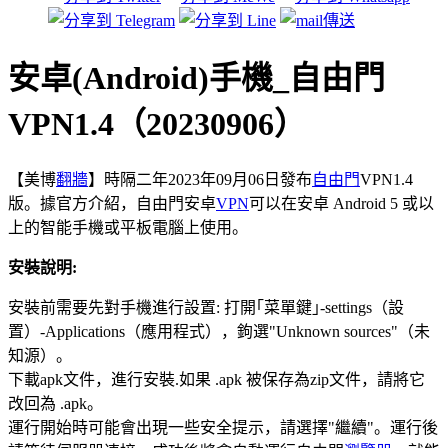
安卓(Android)手機_自由門
VPN1.4（20230906）
【美博
翻牆
】時隔二年2023年09月06日發布
自由門
VPN1.4
版。據官方介紹，自由門安卓
VPN
可以在安卓 Android 5 或以
上的智能手機或平板電腦上使用。
安裝說明:
安裝前需要先對手機進行設置: 打開｢菜單鍵｣-settings（設
置）-Applications（應用程式），鉤選"Unknown sources"（未
知源）。
下載apk文件，進行安裝.如果 .apk 被保存為zip文件，請將它
改回為 .apk。
運行開始時可能會出現一些安全提示，請選擇"繼續"。運行後