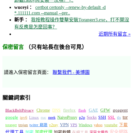
卸載caddy再安裝一次嗎？ [..
wuceyi ：
certbot certonly --renew-by-default -d
*.111111.com --manual --pre..
新手 ：
我按教程操作雙擊安裝Toranger3.exe，打不開沒
有反應是怎麼回事？
近期所有留言 »
（只有站長在後台可見）
保密留言
請進入保密留言頁面：
聯繫我們 - 美博園
關鍵詞索引
GFW
Chrome
firefox
GAE
goagent
BlackBeltPrivacy
DNS
flash
tor
google
Socks
NaiveProxy
p2p
SSH
SSL
ipv6
Linux
mac
meek
tls
VPN
v2ray
下載
toranger
trojan
twitter 翻牆
VPS
Windows
yahoo
youtube
安全網路
代理工具
加密
加密代理
加密軟體
在線工具
宇宙大爆炸