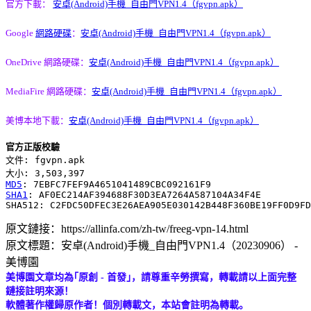
官方下載：
安卓(Android)手機_自由門VPN1.4（fgvpn.apk）
Google
網路硬碟
：
安卓(Android)手機_自由門VPN1.4（fgvpn.apk）
OneDrive 網路硬碟：
安卓(Android)手機_自由門VPN1.4（fgvpn.apk）
MediaFire 網路硬碟：
安卓(Android)手機_自由門VPN1.4（fgvpn.apk）
美博本地下載：
安卓(Android)手機_自由門VPN1.4（fgvpn.apk）
官方正版校驗
文件: fgvpn.apk

MD5
SHA1
: AF0EC214AF394688F30D3EA7264A587104A34F4E

原文鏈接：https://allinfa.com/zh-tw/freeg-vpn-14.html
原文標題：安卓(Android)手機_自由門VPN1.4（20230906） -
美博園
美博園文章均為｢原創 - 首發｣，請尊重辛勞撰寫，轉載請以上面完整
鏈接註明來源！
軟體著作權歸原作者！個別轉載文，本站會註明為轉載。