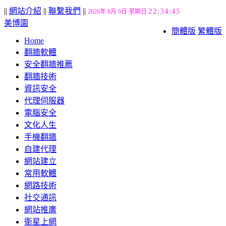
||
網站介紹
||
聯繫我們
||
22:34:46
2026年 8月 9日 星期日
美博園
簡體版
繁體版
Home
翻牆軟體
安全翻牆推薦
翻牆技術
資訊安全
代理伺服器
電腦安全
文化人生
手機翻牆
自建代理
網站建立
常用軟體
網路技術
社交通訊
網站推廣
衛星上網