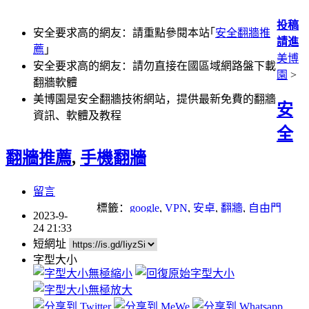
投稿
安全要求高的網友：請重點參閱本站｢
安全翻牆推
請進
薦
｣
美博
安全要求高的網友：請勿直接在國區域網路盤下載
園
>
翻牆軟體
美博園是安全翻牆技術網站，提供最新免費的翻牆
安
資訊、軟體及教程
全
翻牆推薦
,
手機翻牆
留言
標籤：
google
,
VPN
,
安卓
,
翻牆
,
自由門
2023-9-
24 21:33
短網址
字型大小