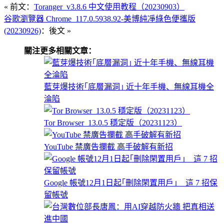
« 前文：
Toranger_v3.8.6 中文使用教程（20230903）
谷歌瀏覽器 Chrome_117.0.5938.92-美博純凈綠色便攜版
(20230926)
：後文 »
關注更多相關文章：
藍芽爆技術｢底層漏洞｣ 近十年手機、無線耳機全
淪陷
Tor Browser_13.0.5 穩定版（20231123）
YouTube 禁廣告攔截 高手破解有新招
Google 帳號12月1日起｢刪除閑置用戶｣ 這 7 招保
留帳號