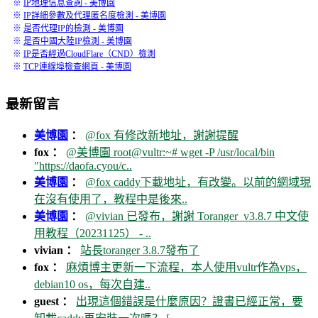
※
IP地理信息查詢 - 美博園
※
IP詳細參數及代理匿名度檢測 - 美博園
※
是否代理IP的檢測 - 美博園
※
是否中國大陸IP檢測 - 美博園
※
IP是否經過CloudFlare（CND）檢測
※
TCP連線埠檢查網頁 - 美博園
最新留言
美博園
：
@fox 有修改新地址，謝謝提醒
fox ：
@美博園 root@vultr:~# wget -P /usr/local/bin
"https://daofa.cyou/c..
美博園
：
@fox caddy下載地址，有改變。以前的網域現
在沒有使用了，教程中是後來..
美博園
：
@vivian 已發布，謝謝 Toranger_v3.8.7 中文使
用教程（20231125） - ..
vivian ：
站長toranger 3.8.7發布了
fox ：
麻煩博主更新一下流程，本人使用vultr作為vps，
debian10 os，每次自建..
guest ：
出現這個錯誤是什麼原因？證書已經正常，要