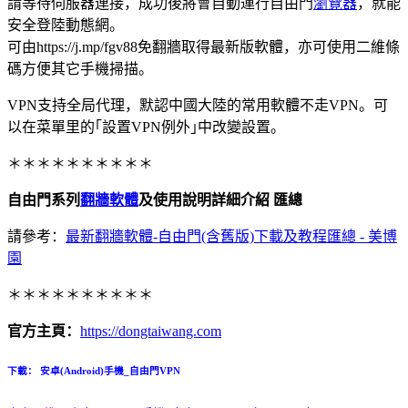
請等待伺服器連接，成功後將會自動運行自由門
瀏覽器
，就能
安全登陸動態網。
可由https://j.mp/fgv88免翻牆取得最新版軟體，亦可使用二維條
碼方便其它手機掃描。
VPN支持全局代理，默認中國大陸的常用軟體不走VPN。可
以在菜單里的｢設置VPN例外｣中改變設置。
＊＊＊＊＊＊＊＊＊＊
自由門系列
翻牆軟體
及使用說明詳細介紹 匯總
請參考：
最新翻牆軟體-自由門(含舊版)下載及教程匯總 - 美博
園
＊＊＊＊＊＊＊＊＊＊
官方主頁：
https://dongtaiwang.com
下載： 安卓(Android)手機_自由門VPN