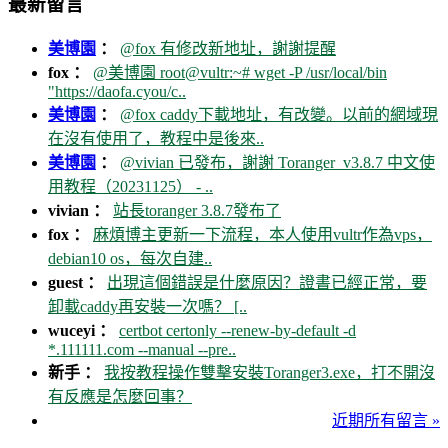
最新留言
美博園
：
@fox 有修改新地址，謝謝提醒
fox ：
@美博園 root@vultr:~# wget -P /usr/local/bin
"https://daofa.cyou/c..
美博園
：
@fox caddy下載地址，有改變。以前的網域現
在沒有使用了，教程中是後來..
美博園
：
@vivian 已發布，謝謝 Toranger_v3.8.7 中文使
用教程（20231125） - ..
vivian ：
站長toranger 3.8.7發布了
fox ：
麻煩博主更新一下流程，本人使用vultr作為vps，
debian10 os，每次自建..
guest ：
出現這個錯誤是什麼原因？證書已經正常，要
卸載caddy再安裝一次嗎？ [..
wuceyi ：
certbot certonly --renew-by-default -d
*.111111.com --manual --pre..
新手 ：
我按教程操作雙擊安裝Toranger3.exe，打不開沒
有反應是怎麼回事？
近期所有留言 »