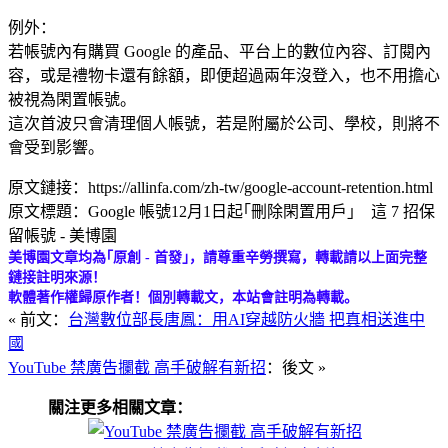
例外：
若帳號內有購買 Google 的產品、平台上的數位內容、訂閱內
容，或是禮物卡還有餘額，即便超過兩年沒登入，也不用擔心
被視為閑置帳號。
這次首波只會清理個人帳號，若是附屬於公司、學校，則將不
會受到影響。
原文鏈接：https://allinfa.com/zh-tw/google-account-retention.html
原文標題：Google 帳號12月1日起｢刪除閑置用戶｣ 這 7 招保
留帳號 - 美博園
美博園文章均為｢原創 - 首發｣，請尊重辛勞撰寫，轉載請以上面完整
鏈接註明來源！
軟體著作權歸原作者！個別轉載文，本站會註明為轉載。
« 前文：
台灣數位部長唐鳳：用AI穿越防火牆 把真相送進中
國
YouTube 禁廣告攔截 高手破解有新招
：後文 »
關注更多相關文章：