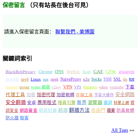
（只有站長在後台可見）
保密留言
請進入保密留言頁面：
聯繫我們 - 美博園
關鍵詞索引
GFW
Chrome
firefox
GAE
goagent
BlackBeltPrivacy
DNS
flash
tor
google
Socks
NaiveProxy
p2p
SSH
SSL
ipv6
Linux
mac
meek
tls
VPN
v2ray
下載
toranger
trojan
twitter 翻牆
VPS
Windows
yahoo
youtube
安全網路
代理工具
加密
加密代理
加密軟體
在線工具
宇宙大爆炸
安全翻牆
瀏覽器
應用程式
無界
安卓
搜尋引擎
漏洞
資
科學上網
翻牆
翻牆方法
自由門
訊安全
網路審查
網路封鎖
蘋果
防毒軟體
防火牆
駭客
All Tags
»»