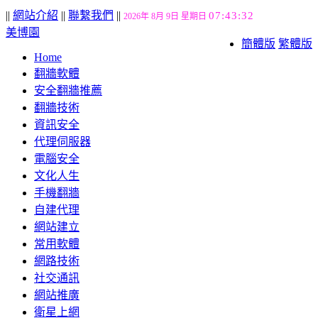
||
網站介紹
||
聯繫我們
||
07:43:32
2026年 8月 9日 星期日
美博園
簡體版
繁體版
Home
翻牆軟體
安全翻牆推薦
翻牆技術
資訊安全
代理伺服器
電腦安全
文化人生
手機翻牆
自建代理
網站建立
常用軟體
網路技術
社交通訊
網站推廣
衛星上網