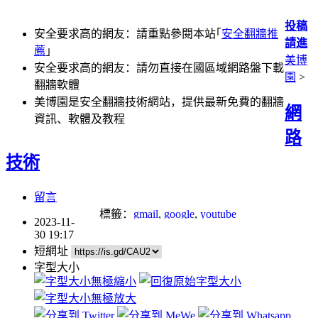
投稿
安全要求高的網友：請重點參閱本站｢
安全翻牆推
請進
薦
｣
美博
安全要求高的網友：請勿直接在國區域網路盤下載
園
>
翻牆軟體
美博園是安全翻牆技術網站，提供最新免費的翻牆
網
資訊、軟體及教程
路
技術
留言
標籤：
gmail
,
google
,
youtube
2023-11-
30 19:17
短網址
字型大小