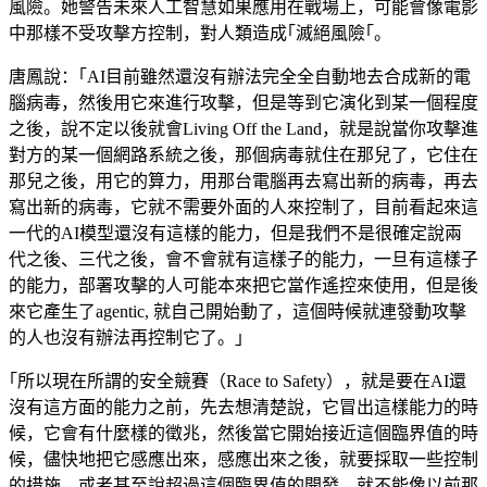
風險。她警告未來人工智慧如果應用在戰場上，可能會像電影
中那樣不受攻擊方控制，對人類造成｢滅絕風險｢。
唐鳳說：｢AI目前雖然還沒有辦法完全全自動地去合成新的電
腦病毒，然後用它來進行攻擊，但是等到它演化到某一個程度
之後，說不定以後就會Living Off the Land，就是說當你攻擊進
對方的某一個網路系統之後，那個病毒就住在那兒了，它住在
那兒之後，用它的算力，用那台電腦再去寫出新的病毒，再去
寫出新的病毒，它就不需要外面的人來控制了，目前看起來這
一代的AI模型還沒有這樣的能力，但是我們不是很確定說兩
代之後、三代之後，會不會就有這樣子的能力，一旦有這樣子
的能力，部署攻擊的人可能本來把它當作遙控來使用，但是後
來它產生了agentic, 就自己開始動了，這個時候就連發動攻擊
的人也沒有辦法再控制它了。｣
｢所以現在所謂的安全競賽（Race to Safety），就是要在AI還
沒有這方面的能力之前，先去想清楚說，它冒出這樣能力的時
候，它會有什麼樣的徵兆，然後當它開始接近這個臨界值的時
候，儘快地把它感應出來，感應出來之後，就要採取一些控制
的措施，或者甚至說超過這個臨界值的開發，就不能像以前那