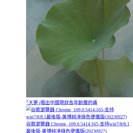
｢大夢｣唱出中國現狀各年齡層的痛
谷歌瀏覽器 Chrome_109.0.5414.165-支持win7/8/8.1
最後版-美博純凈綠色便攜版(20230927)