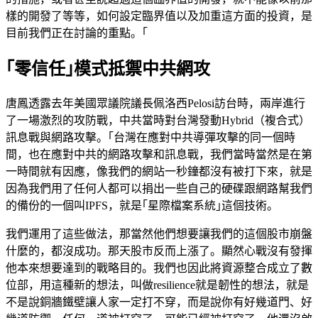
樣的開發了等等，如何設定臨界值以及加重這方面的投資，是
目前我們正在討論的重點。｢
｢零信任｣模式抵禦中共網攻
唐鳳透露去年美國眾議院議長佩洛西Pelosi訪台時，兩岸進行
了一場激烈的攻防戰，中共當時對台灣發動Hybrid（複合式）
訊息戰與網路攻擊。｢台灣在應對中共導彈攻擊的同一個時
間，也在應對中共的網路攻擊和訊息戰，我們當時當然是在第
一時間就有因應，像我們的網站一秒鐘都沒有被打下來，就是
因為我們用了任何人都可以捐出一些自己的硬碟跟網路幫我們
的備份的一個叫IPFS，就是｢星際檔案系統｣這個技術。
我們運用了這些做法，那當然他們想要讓我們的這個股市崩盤
什麼的，都沒成功。那天股市反而上漲了。顯然心戰沒有發揮
他本來想要達到的戰略目的。我們也因此將資源整合成立了數
位部，用這種新的想法，叫做resilience就是韌性的想法，就是
不是說銅牆鐵壁讓人家一定打不穿，而是說你有好幾道門、好