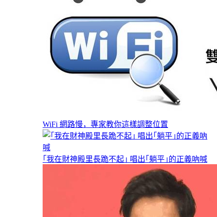
WiFi 網路慢，專家教你這樣調整位置
｢我在財神殿里長跪不起｣ 唱出｢躺平｣的正義吶喊