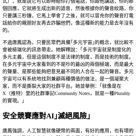
式），就是說它可以即時給你打個電話，你跟他講話，你的那
個回應，它就將生成出新的語音，然後根據你的聲音紋路，你
只要講三秒鐘，它馬上學會了之後，就可以冒充你的聲音打電
話給你的親朋好友再去詐騙他們，像這種新的能力是去年沒有
的。
不過唐鳳認為，只要民眾們具備｢多元宇宙｣的概念，就比較不
會被極端化的訊息帶走。她解釋說：｢多元宇宙就是制度化的
多元主義，但是這個制度不是法律的制度，而是技術的制度。
在多元宇宙中大家看到的不是吵的最凶的兩個極端，而是最大
的聲量、是那些能夠把意見最不同的人合在一起的聲音。多元
宇宙可以有系統地找到兼顧兩種價值的做法，是一個凝聚大
家，而不是撕裂大家的社群平台。她並舉例：｢就像是在
X（推特）里的社群筆記Community Notes，就是一種Plurality
的實現。｣
安全競賽應對AI｣滅絕風險｣
唐鳳強調，人工智慧就像硬幣的兩面，有好的應用，也有壞的