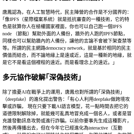
唐鳳認為，在人工智慧時代，民主陣營的合作是不分國界的：
｢像IPFS（星際檔案系統）就是抵抗審查的一種技術，它的特
色是就算你人在極權國家裡面，你也可以自己跑一個IPFS
node （節點）幫助外面的人備份，牆外的人跑的IPFS節點，
同樣也可以幫助牆內的人備份，讓他的言論不會被下架查禁等
等。所謂的民主網路democracy network，就是基於相同的民主
價值而結合，而不論地緣上是遠或近，這是一種新的地緣，就
是它不是看這個裡程的遠近。而是看理念上的遠近。｣
多元協作破解｢深偽技術｣
除了擔憂AI在戰爭上的運用，唐鳳也對所謂的｢深偽技術｣
（deepfake）的進化提出警告：｢有心人利用deepfake做跨境攻
擊或詐騙， 現在只要下載AI語言模型，花一點時間去把它的
道德限制解除掉，就能幾可亂真地冒充成一個名人，或者是冒
充誰發動訊息攻勢或進行詐騙。以前你要事先生成這種影片，
然後再傳播出去，但在今年它已經進化為interactive（互動