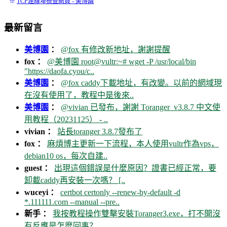
※
TCP連線埠檢查網頁 - 美博園
最新留言
美博園
：
@fox 有修改新地址，謝謝提醒
fox ：
@美博園 root@vultr:~# wget -P /usr/local/bin
"https://daofa.cyou/c..
美博園
：
@fox caddy下載地址，有改變。以前的網域現
在沒有使用了，教程中是後來..
美博園
：
@vivian 已發布，謝謝 Toranger_v3.8.7 中文使
用教程（20231125） - ..
vivian ：
站長toranger 3.8.7發布了
fox ：
麻煩博主更新一下流程，本人使用vultr作為vps，
debian10 os，每次自建..
guest ：
出現這個錯誤是什麼原因？證書已經正常，要
卸載caddy再安裝一次嗎？ [..
wuceyi ：
certbot certonly --renew-by-default -d
*.111111.com --manual --pre..
新手 ：
我按教程操作雙擊安裝Toranger3.exe，打不開沒
有反應是怎麼回事？