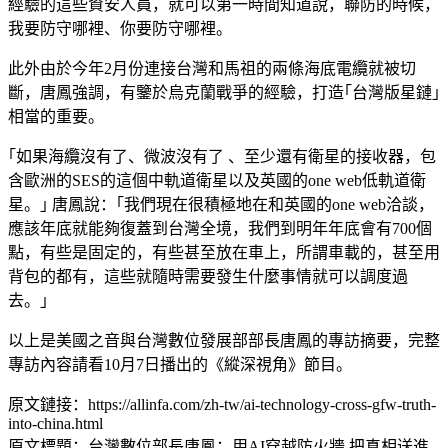
經驗的這些資安人員，就可以第一時間知道說，聯防的時候，
我要防守哪裡、你要防守哪裡。
此外由於今年2月份連接台灣和馬祖的兩條海底電纜就被切
斷，唐鳳強調，有鑒於烏克蘭戰爭的經驗，打造｢台灣版星鏈｣
相當的重要。
｢如果海纜沒有了、微波沒有了 、至少還有衛星的接收器，包
含歐洲的SES的這個中軌道衛星以及英國的one web低軌道衛
星。｣ 唐鳳說：｢我們現在很積極地在和英國的one web洽談，
應該年底就能夠復蓋到台灣全境，我們到明年年底會有700個
點，有些是固定的，有些甚至放在車上，所謂車載的，甚至用
背包的都有，這些就隨時需要發生什麼事情就可以調度過
去。｣
以上是美國之音與台灣數位發展部部長唐鳳的專訪摘要，完整
專訪內容請看10月7日播出的《縱深視角》節目。
原文鏈接：https://allinfa.com/zh-tw/ai-technology-cross-gfw-truth-
into-china.html
原文標題：台灣數位部長唐鳳：用AI穿越防火牆 把真相送進