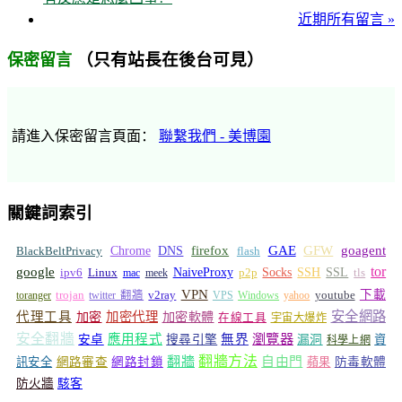
近期所有留言 »
（只有站長在後台可見）
保密留言
請進入保密留言頁面：
聯繫我們 - 美博園
關鍵詞索引
GFW
Chrome
firefox
GAE
goagent
BlackBeltPrivacy
DNS
flash
tor
google
Socks
NaiveProxy
p2p
SSH
SSL
ipv6
Linux
mac
meek
tls
VPN
v2ray
下載
toranger
trojan
twitter 翻牆
VPS
Windows
yahoo
youtube
安全網路
代理工具
加密
加密代理
加密軟體
在線工具
宇宙大爆炸
安全翻牆
瀏覽器
應用程式
無界
安卓
搜尋引擎
漏洞
資
科學上網
翻牆
翻牆方法
自由門
訊安全
網路審查
網路封鎖
蘋果
防毒軟體
防火牆
駭客