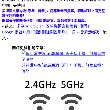
中國 - 美博園
美博園文章均為｢原創 - 首發｣，請尊重辛勞撰寫，轉載請以上面完整
鏈接註明來源！
軟體著作權歸原作者！個別轉載文，本站會註明為轉載。
« 前文：
多款 Android TV 安卓機頂盒被爆有｢後門｣
Google 帳號12月1日起｢刪除閑置用戶｣ 這 7 招保留帳號
：後
文 »
關注更多相關文章：
藍芽爆技術｢底層漏洞｣ 近十年手機、無線耳機全
淪陷