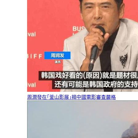
周潤發在｢釜山影展｣揭中國電影審查嚴格