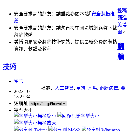
投稿
安全要求高的網友：請重點參閱本站｢
安全翻牆推
請進
薦
｣
美博
安全要求高的網友：請勿直接在國區域網路盤下載
園
>
翻牆軟體
美博園是安全翻牆技術網站，提供最新免費的翻牆
翻
資訊、軟體及教程
牆
技術
留言
標籤：
人工智慧
,
星鏈
,
木馬
,
電腦病毒
,
翻
2023-10-
牆
,
防火牆
18 22:34
短網址
字型大小