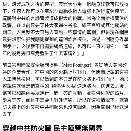
材，煉製成功之後的模型，其實大小用一個隨身碟就可以放得
下，任何人都可以在筆記型電腦或個人電腦上運行這個模型，
這將對中共的言論管製造成很大的挑戰。因為全面極權管治的
政體，在以前只要守住大家通往谷歌、維基百科或其他網站的
關口，人民就不太容易去查詢一些事情的真相，但是現在網民
只要想辦法把我剛剛提到的這個語言模型，通過一個隨身碟拿
到手上，之後就不再需要網路連線，也可以一直去問它：『當
年的幾月幾日究竟發生了什麼事情？』｣
前白宮副國家安全顧問博明（Matt Pottinger）曾提議與美國矽
谷的企業合作，在中國的防火牆上｢打洞｣，但唐鳳所說的這種
人工智慧技術，可以做到的不只是在防火牆上打洞而已，她形
容說這就像是把真相的｢特洛伊木馬｢送進牆內，送進去之後，
還可以和牆內民眾進行一問一答的互動，並提供佐證的照片、
影片等等，而且不需要再對外連線，所以在這種情況下，就算
防火牆上的洞又被中共補起來也沒有關係，因為真相已經送進
去了。
穿越中共防火牆 民主陣營無國界