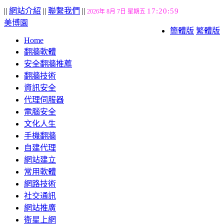
||
網站介紹
||
聯繫我們
||
17:21:00
2026年 8月 7日 星期五
美博園
簡體版
繁體版
Home
翻牆軟體
安全翻牆推薦
翻牆技術
資訊安全
代理伺服器
電腦安全
文化人生
手機翻牆
自建代理
網站建立
常用軟體
網路技術
社交通訊
網站推廣
衛星上網