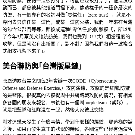
幾道防禦，任何一道被打穿了，可能已經被打穿了，他還沒啟
動而已，都會被其他幾道門擋下來。像這樣子的一種多層次的
防禦，有一個專有的名詞叫做｢零信任｣（zero trust），就是不
專門去只信任某一道門，或某一道防火牆，我們一年來在台灣
的包含公部門等等，都換成這種｢零信任｣的防禦模式，所以到
了今年3月蔡英文總統訪美，我們也受到（中共）相當程度的
攻擊，但是就沒有出新聞了，對不對？因為我們將這一波複合
式網攻抵禦下來了｣。
美台聯防與｢台灣版星鏈｣
唐鳳透露台美之間每2年會辦一次CODE（Cybersecurity
Offense and Defense Exercise,）攻防演練，攻擊的是紅隊,防禦
的是藍隊，很擬真的去模擬與中共網路戰攻防的情況，有相當
多各國的朋友來報名，事後也有一個叫purple team（紫隊），
就是把藍隊和紅隊混在一起，然後大家彼此交換
剛才這幾天發生了什麼事情，學到什麼樣的經驗，那這樣的話
之後，如果再發生真正的狀況的時候，各國這些已經有過演習