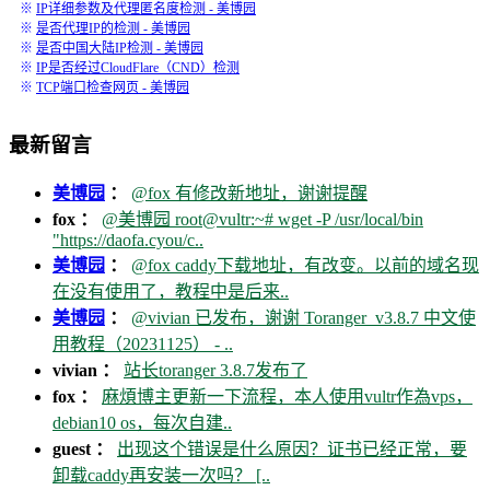
※
IP详细参数及代理匿名度检测 - 美博园
※
是否代理IP的检测 - 美博园
※
是否中国大陆IP检测 - 美博园
※
IP是否经过CloudFlare（CND）检测
※
TCP端口检查网页 - 美博园
最新留言
美博园
：
@fox 有修改新地址，谢谢提醒
fox ：
@美博园 root@vultr:~# wget -P /usr/local/bin
"https://daofa.cyou/c..
美博园
：
@fox caddy下载地址，有改变。以前的域名现
在没有使用了，教程中是后来..
美博园
：
@vivian 已发布，谢谢 Toranger_v3.8.7 中文使
用教程（20231125） - ..
vivian ：
站长toranger 3.8.7发布了
fox ：
麻煩博主更新一下流程，本人使用vultr作為vps，
debian10 os，每次自建..
guest ：
出现这个错误是什么原因？证书已经正常，要
卸载caddy再安装一次吗？ [..