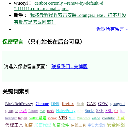
wuceyi ：
certbot certonly --renew-by-default -d
*.111111.com --manual --pre..
新手 ：
我按教程操作双击安装Toranger3.exe，打不开没
有反应是怎么回事？
近期所有留言 »
（只有站长在后台可见）
保密留言
请進入保密留言页面：
联系我们 - 美博园
关键词索引
GFW
Chrome
firefox
GAE
goagent
BlackBeltPrivacy
DNS
flash
tor
google
Socks
NaiveProxy
p2p
SSH
SSL
ipv6
Linux
mac
meek
tls
VPN
v2ray
下载
toranger
trojan
twitter 翻墙
VPS
Windows
yahoo
youtube
安全网络
代理工具
加密
加密代理
加密软件
在线工具
宇宙大爆炸