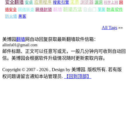
安全翻墙
浏览器
应用程序
无界
安卓
搜索引擎
漏洞
网
科学上网
翻墙
翻墙方法
自由门
络安全
网络审查
网络封锁
苹果
防毒软件
防火墙
黑客
All Tags
»»
美博园
翻墙
网自动回复获取最新翻墙软件信箱：
allinfa01@gmail.com
邮件标题、正文可以任意写或无，一般几分钟内可收到自动回
信。美博园会根据软件升级情况随时更新索取内容。
Copyright © 2007 - 2026 , Design by 美博园. 版权所有. 若有版
权问题请留言通知本站管理员.
【回到顶部】