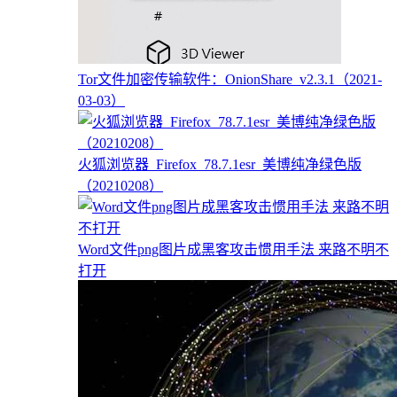
Tor文件加密传输软件：OnionShare_v2.3.1（2021-
03-03）
火狐浏览器_Firefox_78.7.1esr_美博纯净绿色版
（20210208）
Word文件png图片成黑客攻击惯用手法 来路不明不
打开