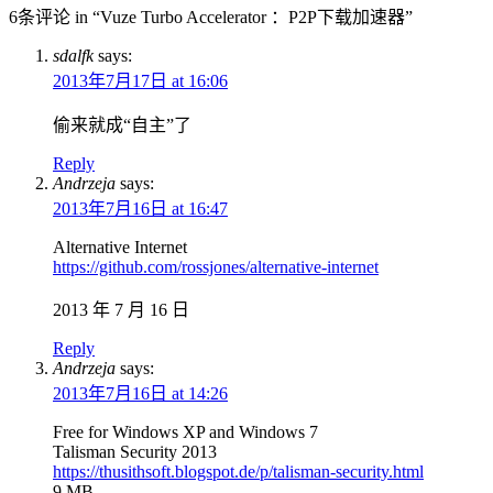
6条评论 in “Vuze Turbo Accelerator ：P2P下载加速器”
sdalfk
says:
2013年7月17日 at 16:06
偷来就成“自主”了
Reply
Andrzeja
says:
2013年7月16日 at 16:47
Alternative Internet
https://github.com/rossjones/alternative-internet
2013 年 7 月 16 日
Reply
Andrzeja
says:
2013年7月16日 at 14:26
Free for Windows XP and Windows 7
Talisman Security 2013
https://thusithsoft.blogspot.de/p/talisman-security.html
9 MB