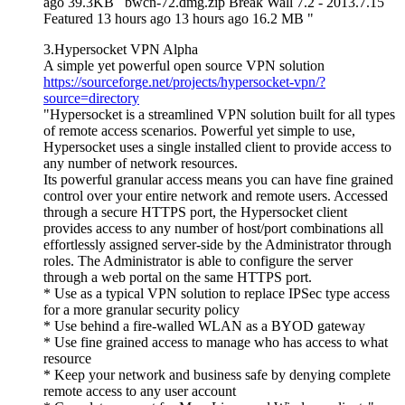
ago 39.3KB bwcn-72.dmg.zip Break Wall 7.2 - 2013.7.15
Featured 13 hours ago 13 hours ago 16.2 MB "
3.Hypersocket VPN Alpha
A simple yet powerful open source VPN solution
https://sourceforge.net/projects/hypersocket-vpn/?
source=directory
"Hypersocket is a streamlined VPN solution built for all types
of remote access scenarios. Powerful yet simple to use,
Hypersocket uses a single installed client to provide access to
any number of network resources.
Its powerful granular access means you can have fine grained
control over your entire network and remote users. Accessed
through a secure HTTPS port, the Hypersocket client
provides access to any number of host/port combinations all
effortlessly assigned server-side by the Administrator through
roles. The Administrator is able to configure the server
through a web portal on the same HTTPS port.
* Use as a typical VPN solution to replace IPSec type access
for a more granular security policy
* Use behind a fire-walled WLAN as a BYOD gateway
* Use fine grained access to manage who has access to what
resource
* Keep your network and business safe by denying complete
remote access to any user account