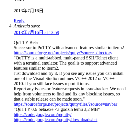
2013年7月16日
Reply
Andrzeja
says:
2013年7月16日 at 13:59
QuTTY Beta
Successor to PuTTY with advanced features similar to iterm2
https://sourceforge.net/projects/qutty/?source=directory
"QuTTY is a multi-tabbed, multi-paned SSH/Telnet client
with a terminal emulator. The goal is to support advanced
features similar to iterm2.
Just download and try it. If you see any issues you can install
one of the Visual Studio runtimes VC++ 2012 or VC++
2010. If you still face issues report it to us.
Report any issues or feature-requests in issue-tracker. We need
help from volunteers to find and fix any blocking issues, so
that a stable release can be made soon."
https://sourceforge.net/projects/qutty/files/?source=navbar
"QuTTY 0,6-beta.exe <3 godzin temu 3,2 MB"
https://code.google.com/p/qutty/
https://code.google.com/p/qutty/downloads/list