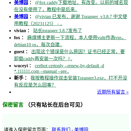
美博园
：
@fox caddy下载地址，有改变。以前的域名现
在没有使用了，教程中是后来..
美博园
：
@vivian 已发布，谢谢 Toranger_v3.8.7 中文使
用教程（20231125） - ..
vivian ：
站长toranger 3.8.7发布了
fox ：
麻煩博主更新一下流程，本人使用vultr作為vps，
debian10 os，每次自建..
guest ：
出现这个错误是什么原因？证书已经正常，要
卸载caddy再安装一次吗？ [..
wuceyi ：
certbot certonly --renew-by-default -d
*.111111.com --manual --pre..
新手 ：
我按教程操作双击安装Toranger3.exe，打不开没
有反应是怎么回事？
近期所有留言 »
（只有站长在后台可见）
保密留言
请進入保密留言页面：
联系我们 - 美博园