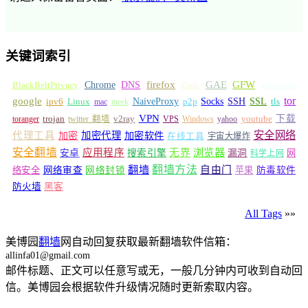
关键词索引
GFW
Chrome
firefox
GAE
goagent
BlackBeltPrivacy
DNS
flash
tor
google
Socks
NaiveProxy
p2p
SSH
SSL
ipv6
Linux
mac
meek
tls
VPN
v2ray
下载
toranger
trojan
twitter 翻墙
VPS
Windows
yahoo
youtube
安全网络
代理工具
加密
加密代理
加密软件
在线工具
宇宙大爆炸
安全翻墙
浏览器
应用程序
无界
安卓
搜索引擎
漏洞
网
科学上网
翻墙
翻墙方法
自由门
络安全
网络审查
网络封锁
苹果
防毒软件
防火墙
黑客
All Tags
»»
美博园
翻墙
网自动回复获取最新翻墙软件信箱：
allinfa01@gmail.com
邮件标题、正文可以任意写或无，一般几分钟内可收到自动回
信。美博园会根据软件升级情况随时更新索取内容。