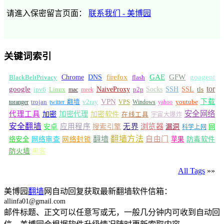
请進入保密留言页面：
联系我们 - 美博园
关键词索引
GFW
Chrome
firefox
GAE
goagent
BlackBeltPrivacy
DNS
flash
tor
google
Socks
NaiveProxy
p2p
SSH
SSL
ipv6
Linux
mac
meek
tls
VPN
v2ray
下载
toranger
trojan
twitter 翻墙
VPS
Windows
yahoo
youtube
安全网络
代理工具
加密
加密代理
加密软件
在线工具
宇宙大爆炸
安全翻墙
浏览器
应用程序
无界
安卓
搜索引擎
漏洞
网
科学上网
翻墙
翻墙方法
自由门
络安全
网络审查
网络封锁
苹果
防毒软件
防火墙
黑客
All Tags
»»
美博园
翻墙
网自动回复获取最新翻墙软件信箱：
allinfa01@gmail.com
邮件标题、正文可以任意写或无，一般几分钟内可收到自动回