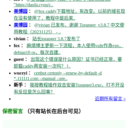
"https://daofa.cyou/c..
美博园
：
@fox caddy下载地址，有改变。以前的域名现
在没有使用了，教程中是后来..
美博园
：
@vivian 已发布，谢谢 Toranger_v3.8.7 中文使
用教程（20231125） - ..
vivian ：
站长toranger 3.8.7发布了
fox ：
麻煩博主更新一下流程，本人使用vultr作為vps，
debian10 os，每次自建..
guest ：
出现这个错误是什么原因？证书已经正常，要
卸载caddy再安装一次吗？ [..
wuceyi ：
certbot certonly --renew-by-default -d
*.111111.com --manual --pre..
新手 ：
我按教程操作双击安装Toranger3.exe，打不开没
有反应是怎么回事？
近期所有留言 »
（只有站长在后台可见）
保密留言