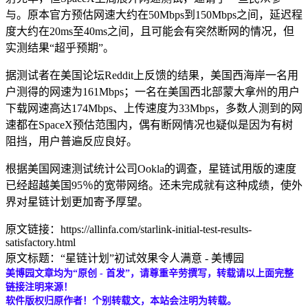
与。原本官方预估网速大约在50Mbps到150Mbps之间，延迟程
度大约在20ms至40ms之间，且可能会有突然断网的情况，但
实测结果“超乎预期”。
据测试者在美国论坛Reddit上反馈的结果，美国西海岸一名用
户测得的网速为161Mbps；一名在美国西北部蒙大拿州的用户
下载网速高达174Mbps、上传速度为33Mbps，多数人测到的网
速都在SpaceX预估范围内，偶有断网情况也疑似是因为有树
阻挡，用户普遍反应良好。
根据美国网速测试统计公司Ookla的调查，星链试用版的速度
已经超越美国95％的宽带网络。还未完成就有这种成绩，使外
界对星链计划更加寄予厚望。
原文链接：https://allinfa.com/starlink-initial-test-results-
satisfactory.html
原文标题：“星链计划”初试效果令人满意 - 美博园
美博园文章均为“原创 - 首发”，请尊重辛劳撰写，转载请以上面完整
链接注明来源！
软件版权归原作者！个别转载文，本站会注明为转载。