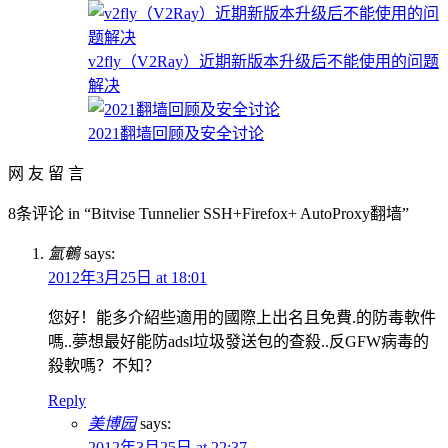
v2fly（V2Ray）近期新版本升级后不能使用的问题
解决
2021翻墙回顾及安全讨论
网 友 留 言
8条评论 in “Bitvise Tunnelier SSH+Firefox+ AutoProxy翻墙”
氳鵪
says:
2012年3月25日 at 18:01
您好！能多介紹些適用的國際上出名且免費.的防毒軟件
嗎..夢想最好能防adsl垃圾發送包的查殺..反GFW病毒的
殺軟嗎？不知？
Reply
美博园
says:
2012年3月25日 at 22:37