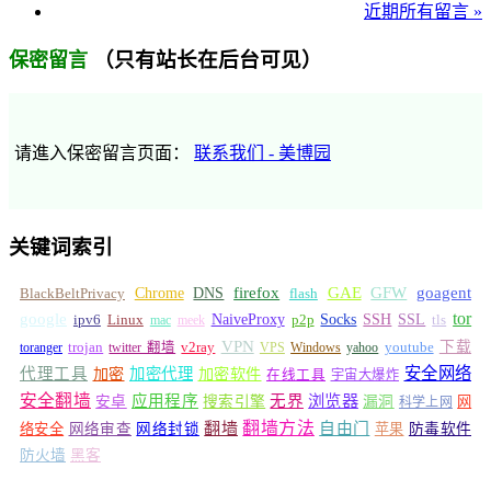
近期所有留言 »
（只有站长在后台可见）
保密留言
请進入保密留言页面：
联系我们 - 美博园
关键词索引
GFW
Chrome
firefox
GAE
goagent
BlackBeltPrivacy
DNS
flash
tor
google
Socks
NaiveProxy
p2p
SSH
SSL
ipv6
Linux
mac
meek
tls
VPN
v2ray
下载
toranger
trojan
twitter 翻墙
VPS
Windows
yahoo
youtube
安全网络
代理工具
加密
加密代理
加密软件
在线工具
宇宙大爆炸
安全翻墙
浏览器
应用程序
无界
安卓
搜索引擎
漏洞
网
科学上网
翻墙
翻墙方法
自由门
络安全
网络审查
网络封锁
苹果
防毒软件
防火墙
黑客