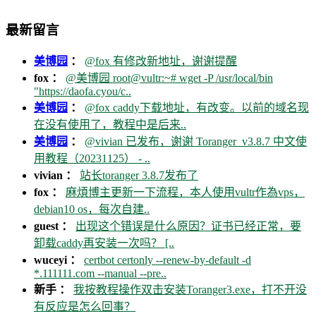
最新留言
美博园
：
@fox 有修改新地址，谢谢提醒
fox ：
@美博园 root@vultr:~# wget -P /usr/local/bin
"https://daofa.cyou/c..
美博园
：
@fox caddy下载地址，有改变。以前的域名现
在没有使用了，教程中是后来..
美博园
：
@vivian 已发布，谢谢 Toranger_v3.8.7 中文使
用教程（20231125） - ..
vivian ：
站长toranger 3.8.7发布了
fox ：
麻煩博主更新一下流程，本人使用vultr作為vps，
debian10 os，每次自建..
guest ：
出现这个错误是什么原因？证书已经正常，要
卸载caddy再安装一次吗？ [..
wuceyi ：
certbot certonly --renew-by-default -d
*.111111.com --manual --pre..
新手 ：
我按教程操作双击安装Toranger3.exe，打不开没
有反应是怎么回事？