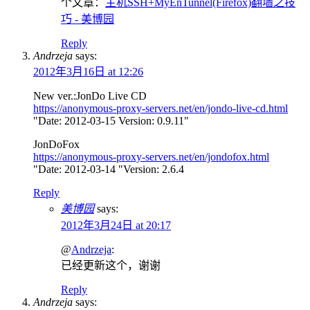
个文章：
主机SSH+MyEnTunnel(Firefox)翻墙之技
巧 - 美博园
Reply
Andrzeja
says:
2012年3月16日 at 12:26
New ver.:JonDo Live CD
https://anonymous-proxy-servers.net/en/jondo-live-cd.html
"Date: 2012-03-15 Version: 0.9.11"
JonDoFox
https://anonymous-proxy-servers.net/en/jondofox.html
"Date: 2012-03-14 "Version: 2.6.4
Reply
美博园
says:
2012年3月24日 at 20:17
@
Andrzeja
:
已经更新这个，谢谢
Reply
Andrzeja
says: