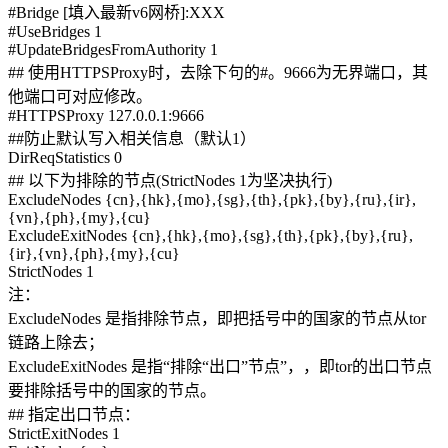
#Bridge [填入最新v6网桥]:XXX
#UseBridges 1
#UpdateBridgesFromAuthority 1
## 使用HTTPSProxy时，去除下句的#。9666为无界端口，其
他端口可对应修改。
#HTTPSProxy 127.0.0.1:9666
##防止默认写入相关信息（默认1）
DirReqStatistics 0
## 以下为排除的节点(StrictNodes 1为坚决执行)
ExcludeNodes {cn},{hk},{mo},{sg},{th},{pk},{by},{ru},{ir},
{vn},{ph},{my},{cu}
ExcludeExitNodes {cn},{hk},{mo},{sg},{th},{pk},{by},{ru},
{ir},{vn},{ph},{my},{cu}
StrictNodes 1
注：
ExcludeNodes 是指排除节点，即把括号中的国家的节点从tor
链路上除去；
ExcludeExitNodes 是指“排除“出口”节点”，，即tor的出口节点
要排除括号中的国家的节点。
## 指定出口节点：
StrictExitNodes 1