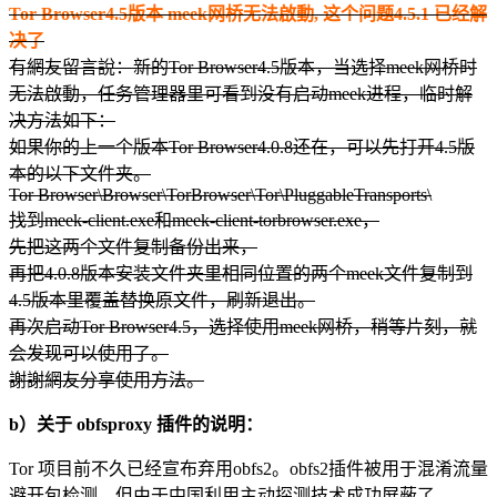
Tor Browser4.5版本 meek网桥无法啟動, 这个问题4.5.1 已经解
决了
有網友留言說：新的Tor Browser4.5版本，当选择meek网桥时
无法啟動，任务管理器里可看到没有启动meek进程，临时解
决方法如下：
如果你的上一个版本Tor Browser4.0.8还在，可以先打开4.5版
本的以下文件夹。
Tor Browser\Browser\TorBrowser\Tor\PluggableTransports\
找到meek-client.exe和meek-client-torbrowser.exe，
先把这两个文件复制备份出来，
再把4.0.8版本安装文件夹里相同位置的两个meek文件复制到
4.5版本里覆盖替换原文件，刷新退出。
再次启动Tor Browser4.5，选择使用meek网桥，稍等片刻，就
会发现可以使用了。
謝謝網友分享使用方法。
b）关于 obfsproxy 插件的说明：
Tor 项目前不久已经宣布弃用obfs2。obfs2插件被用于混淆流量
避开包检测，但由于中国利用主动探测技术成功屏蔽了