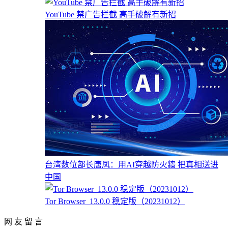
YouTube 禁广告拦截 高手破解有新招
台湾数位部长唐凤：用AI穿越防火牆 把真相送进
中国
Tor Browser_13.0.0 稳定版（20231012）
网 友 留 言