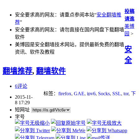
投稿
安全要求高的网友：请重点参阅本站“
安全翻墙推
请進
荐
”
美博
安全要求高的网友：请勿直接在国内网盘下载翻墙
园
>
软件
美博园是安全翻墙技术网站，提供最新免费的翻墙
安
资讯、软件及教程
全
翻墙推荐
,
翻墙软件
6评论
标签：
firefox
,
GAE
,
ipv6
,
Socks
,
SSL
,
tor
,
下
2015-11-
载
,
加密
,
无界
,
浏览器
,
网络审查
,
网络封锁
,
8 17:29
自由门
,
防火墙
短网址
字号