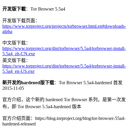
开发版下載
：Tor Browser 5.5a4
开发版下载页面：
https://www.torproject.org/projects/torbrowser.html.en#downloads-
alpha
中文版下载：
https://www.torproject.org/dist/torbrowser/5.5a4/torbrowser-install-
5.5a4_zh-CN.exe
英文版下载：
https://www.torproject.org/dist/torbrowser/5.5a4/torbrowser-install-
5.5a4_en-US.exe
新开发的hardened版下载
：Tor Browser 5.5a4-hardened 首发
2015-11-05
官方介绍，这个新的 hardened Tor Browser 系列，是第一次发
布，即 Tor Browser 5.5a4-hardened 版本
官方介绍页面：https://blog.torproject.org/blog/tor-browser-55a4-
hardened-released