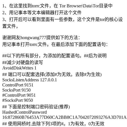
1、在这里找到torrc文件，在 Tor Browser\Data\Tor目录中
2、用记事本等文本编辑器打开这个文件
3、打开后可以看到里面有一些参数，这个文件是tor的核心设
置文件，
谢谢网友hongwang777提供如下的方法：
用记事本打开torrc文件。在最后添加下面的配置语句：
##以下的所有部分，为添加的配置语句。##后为说明
##减少对硬盘的读写
AvoidDiskWrites 1
## 端口可以配套选择(添加#为无效。去除#为生效)
SocksListenAddress 127.0.0.1
ControlPort 9151
SocksPort 9150
#ControlPort 9051
#SocksPort 9050
## 下面是控制端口密码验证(推荐)
HashedControlPassword
16:872860B76453A77D60CA2BB8C1A7042072093276A3D701
## 使用网桥时,去除下列3项的#。1为有效，0为无效