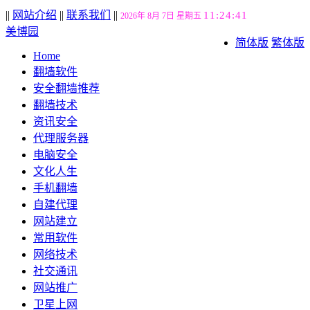
||
网站介绍
||
联系我们
||
11:24:42
2026年 8月 7日 星期五
美博园
简体版
繁体版
Home
翻墙软件
安全翻墙推荐
翻墙技术
资讯安全
代理服务器
电脑安全
文化人生
手机翻墙
自建代理
网站建立
常用软件
网络技术
社交通讯
网站推广
卫星上网