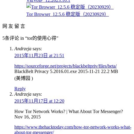
VidVoIP_12.2023.10.1
Tor Browser_12.5.6 稳定版（20230929）
网 友 留 言
5条评论 in “tor的使用心得”
Andrzeja
says:
2015年11月23日 at 21:51
https://sourceforge.net/projects/blackbeltpriv/files/beta/
BlackBelt Privacy 5.2016.01.exe 2015-11-21 22.2 MB
(美博园 )
Reply
Andrzeja
says:
2015年11月17日 at 12:20
How Tor Network Works? | What About Tor Messenger?
Nov 16, 2015
https://www.thehacktoday.com/how-tor-network-works-what-
about-tor-messenger/