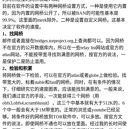
目前在软件的设置中有两种网桥设置方式，一种是使用它内置
的，因为内置的网桥公开了，所以被BAN的可能性基本是
99.9%。这里面的meek除外。二种是设置自定义网桥。这基本
决定了软件的速度。
1、找网桥
邮件或者直接在bridges.torproject.org上查询都可以。因为网桥
不在官方的公开数据库内，所以在一些relay list网站或官方的
atlas网站，不能按带宽寻找到满意的网桥，按官方的说法，一
是保护二是防止滥用。
2、检验和积累
将网桥做一下检验，可以在官方的atlas或者globe上做检验。找
带宽大的，标着stable和fast的网桥。同时，在有条件的情况
下，仔细研究它的速度图表，应该能找到满意的。一般来说，
我们通过官方的手段，一次能获得三个网桥（用
obfs3,obfs4,scramblusuit），这三个中基本就有大于512K的，6
个中一般会有大于1M带宽的。正常的浏览或youtube已经足
够。将条件好的网桥放到TOR软件中，可以多放。按官方文
件的说法，即使网桥不通也可以放在里面。经过我的长时间使