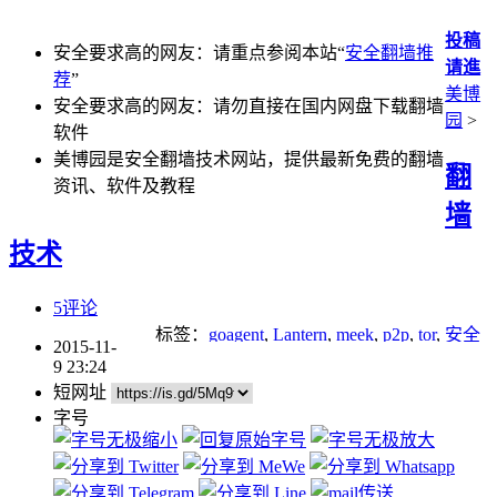
投稿
安全要求高的网友：请重点参阅本站“
安全翻墙推
请進
荐
”
美博
安全要求高的网友：请勿直接在国内网盘下载翻墙
园
>
软件
美博园是安全翻墙技术网站，提供最新免费的翻墙
翻
资讯、软件及教程
墙
技术
5评论
标签：
goagent
,
Lantern
,
meek
,
p2p
,
tor
,
安全
2015-11-
翻墙
9 23:24
短网址
字号