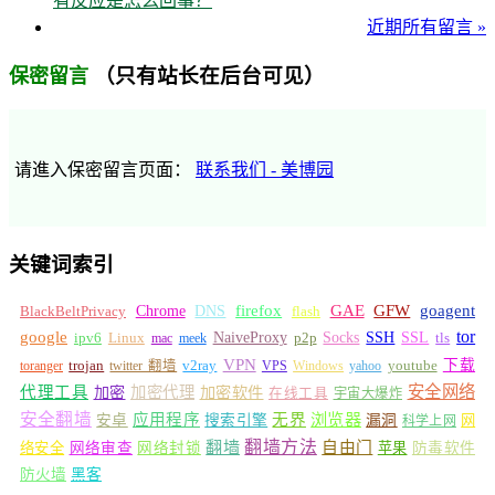
有反应是怎么回事？
近期所有留言 »
（只有站长在后台可见）
保密留言
请進入保密留言页面：
联系我们 - 美博园
关键词索引
GFW
Chrome
firefox
GAE
goagent
BlackBeltPrivacy
DNS
flash
tor
google
Socks
NaiveProxy
p2p
SSH
SSL
ipv6
Linux
mac
meek
tls
VPN
v2ray
下载
toranger
trojan
twitter 翻墙
VPS
Windows
yahoo
youtube
安全网络
代理工具
加密
加密代理
加密软件
在线工具
宇宙大爆炸
安全翻墙
浏览器
应用程序
无界
安卓
搜索引擎
漏洞
网
科学上网
翻墙
翻墙方法
自由门
络安全
网络审查
网络封锁
苹果
防毒软件
防火墙
黑客