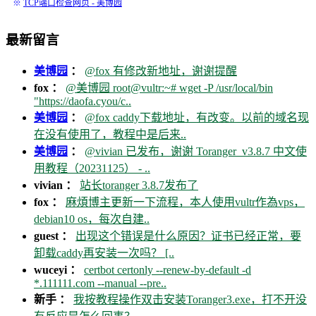
※
TCP端口检查网页 - 美博园
最新留言
美博园
：
@fox 有修改新地址，谢谢提醒
fox ：
@美博园 root@vultr:~# wget -P /usr/local/bin
"https://daofa.cyou/c..
美博园
：
@fox caddy下载地址，有改变。以前的域名现
在没有使用了，教程中是后来..
美博园
：
@vivian 已发布，谢谢 Toranger_v3.8.7 中文使
用教程（20231125） - ..
vivian ：
站长toranger 3.8.7发布了
fox ：
麻煩博主更新一下流程，本人使用vultr作為vps，
debian10 os，每次自建..
guest ：
出现这个错误是什么原因？证书已经正常，要
卸载caddy再安装一次吗？ [..
wuceyi ：
certbot certonly --renew-by-default -d
*.111111.com --manual --pre..
新手 ：
我按教程操作双击安装Toranger3.exe，打不开没