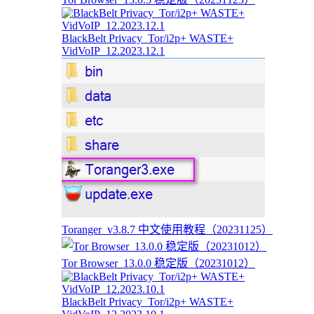
BlackBelt Privacy_Tor/i2p+ WASTE+
VidVoIP_12.2023.12.1
Toranger_v3.8.7 中文使用教程（20231125）
Tor Browser_13.0.0 稳定版（20231012）
BlackBelt Privacy_Tor/i2p+ WASTE+