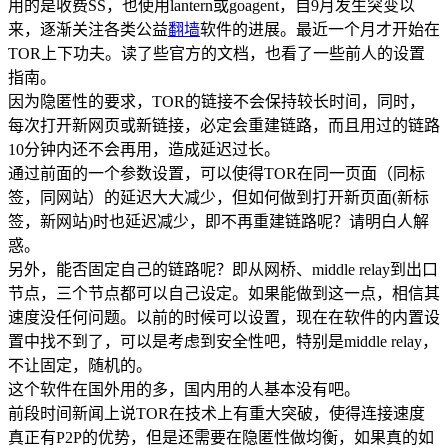
用的是收费SS，也使用lantern或goagent，自9月发生突变以
来，逐渐关注各类公益
翻墙
软件的进展。最近一个月才开始在
TOR上下功夫。读了些官方的文档，也看了一些前人的设置
指南。
因为隐匿性的要求，TOR的链接不会保持较长时间，同时，
每次打开新网页或新链接，必定会重建链路，而且用过的链路
10分钟内还不会再用，造成延迟过长。
通过前面的一个参数设置，可以使得TOR在同一页面（同标
签，同网站）的延迟大大减少，但如何做到打开新页面(新标
签，新网站)时也延迟减少，即不再重建链路呢？请明白人解
惑。
另外，能否固定自己的链路呢？即从网桥、middle relay到出口
节点，三个节点都可以自己设定。如果能做到这一点，相信其
速度没任何问题。以前的时候可以设置，现在在软件的内置设
置中找不到了，可以是考虑到安全性吧，特别是middle relay，
不让固定，随机的。
这个软件在国外用的多，国内用的人基本没有吧。
前段时间新闻上说TOR在技术上有重大突破，使得连接速度
真正有P2P的优势，但是还需要在隐匿性做均衡，如果真的如