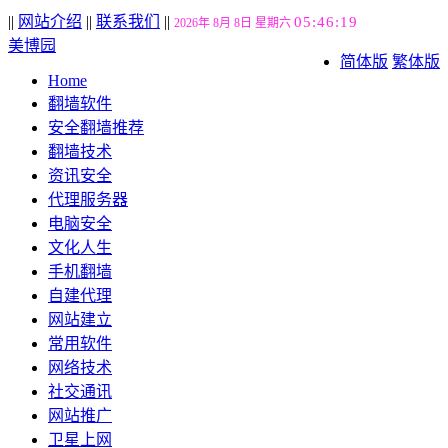
||
网站介绍
||
联系我们
||
05:46:19
2026年 8月 8日 星期六
美博园
简体版
繁体版
Home
翻墙软件
安全翻墙推荐
翻墙技术
资讯安全
代理服务器
电脑安全
文化人生
手机翻墙
自建代理
网站建立
常用软件
网络技术
社交通讯
网站推广
卫星上网