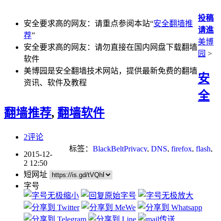
投稿
安全要求高的网友：请重点参阅本站“
安全翻墙推
请進
荐
”
美博
安全要求高的网友：请勿直接在国内网盘下载翻墙
园
>
软件
美博园是安全翻墙技术网站，提供最新免费的翻墙
安
资讯、软件及教程
全
翻墙推荐
,
翻墙软件
2评论
标签：
BlackBeltPrivacy
,
DNS
,
firefox
,
flash
,
2015-12-
p2p
,
Socks
,
tor
,
无界
,
翻墙
,
自由门
2 12:50
短网址
字号