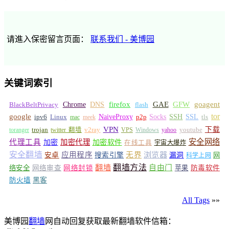
请進入保密留言页面：
联系我们 - 美博园
关键词索引
GFW
Chrome
firefox
GAE
goagent
BlackBeltPrivacy
DNS
flash
tor
google
Socks
NaiveProxy
p2p
SSH
SSL
ipv6
Linux
mac
meek
tls
VPN
v2ray
下载
toranger
trojan
twitter 翻墙
VPS
Windows
yahoo
youtube
安全网络
代理工具
加密
加密代理
加密软件
在线工具
宇宙大爆炸
安全翻墙
浏览器
应用程序
无界
安卓
搜索引擎
漏洞
网
科学上网
翻墙
翻墙方法
自由门
络安全
网络审查
网络封锁
苹果
防毒软件
防火墙
黑客
All Tags
»»
美博园
翻墙
网自动回复获取最新翻墙软件信箱：