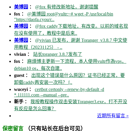
美博园
：
@fox 有修改新地址，谢谢提醒
fox ：
@美博园 root@vultr:~# wget -P /usr/local/bin
"https://daofa.cyou/c..
美博园
：
@fox caddy下载地址，有改变。以前的域名现
在没有使用了，教程中是后来..
美博园
：
@vivian 已发布，谢谢 Toranger_v3.8.7 中文使
用教程（20231125） - ..
vivian ：
站长toranger 3.8.7发布了
fox ：
麻煩博主更新一下流程，本人使用vultr作為vps，
debian10 os，每次自建..
guest ：
出现这个错误是什么原因？证书已经正常，要
卸载caddy再安装一次吗？ [..
wuceyi ：
certbot certonly --renew-by-default -d
*.111111.com --manual --pre..
新手 ：
我按教程操作双击安装Toranger3.exe，打不开没
有反应是怎么回事？
近期所有留言 »
（只有站长在后台可见）
保密留言