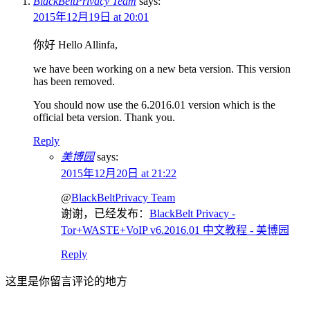
BlackBeltPrivacy Team
says:
2015年12月19日 at 20:01
你好 Hello Allinfa,
we have been working on a new beta version. This version
has been removed.
You should now use the 6.2016.01 version which is the
official beta version. Thank you.
Reply
美博园
says:
2015年12月20日 at 21:22
@
BlackBeltPrivacy Team
谢谢，已经发布：
BlackBelt Privacy -
Tor+WASTE+VoIP v6.2016.01 中文教程 - 美博园
Reply
这里是你留言评论的地方