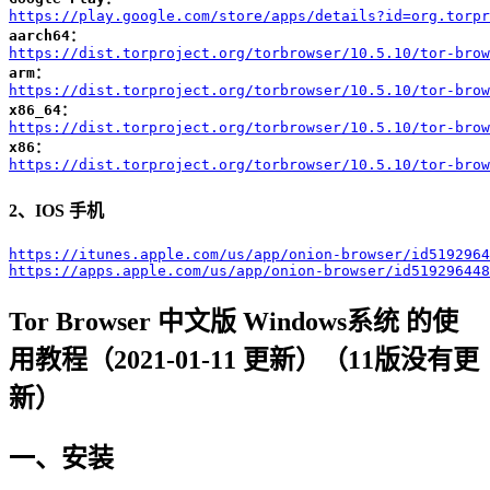
https://play.google.com/store/apps/details?id=org.torpr
aarch64：
https://dist.torproject.org/torbrowser/10.5.10/tor-brow
arm：
https://dist.torproject.org/torbrowser/10.5.10/tor-brow
x86_64：
https://dist.torproject.org/torbrowser/10.5.10/tor-brow
x86：
https://dist.torproject.org/torbrowser/10.5.10/tor-brow
2、IOS 手机
https://itunes.apple.com/us/app/onion-browser/id5192964
https://apps.apple.com/us/app/onion-browser/id519296448
Tor Browser 中文版 Windows系统 的使
用教程（2021-01-11 更新）（11版没有更
新）
一、安装