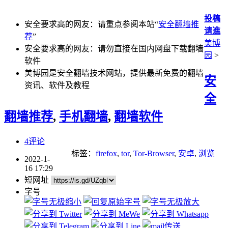
投稿
安全要求高的网友：请重点参阅本站“
安全翻墙推
请進
荐
”
美博
安全要求高的网友：请勿直接在国内网盘下载翻墙
园
>
软件
美博园是安全翻墙技术网站，提供最新免费的翻墙
安
资讯、软件及教程
全
翻墙推荐
,
手机翻墙
,
翻墙软件
4评论
标签：
firefox
,
tor
,
Tor-Browser
,
安卓
,
浏览
2022-1-
器
,
苹果
16 17:29
短网址
字号