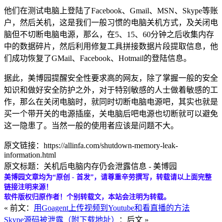
他们在测试电脑上登陆了Facebook、Gmail、MSN、Skype等账
户，然后关机，这是我们一般习惯的电脑关机方式，及关闭电
脑但不切断电脑电源，那么，在5、15、60分钟之后收集内存
中的数据碎片，然后利用修复工具拼接数据片段提取信息，他
们成功恢复了GMail、Facebook、Hotmail的登陆信息。
据此，美博园提醒安全性要求高的网友，除了掌握一般的安全
知识和做好安全防护之外，对于特别敏感的人士做着敏感的工
作，那么在关闭电脑时，就同时切断电脑电源吧，其实也就是
买一个带开关的电源插座，关电脑后吧电源也切断就可以避免
这一隐患了。当然一般的使用者应该是问题不大。
原文链接：https://allinfa.com/shutdown-memory-leak-
information.html
原文标题：关机后电脑内存仍会泄露信息 - 美博园
美博园文章均为“原创 - 首发”，请尊重辛劳撰写，转载请以上面完整
链接注明来源！
软件版权归原作者！个别转载文，本站会注明为转载。
« 前文：
用Goagent上传视频到Youtube和看直播的方法
Skype源码被泄露（附下载地址）
：后文 »