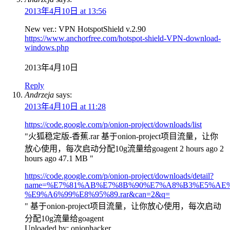
2013年4月10日 at 13:56
New ver.: VPN HotspotShield v.2.90
https://www.anchorfree.com/hotspot-shield-VPN-download-
windows.php
2013年4月10日
Reply
Andrzeja
says:
2013年4月10日 at 11:28
https://code.google.com/p/onion-project/downloads/list
"火狐稳定版-香蕉.rar 基于onion-project项目流量，让你
放心使用，每次启动分配10g流量给goagent 2 hours ago 2
hours ago 47.1 MB "
https://code.google.com/p/onion-project/downloads/detail?
name=%E7%81%AB%E7%8B%90%E7%A8%B3%E5%AE%
%E9%A6%99%E8%95%89.rar&can=2&q=
" 基于onion-project项目流量，让你放心使用，每次启动
分配10g流量给goagent
Uploaded by: onionhacker