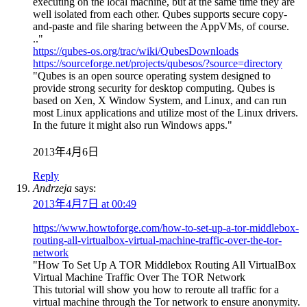
executing on the local machine, but at the same time they are
well isolated from each other. Qubes supports secure copy-
and-paste and file sharing between the AppVMs, of course.
.."
https://qubes-os.org/trac/wiki/QubesDownloads
https://sourceforge.net/projects/qubesos/?source=directory
"Qubes is an open source operating system designed to
provide strong security for desktop computing. Qubes is
based on Xen, X Window System, and Linux, and can run
most Linux applications and utilize most of the Linux drivers.
In the future it might also run Windows apps."
2013年4月6日
Reply
Andrzeja
says:
2013年4月7日 at 00:49
https://www.howtoforge.com/how-to-set-up-a-tor-middlebox-
routing-all-virtualbox-virtual-machine-traffic-over-the-tor-
network
"How To Set Up A TOR Middlebox Routing All VirtualBox
Virtual Machine Traffic Over The TOR Network
This tutorial will show you how to reroute all traffic for a
virtual machine through the Tor network to ensure anonymity.