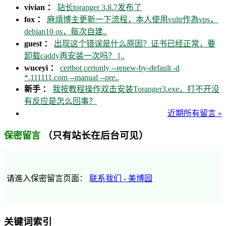
vivian ：
站长toranger 3.8.7发布了
fox ：
麻煩博主更新一下流程，本人使用vultr作為vps，
debian10 os，每次自建..
guest ：
出现这个错误是什么原因？证书已经正常，要
卸载caddy再安装一次吗？ [..
wuceyi ：
certbot certonly --renew-by-default -d
*.111111.com --manual --pre..
新手 ：
我按教程操作双击安装Toranger3.exe，打不开没
有反应是怎么回事？
近期所有留言 »
（只有站长在后台可见）
保密留言
请進入保密留言页面：
联系我们 - 美博园
关键词索引