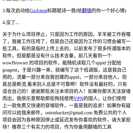
3.每次启动给
GoAgent
标题赋诗一首(给
翻墙
的你一个好心情)
4.没了...
关于为什么项目停止，只是因为工作的原因，羊羊被工作吞噬
了，我被工作压垮了，但是自己还是因为工作的习惯会编写一
些工具，有的是临时上传上去的，以前发布了很多所谓版本的
软件，但是都是没有什么技术含量，前几天看到一个
wowBrowser 的项目的软件，能随机读取几个appid 分配给
goagent，于是兴趣一来，就编写了这个低调版，这是我自己
用的，流量一部分来自我创建的appid，一部分来自他人，但
是总是断流,看来别人总是不可靠啊！软件没有最好的，只有
适合自己的！谢谢那些关注本项目的人！如果你那天无法穿墙
而出，我很乐意帮助那些掏钱使用
VPN
的国人，让你们使用
上一款免费又快速的穿墙软件，一直是我的追求！如果你有疑
问可以给我来邮件，onionhacker@gmail.com 免费公共的个人
项目会因为各种原因停止或延迟发布你喜欢的软件，请大家担
待！推荐三个有实力的项目，作为你备用翻墙的工具