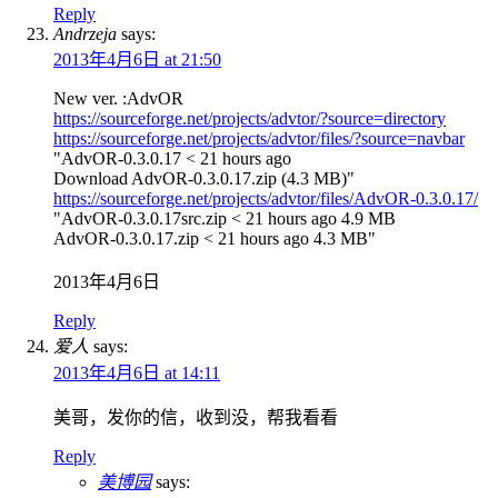
Reply
Andrzeja
says:
2013年4月6日 at 21:50
New ver. :AdvOR
https://sourceforge.net/projects/advtor/?source=directory
https://sourceforge.net/projects/advtor/files/?source=navbar
"AdvOR-0.3.0.17 < 21 hours ago
Download AdvOR-0.3.0.17.zip (4.3 MB)"
https://sourceforge.net/projects/advtor/files/AdvOR-0.3.0.17/
"AdvOR-0.3.0.17src.zip < 21 hours ago 4.9 MB
AdvOR-0.3.0.17.zip < 21 hours ago 4.3 MB"
2013年4月6日
Reply
爱人
says:
2013年4月6日 at 14:11
美哥，发你的信，收到没，帮我看看
Reply
美博园
says: