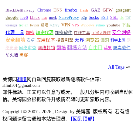
GFW
Chrome
firefox
GAE
goagent
BlackBeltPrivacy
DNS
flash
tor
google
Socks
NaiveProxy
p2p
SSH
SSL
ipv6
Linux
mac
meek
tls
VPN
v2ray
下载
toranger
trojan
twitter 翻墙
VPS
Windows
yahoo
youtube
安全网络
代理工具
加密
加密代理
加密软件
在线工具
宇宙大爆炸
安全翻墙
浏览器
应用程序
无界
安卓
搜索引擎
漏洞
网
科学上网
翻墙
翻墙方法
自由门
络安全
网络审查
网络封锁
苹果
防毒软件
防火墙
黑客
All Tags
»»
美博园
翻墙
网自动回复获取最新翻墙软件信箱：
allinfa01@gmail.com
邮件标题、正文可以任意写或无，一般几分钟内可收到自动回
信。美博园会根据软件升级情况随时更新索取内容。
Copyright © 2007 - 2026 , Design by 美博园. 版权所有. 若有版
权问题请留言通知本站管理员.
【回到顶部】