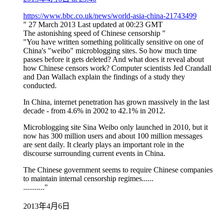
https://www.bbc.co.uk/news/world-asia-china-21743499
" 27 March 2013 Last updated at 00:23 GMT
The astonishing speed of Chinese censorship "
"You have written something politically sensitive on one of
China's "weibo" microblogging sites. So how much time
passes before it gets deleted? And what does it reveal about
how Chinese censors work? Computer scientists Jed Crandall
and Dan Wallach explain the findings of a study they
conducted.
In China, internet penetration has grown massively in the last
decade - from 4.6% in 2002 to 42.1% in 2012.
Microblogging site Sina Weibo only launched in 2010, but it
now has 300 million users and about 100 million messages
are sent daily. It clearly plays an important role in the
discourse surrounding current events in China.
The Chinese government seems to require Chinese companies
to maintain internal censorship regimes......
..........."
2013年4月6日