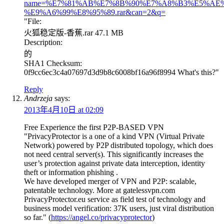
name=%E7%81%AB%E7%8B%90%E7%A8%B3%E5%AE%
%E9%A6%99%E8%95%89.rar&can=2&q=
"File:
火狐稳定版-香蕉.rar 47.1 MB
Description:
的
SHA1 Checksum:
0f9cc6ec3c4a07697d3d9b8c6008bf16a96f8994 What's this?"
Reply
Andrzeja
says:
2013年4月10日 at 02:09
Free Experience the first P2P-BASED VPN
"PrivacyProtector is a one of a kind VPN (Virtual Private
Network) powered by P2P distributed topology, which does
not need central server(s). This significantly increases the
user’s protection against private data interception, identity
theft or information phishing .
We have developed merger of VPN and P2P: scalable,
patentable technology. More at gatelessvpn.com
PrivacyProtector.eu service as field test of technology and
business model verification: 37K users, just viral distribution
so far." (
https://angel.co/privacyprotector
)