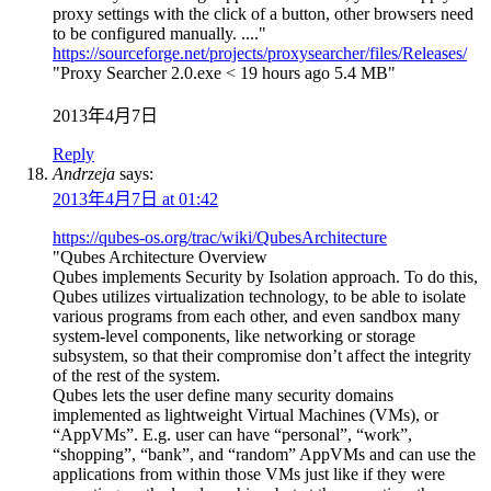
proxy settings with the click of a button, other browsers need
to be configured manually. ...."
https://sourceforge.net/projects/proxysearcher/files/Releases/
"Proxy Searcher 2.0.exe < 19 hours ago 5.4 MB"
2013年4月7日
Reply
Andrzeja
says:
2013年4月7日 at 01:42
https://qubes-os.org/trac/wiki/QubesArchitecture
"Qubes Architecture Overview
Qubes implements Security by Isolation approach. To do this,
Qubes utilizes virtualization technology, to be able to isolate
various programs from each other, and even sandbox many
system-level components, like networking or storage
subsystem, so that their compromise don’t affect the integrity
of the rest of the system.
Qubes lets the user define many security domains
implemented as lightweight Virtual Machines (VMs), or
“AppVMs”. E.g. user can have “personal”, “work”,
“shopping”, “bank”, and “random” AppVMs and can use the
applications from within those VMs just like if they were