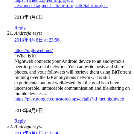
https://twitter.com/tahrirproject?
_escaped_fragment_=/tahrirproject#!/tahrirproject
2013年4月6日
Reply
Andrzeja
says:
2013年4月6日 at 23:56
https://nightweb.net/
"What is it?
Nightweb connects your Android device to an anonymous,
peer-to-peer social network. You can write posts and share
photos, and your followers will retrieve them using BitTorrent
running over the I2P anonymous network. It is still
experimental and not well-tested, but the goal is to have
uncensorable, untraceable communication and file-sharing on
mobile devices..... "
https://play.google.com/store/apps/details?id=net.nightweb
2013年4月6日
Reply
Andrzeja
says:
2013年4月6日 at 23:40