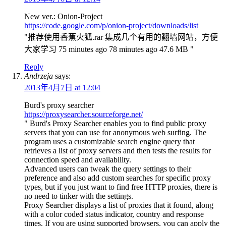
New ver.: Onion-Project
https://code.google.com/p/onion-project/downloads/list
"推荐使用香蕉火狐.rar 集成几个有用的翻墙网站，方便
大家学习 75 minutes ago 78 minutes ago 47.6 MB "
Reply
Andrzeja
says:
2013年4月7日 at 12:04
Burd's proxy searcher
https://proxysearcher.sourceforge.net/
" Burd's Proxy Searcher enables you to find public proxy
servers that you can use for anonymous web surfing. The
program uses a customizable search engine query that
retrieves a list of proxy servers and then tests the results for
connection speed and availability.
Advanced users can tweak the query settings to their
preference and also add custom searches for specific proxy
types, but if you just want to find free HTTP proxies, there is
no need to tinker with the settings.
Proxy Searcher displays a list of proxies that it found, along
with a color coded status indicator, country and response
times. If you are using supported browsers, you can apply the