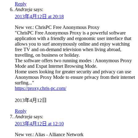
Reply
Andrzeja
says:
2013年4月12日 at 20:18
New ver.: ChrisPC Free Anonymous Proxy
"ChrisPC Free Anonymous Proxy is a powerful software
application with a friendly and ergonomic user interface that
allows you to surf anonymously online and enjoy watching
free TV and on-demand television when living abroad,
travelling, on business or holiday.
The software offers two running modes : Anonymous Proxy
Mode and Expat Internet Browsing Mode.
Home users looking for greater security and privacy can use
Anonymous Proxy Mode to ensure privacy from their internet
surfing..."
https://proxy.chris-pc.com/
2013年4月12日
Reply
Andrzeja
says:
2013年4月12日 at 12:10
New ver.: Alias - Alliance Network