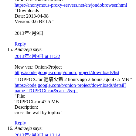
https://anonymous-proxy-servers.net/en/jondobrowser.html
"Downloads
Date: 2013-04-08
Version: 0.6 BETA"
2013年4月9日
Reply
Andrzeja
says:
2013年4月9日 at 11:22
New ver.: Onion-Project
https://code.google.com/p/onion-project/downloads/list
"TOPFOX.rar 翻墙火狐 2 hours ago 2 hours ago 47.5 MB "
https://code.google.com/p/onion-project/downloads/detail?
name=TOPFOX.rar&can=2&q=
"File:
TOPFOX.rar 47.5 MB
Description:
cross the wall by topfox"
Reply
Andrzeja
says:
2013年4月8日 at 12:14