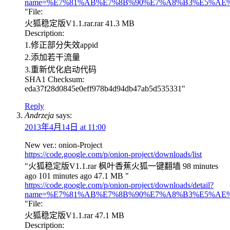
name=%E7%81%AB%E7%8B%90%E7%A8%B3%E5%AE%9A%
"File:
火狐稳定版V1.1.rar.rar 41.3 MB
Description:
1.修正部分失效appid
2.添加若干流量
3.重新优化启动代码
SHA1 Checksum:
eda37f28d0845e0eff978b4d94db47ab5d535331"
Reply
Andrzeja
says:
2013年4月14日 at 11:00
New ver.: onion-Project
https://code.google.com/p/onion-project/downloads/list
"火狐稳定版V1.1.rar 枫叶香蕉火狐一键翻墙 98 minutes
ago 101 minutes ago 47.1 MB "
https://code.google.com/p/onion-project/downloads/detail?
name=%E7%81%AB%E7%8B%90%E7%A8%B3%E5%AE%9A
"File:
火狐稳定版V1.1.rar 47.1 MB
Description: