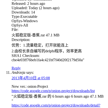
Released: 2 hours ago
Uploaded: Today (2 hours ago)
Downloads: 14
Type-Executable
OpSys-Windows
OpSys-All
File:
火狐稳定版-香蕉.rar 47.1 MB
Description:
优势：1.流量稳定，打开就能连上
2.由校长亲自编写的delphi程序，效率更高
SHA1 Checksum:
cbe4e03ff76beb1fa4c421bf7f40d20f2179d50a"
Reply
Andrzeja
says:
2013年4月10日 at 05:08
New ver.: onion-Project
https://code.google.com/p/onion-project/downloads/list
"火狐稳定版-香蕉.rar 的 6 hours ago 6 hours ago 47.1 MB
"
https://code.google.com/p/onion-project/downloads/detail?