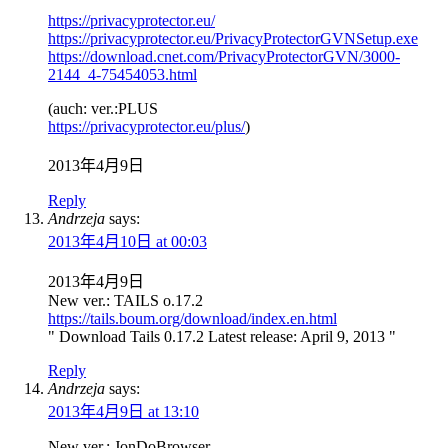
https://privacyprotector.eu/
https://privacyprotector.eu/PrivacyProtectorGVNSetup.exe
https://download.cnet.com/PrivacyProtectorGVN/3000-
2144_4-75454053.html
(auch: ver.:PLUS
https://privacyprotector.eu/plus/
)
2013年4月9日
Reply
Andrzeja
says:
2013年4月10日 at 00:03
2013年4月9日
New ver.: TAILS o.17.2
https://tails.boum.org/download/index.en.html
" Download Tails 0.17.2 Latest release: April 9, 2013 "
Reply
Andrzeja
says:
2013年4月9日 at 13:10
New ver.: JonDoBrowser