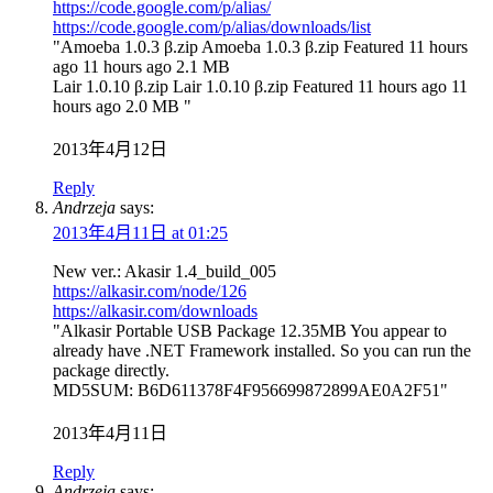
https://code.google.com/p/alias/
https://code.google.com/p/alias/downloads/list
"Amoeba 1.0.3 β.zip Amoeba 1.0.3 β.zip Featured 11 hours
ago 11 hours ago 2.1 MB
Lair 1.0.10 β.zip Lair 1.0.10 β.zip Featured 11 hours ago 11
hours ago 2.0 MB "
2013年4月12日
Reply
Andrzeja
says:
2013年4月11日 at 01:25
New ver.: Akasir 1.4_build_005
https://alkasir.com/node/126
https://alkasir.com/downloads
"Alkasir Portable USB Package 12.35MB You appear to
already have .NET Framework installed. So you can run the
package directly.
MD5SUM: B6D611378F4F956699872899AE0A2F51"
2013年4月11日
Reply
Andrzeja
says: