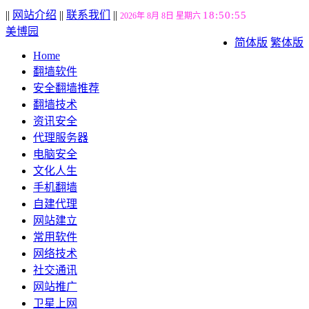
||
网站介绍
||
联系我们
||
18:50:56
2026年 8月 8日 星期六
美博园
简体版
繁体版
Home
翻墙软件
安全翻墙推荐
翻墙技术
资讯安全
代理服务器
电脑安全
文化人生
手机翻墙
自建代理
网站建立
常用软件
网络技术
社交通讯
网站推广
卫星上网