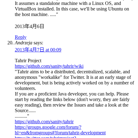
It assumes a standalone machine with a Linux OS, and
VirtualBox installed. In this case, we'll be using Ubuntu on
the host machine. ....."
2013年4月6日
Reply
Andrzeja
says:
2013年4月7日 at 00:09
Tahrir Project
https://github.com/sanity/tahrir/wiki
"Tahrir aims to be a distributed, decentralized, scalable, and
anonymous "workalike" for Twitter. It is at an early stage of
development, but is being actively worked on by a number of
volunteers.
If you are a proficient Java developer, you can help. Please
start by reading the links below (don't worry, they are fairly
easy reading), then review the Issues and take a look at the
Source......
.........."
https://github.com/sanity/tahrir
https://groups.google.com/forum/?
hl=en&fromgroups#!forum/tahrir-development