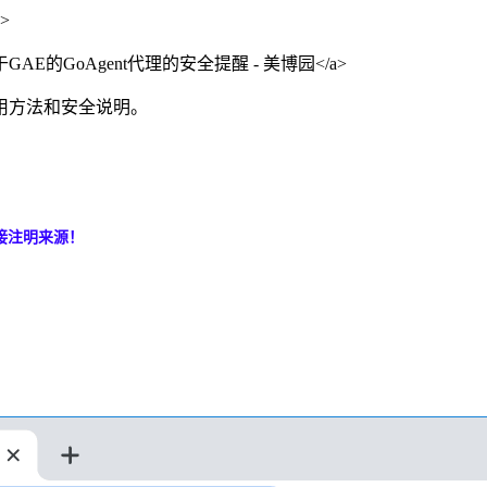
>
der.html">基于GAE的GoAgent代理的安全提醒 - 美博园</a>
用方法和安全说明。
接注明来源！