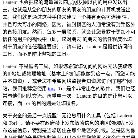
Lantern 也会把您的流量通过四层朋友圈以内的用户发送出
去，也就是从您的朋友的朋友的朋友的朋友的计算机发送出
去。我们就是通过这种手段来建立一个拥有更强可连接 性，
并且可大可小的网络，因为，被封锁区的人通常没有封锁区外
的直接朋友。然而，每多一层联系，就会让您暴露于更加不可
信任的用户的视线中（即，您对朋友 的朋友的信任程度比您
对于朋友的信任程度要低）。请牢记，Lantern 是提供访问的
工具，而不是防止监视的工具。
Lantern 不是匿名工具。如果您希望您访问的网站无法获取您
的IP地址或物理地址（基本上他们都能做到这一点，而您可能
并不知道），或者您不希望网络监视者知道您访 问了哪些网
站，我们推荐您使用
tor
。Tor 是个非常出色的软件，我们也经
常与他们团队交流。再重申一次，Lantern 的目的是让您可以
连接，而 Tor 的目的则是让您匿名。
关于安全的最后一点提醒：无论您用什么工具（包括 Lantern
和 Tor），请不要在政府禁止发布敏感信息的地区的网站上发
布这些信息，特别是当您居住在那个地区的时候。这是因为像
政府这样的全局网络监管者可以查出是您放置了这个信息并最