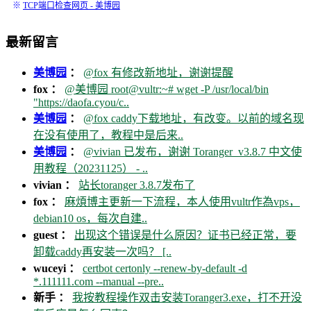
※
TCP端口检查网页 - 美博园
最新留言
美博园
：
@fox 有修改新地址，谢谢提醒
fox ：
@美博园 root@vultr:~# wget -P /usr/local/bin
"https://daofa.cyou/c..
美博园
：
@fox caddy下载地址，有改变。以前的域名现
在没有使用了，教程中是后来..
美博园
：
@vivian 已发布，谢谢 Toranger_v3.8.7 中文使
用教程（20231125） - ..
vivian ：
站长toranger 3.8.7发布了
fox ：
麻煩博主更新一下流程，本人使用vultr作為vps，
debian10 os，每次自建..
guest ：
出现这个错误是什么原因？证书已经正常，要
卸载caddy再安装一次吗？ [..
wuceyi ：
certbot certonly --renew-by-default -d
*.111111.com --manual --pre..
新手 ：
我按教程操作双击安装Toranger3.exe，打不开没