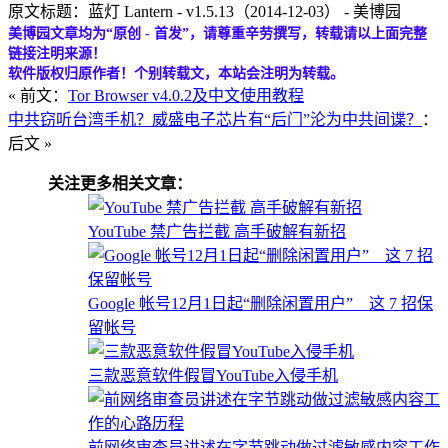
原文标题：蓝灯 Lantern - v1.5.13（2014-12-03） - 美博园
美博园文章均为“原创 - 首发”，请尊重辛劳撰写，转载请以上面完整
链接注明来源！
软件版权归原作者！个别转载文，本站会注明为转载。
« 前文：
Tor Browser v4.0.2及中文使用教程
中共窃听台湾手机？威盛电子芯片有“后门”沦为中共间谍？
：
后文 »
关注更多相关文章：
YouTube 禁广告拦截 高手破解有新招
Google 帐号12月1日起“删除闲置用户” 这 7 招保
留帐号
三款恶意软件假冒YouTube入侵手机
前网络审查员讲述在字节跳动做过滤敏感内容工作