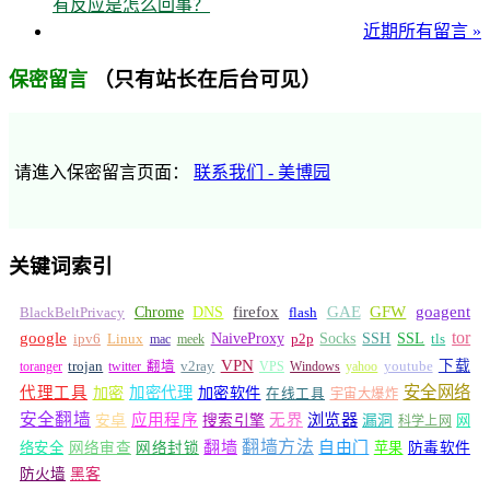
有反应是怎么回事？
近期所有留言 »
（只有站长在后台可见）
保密留言
请進入保密留言页面：
联系我们 - 美博园
关键词索引
GFW
Chrome
firefox
GAE
goagent
BlackBeltPrivacy
DNS
flash
tor
google
Socks
NaiveProxy
p2p
SSH
SSL
ipv6
Linux
mac
meek
tls
VPN
v2ray
下载
toranger
trojan
twitter 翻墙
VPS
Windows
yahoo
youtube
安全网络
代理工具
加密
加密代理
加密软件
在线工具
宇宙大爆炸
安全翻墙
浏览器
应用程序
无界
安卓
搜索引擎
漏洞
网
科学上网
翻墙
翻墙方法
自由门
络安全
网络审查
网络封锁
苹果
防毒软件
防火墙
黑客