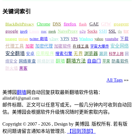
关键词索引
GFW
Chrome
firefox
GAE
goagent
BlackBeltPrivacy
DNS
flash
tor
google
Socks
NaiveProxy
p2p
SSH
SSL
ipv6
Linux
mac
meek
tls
VPN
v2ray
下载
toranger
trojan
twitter 翻墙
VPS
Windows
yahoo
youtube
安全网络
代理工具
加密
加密代理
加密软件
在线工具
宇宙大爆炸
安全翻墙
浏览器
应用程序
无界
安卓
搜索引擎
漏洞
网
科学上网
翻墙
翻墙方法
自由门
络安全
网络审查
网络封锁
苹果
防毒软件
防火墙
黑客
All Tags
»»
美博园
翻墙
网自动回复获取最新翻墙软件信箱：
allinfa01@gmail.com
邮件标题、正文可以任意写或无，一般几分钟内可收到自动回
信。美博园会根据软件升级情况随时更新索取内容。
Copyright © 2007 - 2026 , Design by 美博园. 版权所有. 若有版
权问题请留言通知本站管理员.
【回到顶部】