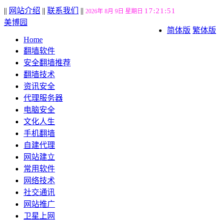
||
网站介绍
||
联系我们
||
17:21:52
2026年 8月 9日 星期日
美博园
简体版
繁体版
Home
翻墙软件
安全翻墙推荐
翻墙技术
资讯安全
代理服务器
电脑安全
文化人生
手机翻墙
自建代理
网站建立
常用软件
网络技术
社交通讯
网站推广
卫星上网