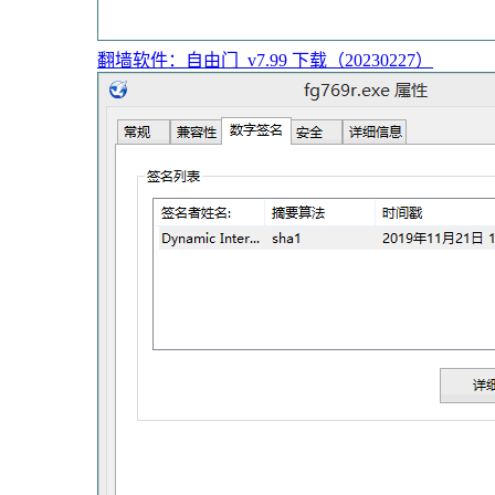
翻墙软件：自由门_v7.99 下载（20230227）