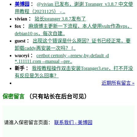
美博园
：
@vivian 已发布，谢谢 Toranger_v3.8.7 中文使
用教程（20231125） - ..
vivian ：
站长toranger 3.8.7发布了
fox ：
麻煩博主更新一下流程，本人使用vultr作為vps，
debian10 os，每次自建..
guest ：
出现这个错误是什么原因？证书已经正常，要
卸载caddy再安装一次吗？ [..
wuceyi ：
certbot certonly --renew-by-default -d
*.111111.com --manual --pre..
新手 ：
我按教程操作双击安装Toranger3.exe，打不开没
有反应是怎么回事？
近期所有留言 »
（只有站长在后台可见）
保密留言
请進入保密留言页面：
联系我们 - 美博园