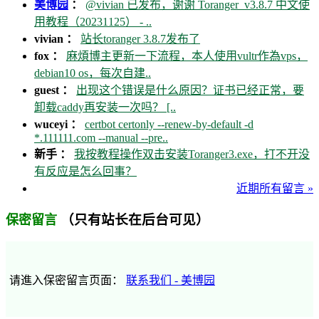
美博园
：
@vivian 已发布，谢谢 Toranger_v3.8.7 中文使
用教程（20231125） - ..
vivian ：
站长toranger 3.8.7发布了
fox ：
麻煩博主更新一下流程，本人使用vultr作為vps，
debian10 os，每次自建..
guest ：
出现这个错误是什么原因？证书已经正常，要
卸载caddy再安装一次吗？ [..
wuceyi ：
certbot certonly --renew-by-default -d
*.111111.com --manual --pre..
新手 ：
我按教程操作双击安装Toranger3.exe，打不开没
有反应是怎么回事？
近期所有留言 »
（只有站长在后台可见）
保密留言
请進入保密留言页面：
联系我们 - 美博园