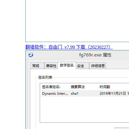
翻墙软件：自由门_v7.99 下载（20230227）