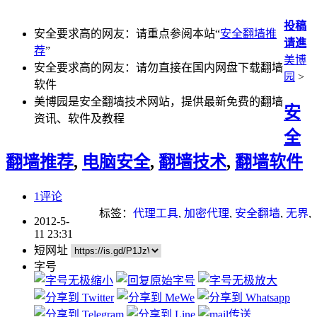
投稿
安全要求高的网友：请重点参阅本站“
安全翻墙推
请進
荐
”
美博
安全要求高的网友：请勿直接在国内网盘下载翻墙
园
>
软件
美博园是安全翻墙技术网站，提供最新免费的翻墙
安
资讯、软件及教程
全
翻墙推荐
,
电脑安全
,
翻墙技术
,
翻墙软件
1评论
标签：
代理工具
,
加密代理
,
安全翻墙
,
无界
,
2012-5-
自由门
11 23:31
短网址
字号