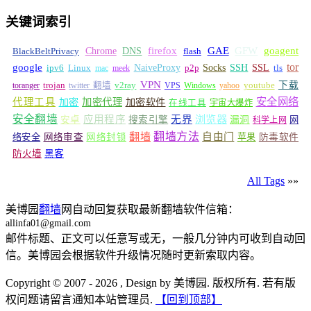
关键词索引
GFW
Chrome
firefox
GAE
goagent
BlackBeltPrivacy
DNS
flash
tor
google
Socks
NaiveProxy
p2p
SSH
SSL
ipv6
Linux
mac
meek
tls
VPN
v2ray
下载
toranger
trojan
twitter 翻墙
VPS
Windows
yahoo
youtube
安全网络
代理工具
加密
加密代理
加密软件
在线工具
宇宙大爆炸
安全翻墙
浏览器
应用程序
无界
安卓
搜索引擎
漏洞
网
科学上网
翻墙
翻墙方法
自由门
络安全
网络审查
网络封锁
苹果
防毒软件
防火墙
黑客
All Tags
»»
美博园
翻墙
网自动回复获取最新翻墙软件信箱：
allinfa01@gmail.com
邮件标题、正文可以任意写或无，一般几分钟内可收到自动回
信。美博园会根据软件升级情况随时更新索取内容。
Copyright © 2007 - 2026 , Design by 美博园. 版权所有. 若有版
权问题请留言通知本站管理员.
【回到顶部】