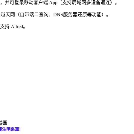
ebook，并可登录移动客户端 App（支持局域网多设备通连）。
轻松自如地穿越天网（自带端口查询、DNS服务器还原等功能）。
支持 Alfred。
美博园
接注明来源！