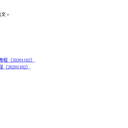
文 »
教程（20201102）