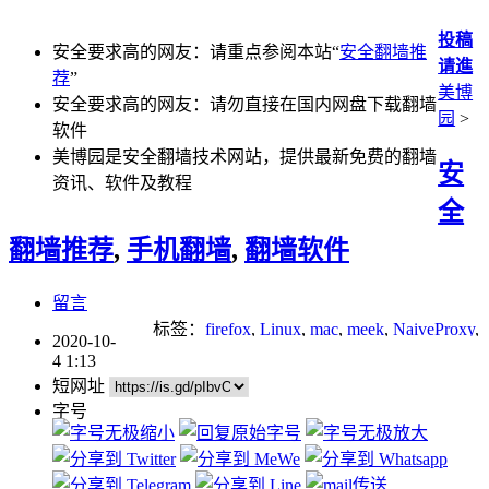
投稿
安全要求高的网友：请重点参阅本站“
安全翻墙推
请進
荐
”
美博
安全要求高的网友：请勿直接在国内网盘下载翻墙
园
>
软件
美博园是安全翻墙技术网站，提供最新免费的翻墙
安
资讯、软件及教程
全
翻墙推荐
,
手机翻墙
,
翻墙软件
留言
标签：
firefox
,
Linux
,
mac
,
meek
,
NaiveProxy
,
2020-10-
Socks
,
trojan
,
v2ray
,
安卓
,
浏览器
,
网络审查
,
4 1:13
网络封锁
,
翻墙
,
翻墙方法
,
自由门
,
防火墙
短网址
字号