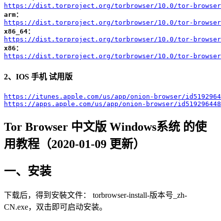
https://dist.torproject.org/torbrowser/10.0/tor-browser
arm：
https://dist.torproject.org/torbrowser/10.0/tor-browser
x86_64：
https://dist.torproject.org/torbrowser/10.0/tor-browser
x86：
https://dist.torproject.org/torbrowser/10.0/tor-browser
2、IOS 手机 试用版
https://itunes.apple.com/us/app/onion-browser/id5192964
https://apps.apple.com/us/app/onion-browser/id519296448
Tor Browser 中文版 Windows系统 的使
用教程（2020-01-09 更新）
一、安装
下载后，得到安裝文件： torbrowser-install-版本号_zh-
CN.exe，双击即可启动安装。