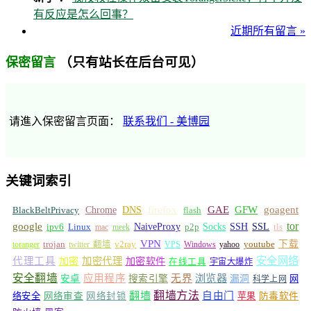
有反应是怎么回事？
近期所有留言 »
（只有站长在后台可见）
保密留言
请進入保密留言页面：
联系我们 - 美博园
关键词索引
GFW
Chrome
firefox
GAE
goagent
BlackBeltPrivacy
DNS
flash
tor
google
Socks
NaiveProxy
p2p
SSH
SSL
ipv6
Linux
mac
meek
tls
VPN
v2ray
下载
toranger
trojan
twitter 翻墙
VPS
Windows
yahoo
youtube
安全网络
代理工具
加密
加密代理
加密软件
在线工具
宇宙大爆炸
安全翻墙
浏览器
应用程序
无界
安卓
搜索引擎
漏洞
网
科学上网
翻墙
翻墙方法
自由门
络安全
网络审查
网络封锁
苹果
防毒软件