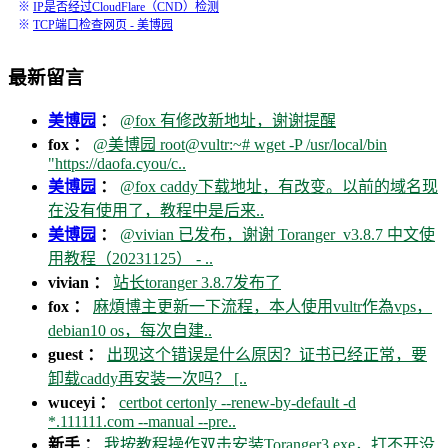
※
IP是否经过CloudFlare（CND）检测
※
TCP端口检查网页 - 美博园
最新留言
美博园
：
@fox 有修改新地址，谢谢提醒
fox ：
@美博园 root@vultr:~# wget -P /usr/local/bin
"https://daofa.cyou/c..
美博园
：
@fox caddy下载地址，有改变。以前的域名现
在没有使用了，教程中是后来..
美博园
：
@vivian 已发布，谢谢 Toranger_v3.8.7 中文使
用教程（20231125） - ..
vivian ：
站长toranger 3.8.7发布了
fox ：
麻煩博主更新一下流程，本人使用vultr作為vps，
debian10 os，每次自建..
guest ：
出现这个错误是什么原因？证书已经正常，要
卸载caddy再安装一次吗？ [..
wuceyi ：
certbot certonly --renew-by-default -d
*.111111.com --manual --pre..
新手 ：
我按教程操作双击安装Toranger3.exe，打不开没