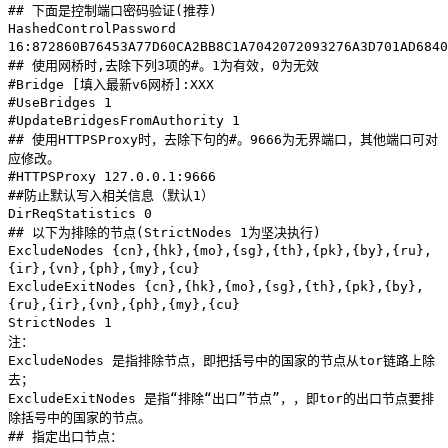
## 下面是控制端口密码验证(推荐)
HashedControlPassword
16:872860B76453A77D60CA2BB8C1A7042072093276A3D701AD6840
## 使用网桥时,去除下列3项的#。1为有效，0为无效
#Bridge [填入最新v6网桥]:XXX
#UseBridges 1
#UpdateBridgesFromAuthority 1
## 使用HTTPSProxy时，去除下句的#。9666为无界端口，其他端口可对
应修改。
#HTTPSProxy 127.0.0.1:9666
##防止默认写入相关信息（默认1）
DirReqStatistics 0
## 以下为排除的节点(StrictNodes 1为坚决执行)
ExcludeNodes {cn},{hk},{mo},{sg},{th},{pk},{by},{ru},
{ir},{vn},{ph},{my},{cu}
ExcludeExitNodes {cn},{hk},{mo},{sg},{th},{pk},{by},
{ru},{ir},{vn},{ph},{my},{cu}
StrictNodes 1
注：
ExcludeNodes 是指排除节点，即把括号中的国家的节点从tor链路上除
去；
ExcludeExitNodes 是指“排除“出口”节点”，，即tor的出口节点要排
除括号中的国家的节点。
## 指定出口节点：