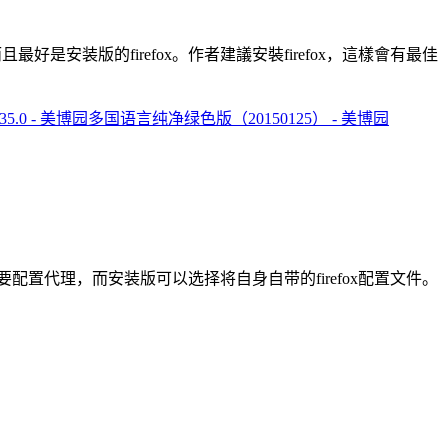
览器。而且最好是安装版的firefox。作者建議安裝firefox，這樣會有最佳
 v35.0 - 美博园多国语言纯净绿色版（20150125） - 美博园
要配置代理，而安装版可以选择将自身自带的firefox配置文件。