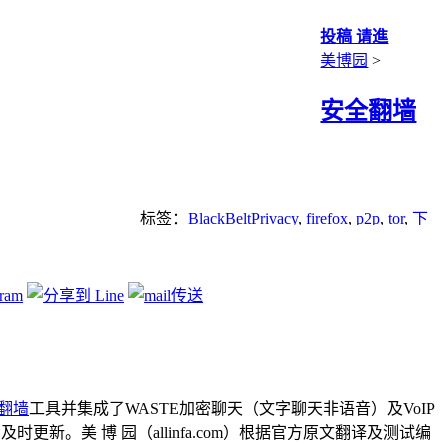
投稿 请進
美博园
>
安全翻墙
标签：
BlackBeltPrivacy
,
firefox
,
p2p
,
tor
,
下
载
,
加密
,
无界
,
浏览器
翻墙
工具并集成了WASTE加密聊天（文字聊天非语音）及VoIP
。美 博 园（allinfa.com）根据官方原文翻译及测试编