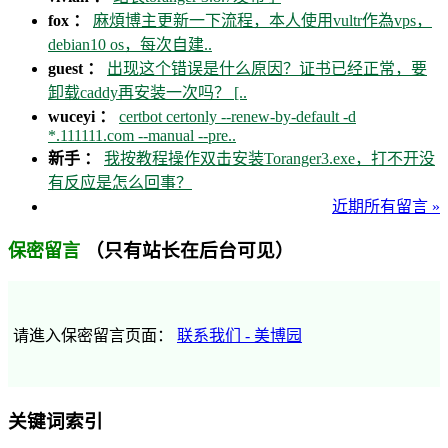
fox ：
麻煩博主更新一下流程，本人使用vultr作為vps，
debian10 os，每次自建..
guest ：
出现这个错误是什么原因？证书已经正常，要
卸载caddy再安装一次吗？ [..
wuceyi ：
certbot certonly --renew-by-default -d
*.111111.com --manual --pre..
新手 ：
我按教程操作双击安装Toranger3.exe，打不开没
有反应是怎么回事？
近期所有留言 »
（只有站长在后台可见）
保密留言
请進入保密留言页面：
联系我们 - 美博园
关键词索引