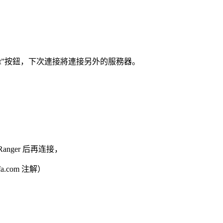
 it”按鈕，下次連接將連接另外的服務器。
Ranger 后再连接，
.com 注解）