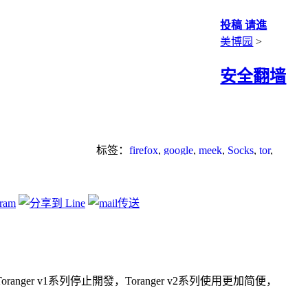
投稿 请進
美博园
>
安全翻墙
标签：
firefox
,
google
,
meek
,
Socks
,
tor
,
toranger
,
下载
,
加密
,
无界
,
浏览器
Toranger v1系列停止開發，Toranger v2系列使用更加简便，