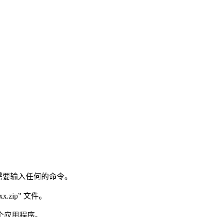
。
，而不需要输入任何的命令。
xx.zip” 文件。
个应用程序。