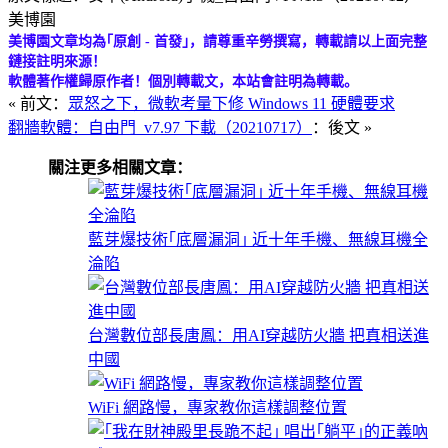
美博園
美博園文章均為｢原創 - 首發｣，請尊重辛勞撰寫，轉載請以上面完整
鏈接註明來源！
軟體著作權歸原作者！個別轉載文，本站會註明為轉載。
« 前文：
眾怒之下，微軟考量下修 Windows 11 硬體要求
翻牆軟體：自由門_v7.97 下載（20210717）
：後文 »
關注更多相關文章：
藍芽爆技術｢底層漏洞｣ 近十年手機、無線耳機全
淪陷
台灣數位部長唐鳳：用AI穿越防火牆 把真相送進
中國
WiFi 網路慢，專家教你這樣調整位置