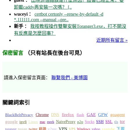
guest ：
出現這個錯誤是什麼原因？證書已經正常，要
卸載caddy再安裝一次嗎？ [..
wuceyi ：
certbot certonly --renew-by-default -d
*.111111.com --manual --pre..
新手 ：
我按教程操作雙擊安裝Toranger3.exe，打不開沒
有反應是怎麼回事？
近期所有留言 »
（只有站長在後台可見）
保密留言
請進入保密留言頁面：
聯繫我們 - 美博園
關鍵詞索引
GFW
Chrome
firefox
GAE
goagent
BlackBeltPrivacy
DNS
flash
tor
google
Socks
NaiveProxy
p2p
SSH
SSL
ipv6
Linux
mac
meek
tls
VPN
v2ray
下載
toranger
trojan
twitter 翻牆
VPS
Windows
yahoo
youtube