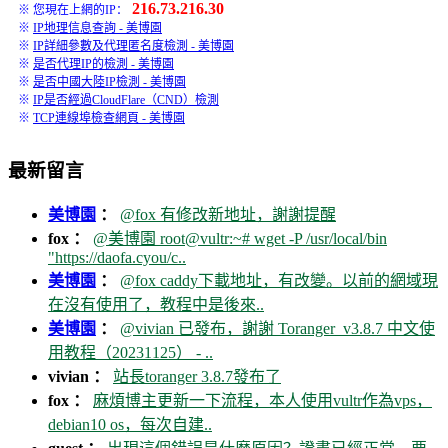
216.73.216.30
※ 您現在上網的IP：
※
IP地理信息查詢 - 美博園
※
IP詳細參數及代理匿名度檢測 - 美博園
※
是否代理IP的檢測 - 美博園
※
是否中國大陸IP檢測 - 美博園
※
IP是否經過CloudFlare（CND）檢測
※
TCP連線埠檢查網頁 - 美博園
最新留言
美博園
：
@fox 有修改新地址，謝謝提醒
fox ：
@美博園 root@vultr:~# wget -P /usr/local/bin
"https://daofa.cyou/c..
美博園
：
@fox caddy下載地址，有改變。以前的網域現
在沒有使用了，教程中是後來..
美博園
：
@vivian 已發布，謝謝 Toranger_v3.8.7 中文使
用教程（20231125） - ..
vivian ：
站長toranger 3.8.7發布了
fox ：
麻煩博主更新一下流程，本人使用vultr作為vps，
debian10 os，每次自建..