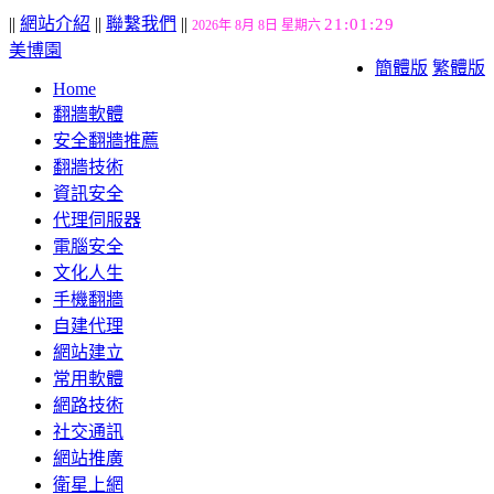
||
網站介紹
||
聯繫我們
||
21:01:30
2026年 8月 8日 星期六
美博園
簡體版
繁體版
Home
翻牆軟體
安全翻牆推薦
翻牆技術
資訊安全
代理伺服器
電腦安全
文化人生
手機翻牆
自建代理
網站建立
常用軟體
網路技術
社交通訊
網站推廣
衛星上網