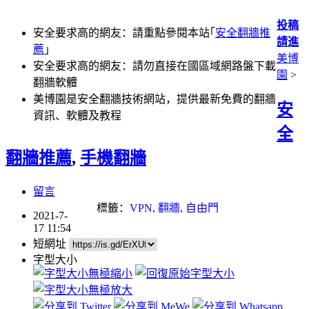
投稿
安全要求高的網友：請重點參閱本站｢
安全翻牆推
請進
薦
｣
美博
安全要求高的網友：請勿直接在國區域網路盤下載
園
>
翻牆軟體
美博園是安全翻牆技術網站，提供最新免費的翻牆
安
資訊、軟體及教程
全
翻牆推薦
,
手機翻牆
留言
標籤：
VPN
,
翻牆
,
自由門
2021-7-
17 11:54
短網址
字型大小