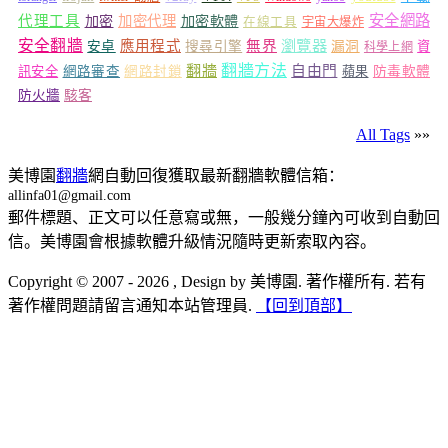
安全網路
代理工具
加密
加密代理
加密軟體
在線工具
宇宙大爆炸
安全翻牆
瀏覽器
應用程式
無界
安卓
搜尋引擎
漏洞
資
科學上網
翻牆
翻牆方法
自由門
訊安全
網路審查
網路封鎖
蘋果
防毒軟體
防火牆
駭客
All Tags
»»
美博園
翻牆
網自動回復獲取最新翻牆軟體信箱：
allinfa01@gmail.com
郵件標題、正文可以任意寫或無，一般幾分鐘內可收到自動回
信。美博園會根據軟體升級情況隨時更新索取內容。
Copyright © 2007 - 2026 , Design by 美博園. 著作權所有. 若有
著作權問題請留言通知本站管理員.
【回到頂部】