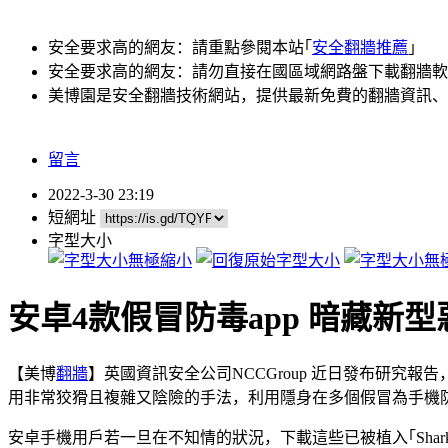
安全要求高的網友：請重點參閱本站｢
安全翻牆推薦
｣
安全要求高的網友：請勿直接在國區域網路盤下載翻牆軟
美博園是安全翻牆技術網站，提供最新免費的翻牆資訊、
留言
2022-3-30 23:19
短網址
字型大小
安卓4款假冒防毒app 暗藏新
【美博
翻牆
】英國資訊安全公司NCCGroup 近日發布研究報告，發
用非常狡猾且複雜又陰險的手法，利用隱身在多個假冒為手機防毒軟
安卓手機用戶若一旦在不知情的狀況，下載這些已被植入｢Sha