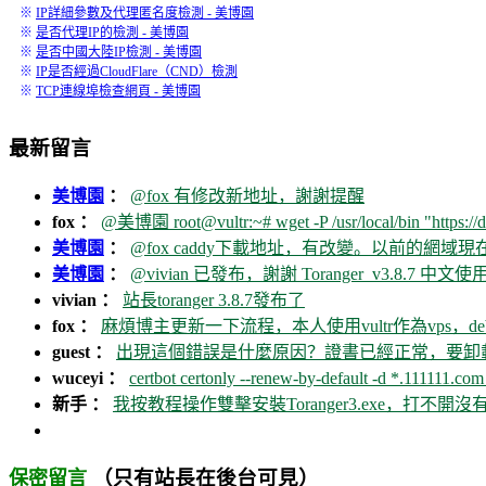
※
IP詳細參數及代理匿名度檢測 - 美博園
※
是否代理IP的檢測 - 美博園
※
是否中國大陸IP檢測 - 美博園
※
IP是否經過CloudFlare（CND）檢測
※
TCP連線埠檢查網頁 - 美博園
最新留言
美博園
：
@fox 有修改新地址，謝謝提醒
fox ：
@美博園 root@vultr:~# wget -P /usr/local/bin "https://d
美博園
：
@fox caddy下載地址，有改變。以前的網域
美博園
：
@vivian 已發布，謝謝 Toranger_v3.8.7 中文使用
vivian ：
站長toranger 3.8.7發布了
fox ：
麻煩博主更新一下流程，本人使用vultr作為vps，debia
guest ：
出現這個錯誤是什麼原因？證書已經正常，要卸載ca
wuceyi ：
certbot certonly --renew-by-default -d *.111111.com 
新手 ：
我按教程操作雙擊安裝Toranger3.exe，打不
（只有站長在後台可見）
保密留言