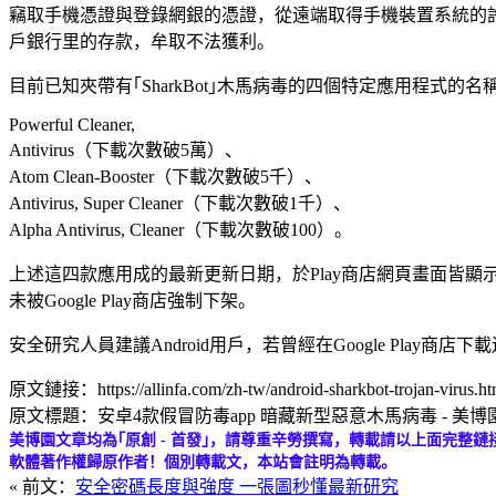
竊取手機憑證與登錄網銀的憑證，從遠端取得手機裝置系統的
戶銀行里的存款，牟取不法獲利。
目前已知夾帶有｢SharkBot｣木馬病毒的四個特定應用程式的名
Powerful Cleaner,
Antivirus（下載次數破5萬）、
Atom Clean-Booster（下載次數破5千）、
Antivirus, Super Cleaner（下載次數破1千）、
Alpha Antivirus, Cleaner（下載次數破100）。
上述這四款應用成的最新更新日期，於Play商店網頁畫面皆顯
未被Google Play商店強制下架。
安全研究人員建議Android用戶，若曾經在Google Pla
原文鏈接：https://allinfa.com/zh-tw/android-sharkbot-trojan-virus.ht
原文標題：安卓4款假冒防毒app 暗藏新型惡意木馬病毒 - 美博
美博園文章均為｢原創 - 首發｣，請尊重辛勞撰寫，轉載請以上面完整鏈
軟體著作權歸原作者！個別轉載文，本站會註明為轉載。
« 前文：
安全密碼長度與強度 一張圖秒懂最新研究