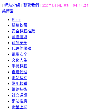
||
網站介紹
||
聯繫我們
||
04:44:25
2026年 8月 10日 星期一
美博園
Home
翻牆軟體
安全翻牆推薦
翻牆技術
資訊安全
代理伺服器
電腦安全
文化人生
手機翻牆
自建代理
網站建立
常用軟體
網路技術
社交通訊
網站推廣
衛星上網