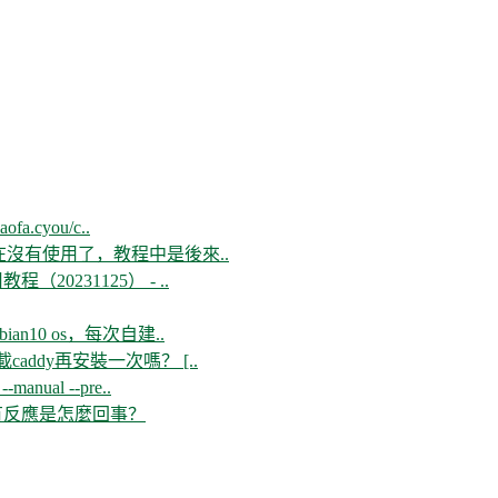
aofa.cyou/c..
現在沒有使用了，教程中是後來..
教程（20231125） - ..
n10 os，每次自建..
ddy再安裝一次嗎？ [..
--manual --pre..
開沒有反應是怎麼回事？