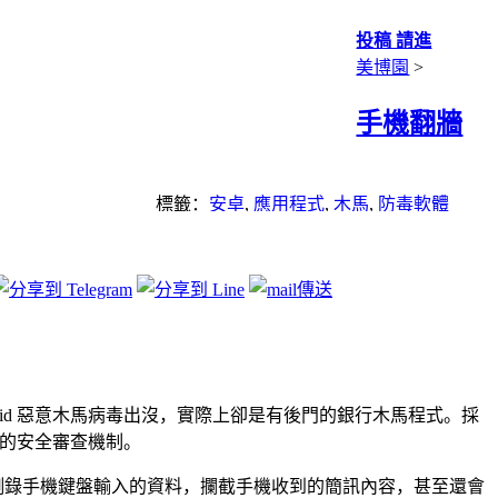
投稿 請進
美博園
>
手機翻牆
標籤：
安卓
,
應用程式
,
木馬
,
防毒軟體
 Android 惡意木馬病毒出沒，實際上卻是有後門的銀行木馬程式。採
 的安全審查機制。
能側錄手機鍵盤輸入的資料，攔截手機收到的簡訊內容，甚至還會