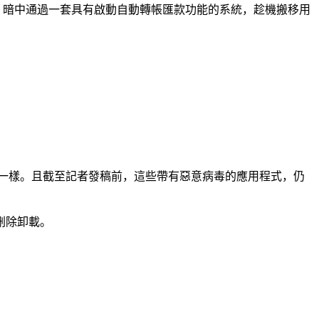
，暗中通過一套具有啟動自動轉帳匯款功能的系統，趁機搬移用
一模一樣。且截至記者發稿前，這些帶有惡意病毒的應用程式，仍
置刪除卸載。