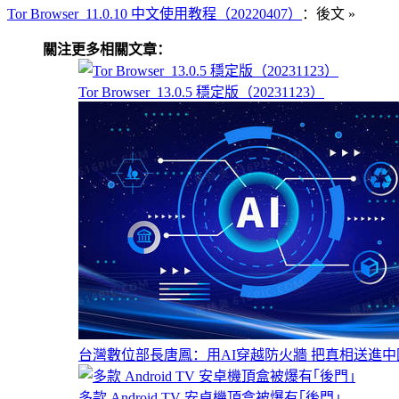
Tor Browser_11.0.10 中文使用教程（20220407）
：後文 »
關注更多相關文章：
Tor Browser_13.0.5 穩定版（20231123）
台灣數位部長唐鳳：用AI穿越防火牆 把真相送進中
多款 Android TV 安卓機頂盒被爆有｢後門｣