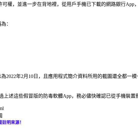
許可權，並進一步在背地裡，從用戶手機已下載的網路銀行App
稱為：
示為2022年2月10日，且應用程式簡介資料所用的截圖還全都
y商店下載過上述這些假冒版的防毒軟體App，務必儘快確認已從手機裝
ml
園
接註明來源！