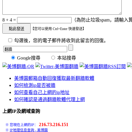
8 + 4 =
（為防止垃圾spam，請輸入算
【您可以使用 Ctrl+Enter 快速發送】
勾選後，您的電子郵件將收到此留言的回復。
Google搜尋
本站搜尋
美博園郵箱自動回復獲取最新翻牆軟體
如何檢測ip是否被牆
如何查看自己上網的ip地址
如何確認是通過翻牆軟體代理上網
上網IP及網域查詢
216.73.216.151
※ 您現在上網的IP：
※
IP地理信息查詢 - 美博園