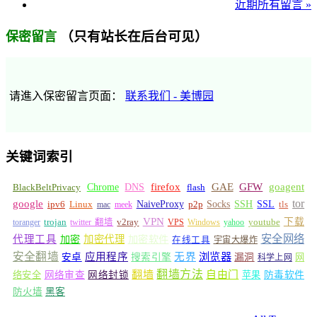
近期所有留言 »
（只有站长在后台可见）
保密留言
请進入保密留言页面：
联系我们 - 美博园
关键词索引
GFW
Chrome
firefox
GAE
goagent
BlackBeltPrivacy
DNS
flash
tor
google
Socks
NaiveProxy
p2p
SSH
SSL
ipv6
Linux
mac
meek
tls
VPN
v2ray
下载
toranger
trojan
twitter 翻墙
VPS
Windows
yahoo
youtube
安全网络
代理工具
加密
加密代理
加密软件
在线工具
宇宙大爆炸
安全翻墙
浏览器
应用程序
无界
安卓
搜索引擎
漏洞
网
科学上网
翻墙
翻墙方法
自由门
络安全
网络审查
网络封锁
苹果
防毒软件
防火墙
黑客