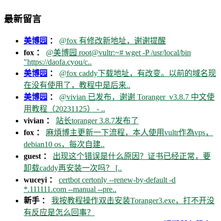
最新留言
美博园
：
@fox 有修改新地址，谢谢提醒
fox ：
@美博园 root@vultr:~# wget -P /usr/local/bin
"https://daofa.cyou/c..
美博园
：
@fox caddy下载地址，有改变。以前的域名现
在没有使用了，教程中是后来..
美博园
：
@vivian 已发布，谢谢 Toranger_v3.8.7 中文使
用教程（20231125） - ..
vivian ：
站长toranger 3.8.7发布了
fox ：
麻煩博主更新一下流程，本人使用vultr作為vps，
debian10 os，每次自建..
guest ：
出现这个错误是什么原因？证书已经正常，要
卸载caddy再安装一次吗？ [..
wuceyi ：
certbot certonly --renew-by-default -d
*.111111.com --manual --pre..
新手 ：
我按教程操作双击安装Toranger3.exe，打不开没
有反应是怎么回事？