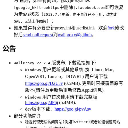
为
直连
，如果有问题，修改proxy.ini从
中删除
即可恢复
[google_hk]truehttps
|.facebook.com
为走
状态（
GAE
2013.7.4更新，由于直连已不可用，改为走
）；
GAE，无法上传图片
如果觉得有必要更新proxy.ini和userlist.ini，欢迎
fork
修改
好后
send pull request
到
wallproxy@github
。
公告
版发布, 下载链接如下:
WallProxy v2.2.4
用户更新或其他系统 (如 Linux, Mac,
Windows
OpenWRT, Tomato，DDWRT) 用户请下载
https://goo.gl/D2UJv
(0.5MB), 更新时直接覆盖原有
版本(请注意更新后重新修改Appid信息).
用户首次使用请下载完整版
Windows
https://goo.gl/dFtij
(5.4MB).
dev版本下载：
https://goo.gl/pvAsv
部分功能简介
稳定代理无法访问网站(例如Twitter)或者加速慢速网站