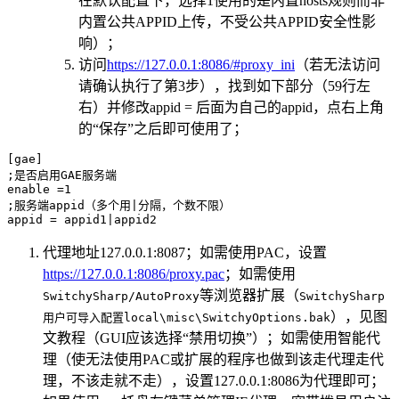
在默认配置下，选择1使用的是内置hosts规则而非
内置公共APPID上传，不受公共APPID安全性影
响）；
访问
https://127.0.0.1:8086/#proxy_ini
（若无法访问
请确认执行了第3步），找到如下部分（59行左
右）并修改appid = 后面为自己的appid，点右上角
的“保存”之后即可使用了；
[
gae
]
;是否启用
GAE
服务端
enable 
=
1
;服务端
appid
（多个用|分隔，个数不限）
appid 
=
 appid1
|
appid2
代理地址127.0.0.1:8087；如需使用PAC，设置
https://127.0.0.1:8086/proxy.pac
；如需使用
等浏览器扩展（
SwitchySharp/AutoProxy
SwitchySharp
），见图
用户可导入配置local\misc\SwitchyOptions.bak
文教程（GUI应该选择“禁用切换”）；如需使用智能代
理（使无法使用PAC或扩展的程序也做到该走代理走代
理，不该走就不走），设置127.0.0.1:8086为代理即可；