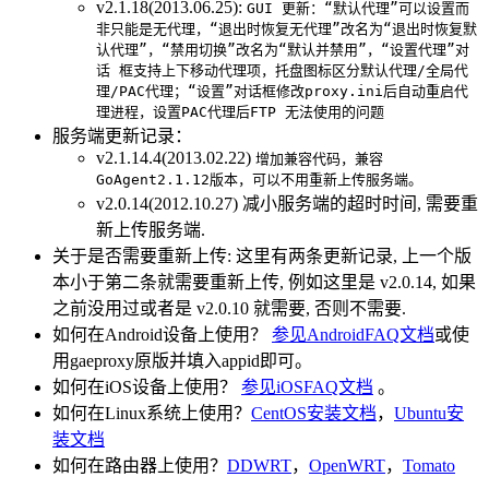
v2.1.18(2013.06.25):
GUI 更新：“默认代理”可以设置而
非只能是无代理，“退出时恢复无代理”改名为“退出时恢复默
认代理”，“禁用切换”改名为“默认并禁用”，“设置代理”对
话 框支持上下移动代理项，托盘图标区分默认代理/全局代
理/PAC代理；“设置”对话框修改proxy.ini后自动重启代
理进程，设置PAC代理后FTP 无法使用的问题
服务端更新记录：
v2.1.14.4(2013.02.22)
增加兼容代码，兼容
GoAgent2.1.12版本，可以不用重新上传服务端。
v2.0.14(2012.10.27) 减小服务端的超时时间, 需要重
新上传服务端.
关于是否需要重新上传: 这里有两条更新记录, 上一个版
本小于第二条就需要重新上传, 例如这里是 v2.0.14, 如果
之前没用过或者是 v2.0.10 就需要, 否则不需要.
如何在Android设备上使用？
参见AndroidFAQ文档
或使
用gaeproxy原版并填入appid即可。
如何在iOS设备上使用？
参见iOSFAQ文档
。
如何在Linux系统上使用？
CentOS安装文档
，
Ubuntu安
装文档
如何在路由器上使用？
DDWRT
，
OpenWRT
，
Tomato