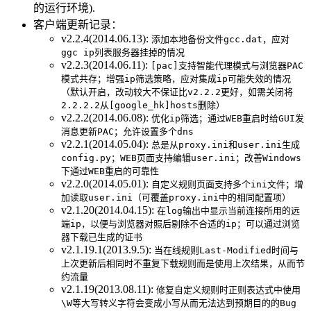
的运行环境).
客户端更新记录：
v2.2.4(2014.06.13):
添加本地备份文件gcc.dat，应对
ggc ip列表服务器挂掉的情况
v2.2.3(2014.06.11):
[pac]支持智能代理模式与浏览器PAC
模式共存；增强ip筛选策略，应对集成ip可能失效的情况
（默认开启，改动较大不保证比v2.2.2更好，如需关闭将
2.2.2.2从[google_hk]hosts删除）
v2.2.2(2014.06.08):
优化ip筛选；通过WEB重启时给GUI发
消息更新PAC；允许设置多个dns
v2.2.1(2014.05.04):
总是从proxy.ini和user.ini生成
config.py；WEB页面支持编辑user.ini；改善Windows
下通过WEB重启的可靠性
v2.2.0(2014.05.01):
自定义规则页面支持多个ini文件；增
加读取user.ini（可覆盖proxy.ini中的相同配置项）
v2.1.20(2014.04.15):
在log输出中显示当前连接所用的远
端ip，以便与浏览器对照后剔除不合适的ip；可以通过浏览
器下载已生成的证书
v2.1.19.1(2013.9.5):
当在线规则Last-Modified时间与
上次更新后相同时不重复下载规则而是使用上次结果，从而节
约流量
v2.1.19(2013.08.11):
修复自定义规则时正则表达式中使用
\W等大写转义字符会变成小写从而无法达到预期目的的Bug