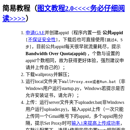
简易教程（
图文教程2.0<<<<务必仔细阅
读>>>>
）
申请GAE
并创建appid（程序内置一些
公共appid
不保证安全性
，下载后也可直接使用
[
]
[跳过4、5
，目前公共appid每天很早就流量耗尽，提示
步]
Bandwidth Over Quota(appid)
，个数与设置的
appid个数相同，故为获得更好体验，强烈建议申
请并上传自己的）；
下载wallproxy并解压；
运行local文件夹下
（非
WallProxy.exe或者Run.bat
Windows用户运行startup.py，Windows若提示是否
允许安装证书，请允许）；
上传：运行server文件夹下uploader.bat(非Windows
用户运行uploader.py)，输入appid上传（一次只能
上传同一个Gmail帐号下的appid，多个appid用|分
隔，提示Set Proxy时可
输入1来提高上传成功率
，