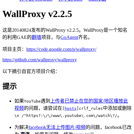
WallProxy v2.2.5
这是20140824发布的WallProxy v2.2.5。WallProxy是一个知名
的利用GAE的
翻墙
项目，与
GoAgent
齐名。
项目主页：
https://code.google.com/p/wallproxy/
https://github.com/wallproxy/wallproxy
以下摘引自官方项目介绍：
提示
如果
遇到
上传者已禁止在您的国家/地区播放此
YouTube
视频
的问题，请尝试在
中添加或删除
[
hosts
]crlf_rules
。
\n /^https?:\/\/www\.youtube\.com\/watch\?/
为解决
facebook无法上传图片/视频
的问题，facebook已改