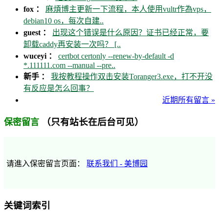
fox ：
麻煩博主更新一下流程，本人使用vultr作為vps，
debian10 os，每次自建..
guest ：
出现这个错误是什么原因？证书已经正常，要
卸载caddy再安装一次吗？ [..
wuceyi ：
certbot certonly --renew-by-default -d
*.111111.com --manual --pre..
新手 ：
我按教程操作双击安装Toranger3.exe，打不开没
有反应是怎么回事？
近期所有留言 »
（只有站长在后台可见）
保密留言
请進入保密留言页面：
联系我们 - 美博园
关键词索引