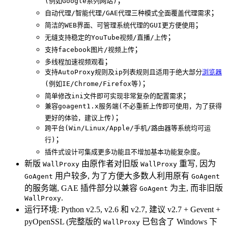
；
(例如Google系列网站)
；
自动代理/智能代理/GAE代理三种模式全面覆盖代理需求
；
简洁的WEB界面、可管理系统代理的GUI更方便使用
；
无缝支持稳定的YouTube视频/直播/上传
；
支持facebook图片/视频上传
；
多线程加速视频观看
支持AutoProxy规则及ip列表规则且适用于绝大部分
浏览器
；
(例如IE/Chrome/Firefox等)
；
简单修改ini文件即可实现非常复杂的配置需求
兼容goagent1.x服务端(不必重新上传即可使用，为了获得
；
更好的体验，建议上传)
跨平台(Win/Linux/Apple/手机/路由器等系统均可运
；
行)
。
插件式设计可集成更多功能且不增加基本功能复杂度
新版
由原作者对旧版
重写, 因为
WallProxy
WallProxy
用户较多, 为了方便大多数人利用原有
GoAgent
GoAgent
的服务端, GAE 插件部分以兼容
为主, 而非旧版
GoAgent
.
WallProxy
运行环境: Python v2.5, v2.6 和 v2.7, 建议 v2.7 + Gevent +
pyOpenSSL (完整版的
已包含了 Windows 下
WallProxy