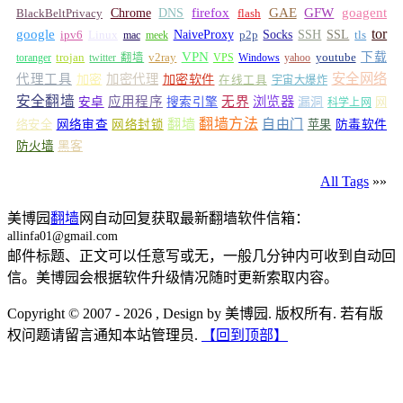
GFW
Chrome
firefox
GAE
goagent
BlackBeltPrivacy
DNS
flash
tor
google
Socks
NaiveProxy
p2p
SSH
SSL
ipv6
Linux
mac
meek
tls
VPN
v2ray
下载
toranger
trojan
twitter 翻墙
VPS
Windows
yahoo
youtube
安全网络
代理工具
加密
加密代理
加密软件
在线工具
宇宙大爆炸
安全翻墙
浏览器
应用程序
无界
安卓
搜索引擎
漏洞
网
科学上网
翻墙
翻墙方法
自由门
络安全
网络审查
网络封锁
苹果
防毒软件
防火墙
黑客
All Tags
»»
美博园
翻墙
网自动回复获取最新翻墙软件信箱：
allinfa01@gmail.com
邮件标题、正文可以任意写或无，一般几分钟内可收到自动回
信。美博园会根据软件升级情况随时更新索取内容。
Copyright © 2007 - 2026 , Design by 美博园. 版权所有. 若有版
权问题请留言通知本站管理员.
【回到顶部】