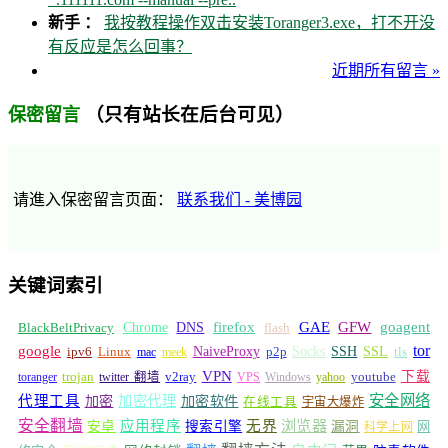
新手 ：
我按教程操作双击安装Toranger3.exe，打不开没
有反应是怎么回事？
近期所有留言 »
（只有站长在后台可见）
保密留言
请進入保密留言页面：
联系我们 - 美博园
关键词索引
GFW
Chrome
firefox
GAE
goagent
BlackBeltPrivacy
DNS
flash
tor
google
Socks
NaiveProxy
p2p
SSH
SSL
ipv6
Linux
mac
meek
tls
VPN
v2ray
下载
toranger
trojan
twitter 翻墙
VPS
Windows
yahoo
youtube
安全网络
代理工具
加密
加密代理
加密软件
在线工具
宇宙大爆炸
安全翻墙
浏览器
应用程序
无界
安卓
搜索引擎
漏洞
网
科学上网