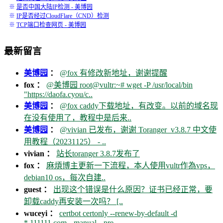
※
是否中国大陆IP检测 - 美博园
※
IP是否经过CloudFlare（CND）检测
※
TCP端口检查网页 - 美博园
最新留言
美博园
：
@fox 有修改新地址，谢谢提醒
fox ：
@美博园 root@vultr:~# wget -P /usr/local/bin
"https://daofa.cyou/c..
美博园
：
@fox caddy下载地址，有改变。以前的域名现
在没有使用了，教程中是后来..
美博园
：
@vivian 已发布，谢谢 Toranger_v3.8.7 中文使
用教程（20231125） - ..
vivian ：
站长toranger 3.8.7发布了
fox ：
麻煩博主更新一下流程，本人使用vultr作為vps，
debian10 os，每次自建..
guest ：
出现这个错误是什么原因？证书已经正常，要
卸载caddy再安装一次吗？ [..
wuceyi ：
certbot certonly --renew-by-default -d
*.111111.com --manual --pre..